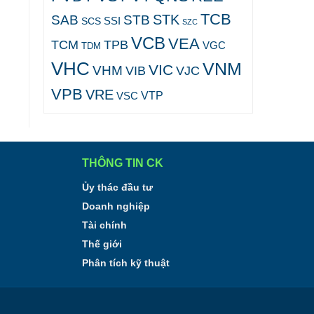
TCB
STK
SAB
STB
SCS
SSI
SZC
VCB
VEA
TCM
TPB
VGC
TDM
VHC
VNM
VIC
VHM
VJC
VIB
VPB
VRE
VTP
VSC
THÔNG TIN CK
Ủy thác đầu tư
Doanh nghiệp
Tài chính
Thế giới
Phân tích kỹ thuật