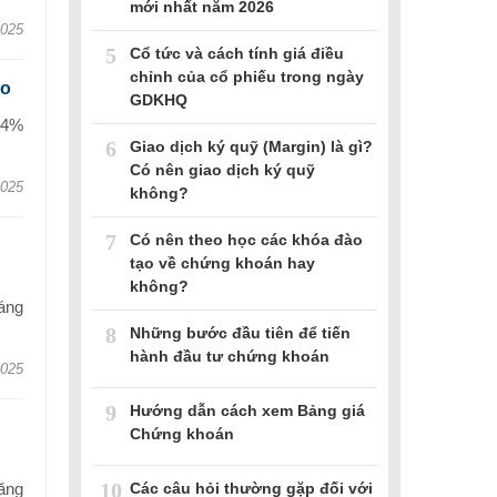
mới nhất năm 2026
2025
5
Cổ tức và cách tính giá điều
chỉnh của cổ phiếu trong ngày
áo
GDKHQ
14%
6
Giao dịch ký quỹ (Margin) là gì?
Có nên giao dịch ký quỹ
2025
không?
7
Có nên theo học các khóa đào
tạo về chứng khoán hay
không?
áng
8
Những bước đầu tiên để tiến
hành đầu tư chứng khoán
2025
9
Hướng dẫn cách xem Bảng giá
Chứng khoán
10
Các câu hỏi thường gặp đối với
ăng