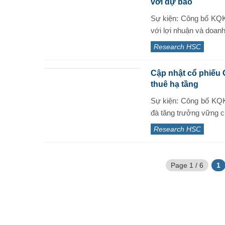
với dự báo
Sự kiện: Công bố KQK
với lợi nhuận và doanh
Research HSC
Cập nhật cổ phiếu
thuê hạ tầng
Sự kiện: Công bố KQ
đà tăng trưởng vững c
Research HSC
Page 1 / 6
1