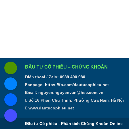
ĐẦU TƯ CỔ PHIẾU – CHỨNG KHOÁN
Điện thoại / Zalo:
0989 490 980
Fanpage:
https://fb.com/dautucophieu.net
Email:
nguyen.nguyenvan@hsc.com.vn
Số 16 Phan Chu Trinh, Phường Cửa Nam, Hà Nội
www.dautucophieu.net
Đầu tư Cổ phiếu - Phân tích Chứng Khoán Online