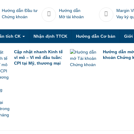
Hướng dẫn Đầu tư
Hướng dẫn
Margin V
Chứng khoán
Mở tài khoản
Vay ký q
ân tích CK
Nhận định TTCK
Hướng dẫn Cơ bản
Giới
Cập nhật nhanh Kinh tế
Hướng dẫn mở
vĩ mô – Vĩ mô đầu tuần:
khoản Chứng 
CPI tại Mỹ, thương mại
Trung Quốc trong tháng
6 & thương mại Việt
Nam trong nửa đầu
tháng 7