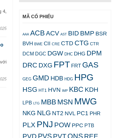
 4,
MÃ CỔ PHIẾU
2025
ACB
ACV
BID
BMP
BSR
AAA
AST
CTG
CTD
BVH
CII
CTR
CRE
BWE
ho
DPM
DGW
DHG
DCM
DGC
DHC
với
FPT
GAS
DRC
DXG
FRT
HPG
GMD
HDB
GEG
HDG
2025
KBC
HSG
KDH
HVN
HT1
IMP
MWG
MBB
MSN
LPB
LTG
NLG
NKG
NT2
PC1
NVL
PHR
PNJ
PLX
POW
PPC
PTB
PVS
QNS
PVD
PVT
REE