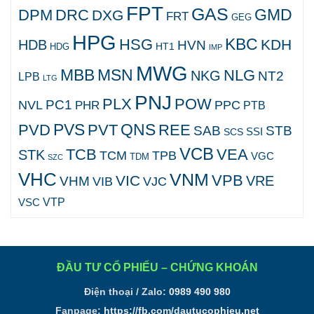
FPT
GAS
GMD
DPM
DRC
DXG
FRT
GEG
HPG
KBC
HSG
KDH
HDB
HVN
HT1
HDG
IMP
MWG
MBB
MSN
NLG
NKG
NT2
LPB
LTG
PNJ
PLX
POW
PC1
NVL
PPC
PHR
PTB
PVS
QNS
PVD
PVT
REE
SAB
STB
SCS
SSI
VCB
TCB
VEA
STK
TCM
TPB
VGC
TDM
SZC
VHC
VNM
VPB
VIC
VRE
VHM
VJC
VIB
VTP
VSC
ĐẦU TƯ CỔ PHIẾU – CHỨNG KHOÁN
Điện thoại / Zalo:
0989 490 980
Fanpage:
https://fb.com/dautucophieu.net