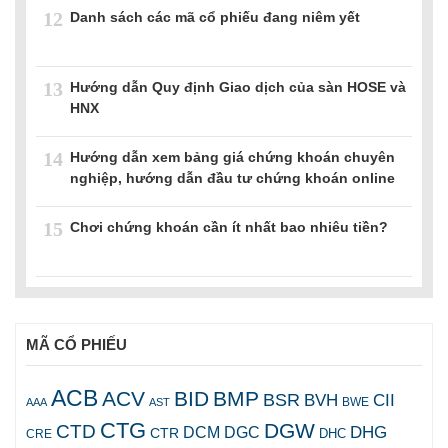
12
Danh sách các mã cổ phiếu đang niêm yết
13
Hướng dẫn Quy định Giao dịch của sàn HOSE và
HNX
14
Hướng dẫn xem bảng giá chứng khoán chuyên
nghiệp, hướng dẫn đầu tư chứng khoán online
15
Chơi chứng khoán cần ít nhất bao nhiêu tiền?
MÃ CỔ PHIẾU
ACB
ACV
BID
BMP
BSR
BVH
CII
AAA
AST
BWE
CTG
DGW
CTD
DHG
DCM
DGC
CTR
DHC
CRE