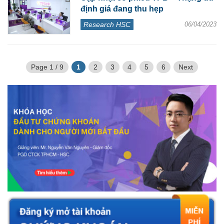
định giá đang thu hẹp
Research HSC
06/04/2023
Page 1 / 9
1
2
3
4
5
6
Next