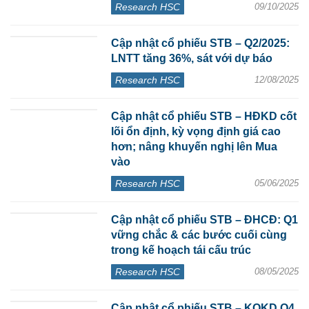
Research HSC
09/10/2025
Cập nhật cổ phiếu STB – Q2/2025:
LNTT tăng 36%, sát với dự báo
Research HSC
12/08/2025
Cập nhật cổ phiếu STB – HĐKD cốt
lõi ổn định, kỳ vọng định giá cao
hơn; nâng khuyến nghị lên Mua
vào
Research HSC
05/06/2025
Cập nhật cổ phiếu STB – ĐHCĐ: Q1
vững chắc & các bước cuối cùng
trong kế hoạch tái cấu trúc
Research HSC
08/05/2025
Cập nhật cổ phiếu STB – KQKD Q4