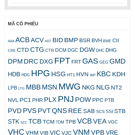
MÃ CỔ PHIẾU
ACB
ACV
BID
BMP
BSR
BVH
CII
AAA
AST
BWE
CTG
DGW
CTD
DHG
DCM
DGC
CTR
DHC
CRE
FPT
GAS
GMD
DPM
DRC
DXG
FRT
GEG
HPG
KBC
HSG
KDH
HDB
HVN
HT1
HDG
IMP
MWG
MBB
MSN
NLG
NKG
NT2
LPB
LTG
PNJ
PLX
POW
PC1
NVL
PPC
PHR
PTB
PVS
QNS
PVD
PVT
REE
SAB
STB
SCS
SSI
VCB
TCB
VEA
STK
TCM
TPB
VGC
TDM
SZC
VHC
VNM
VPB
VIC
VRE
VHM
VJC
VIB