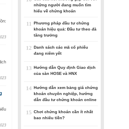
những người đang muốn tìm
hiểu về chứng khoán
ồn:
11
Phương pháp đầu tư chứng
khoán hiệu quả: Đầu tư theo đà
tăng trưởng
2023
12
Danh sách các mã cổ phiếu
đang niêm yết
dịch
13
Hướng dẫn Quy định Giao dịch
của sàn HOSE và HNX
2023
14
Hướng dẫn xem bảng giá chứng
g
khoán chuyên nghiệp, hướng
dẫn đầu tư chứng khoán online
hiếu
15
Chơi chứng khoán cần ít nhất
bao nhiêu tiền?
2023