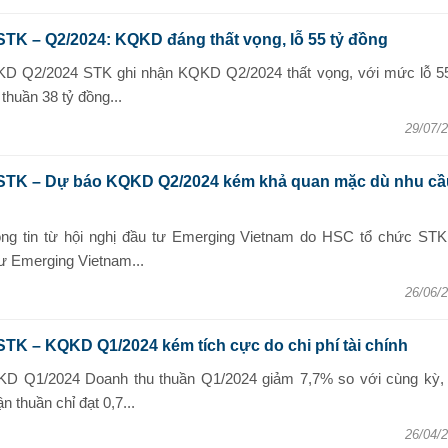
STK – Q2/2024: KQKD đáng thất vọng, lỗ 55 tỷ đồng
KD Q2/2024 STK ghi nhận KQKD Q2/2024 thất vọng, với mức lỗ 55
thuần 38 tỷ đồng...
29/07/
 STK – Dự báo KQKD Q2/2024 kém khả quan mặc dù nhu cầ
ông tin từ hội nghị đầu tư Emerging Vietnam do HSC tổ chức STK
tư Emerging Vietnam...
26/06/
STK – KQKD Q1/2024 kém tích cực do chi phí tài chính
KD Q1/2024 Doanh thu thuần Q1/2024 giảm 7,7% so với cùng kỳ, 
n thuần chỉ đạt 0,7...
26/04/