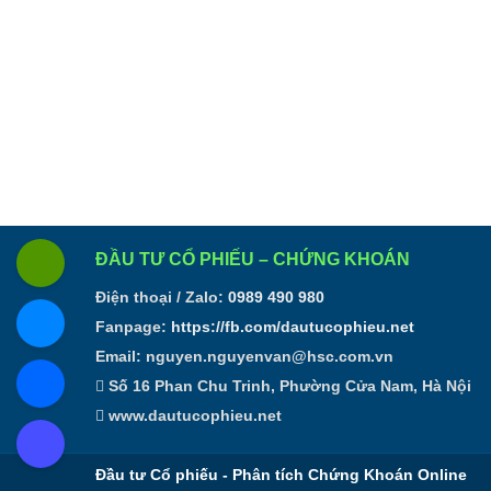
ĐẦU TƯ CỔ PHIẾU – CHỨNG KHOÁN
Điện thoại / Zalo:
0989 490 980
Fanpage:
https://fb.com/dautucophieu.net
Email:
nguyen.nguyenvan@hsc.com.vn
Số 16 Phan Chu Trinh, Phường Cửa Nam, Hà Nội
www.dautucophieu.net
Đầu tư Cổ phiếu - Phân tích Chứng Khoán Online