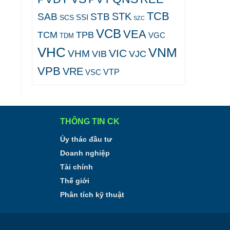
TCB
STK
SAB
STB
SCS
SSI
SZC
VCB
VEA
TCM
TPB
VGC
TDM
VHC
VNM
VIC
VHM
VJC
VIB
VPB
VRE
VTP
VSC
THÔNG TIN CK
Ủy thác đầu tư
Doanh nghiệp
Tài chính
Thế giới
Phân tích kỹ thuật