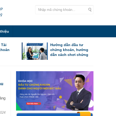
IP
uỹ
 thiệu
 Tài
Hướng dẫn đầu tư
khoán
chứng khoán, hướng
dẫn cách chơi chứng
khoán cho người mới
bắt đầu
hu
ăng
2024