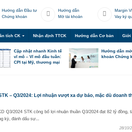
Hướng dẫn Đầu tư
Hướng dẫn
Margin V
Chứng khoán
Mở tài khoản
Vay ký q
ân tích CK
Nhận định TTCK
Hướng dẫn Cơ bản
Giới
Cập nhật nhanh Kinh tế
Hướng dẫn mở
vĩ mô – Vĩ mô đầu tuần:
khoản Chứng 
CPI tại Mỹ, thương mại
Trung Quốc trong tháng
6 & thương mại Việt
Nam trong nửa đầu
tháng 7
STK – Q3/2024: Lợi nhuận vượt xa dự báo, mặc dù doanh t
D Q3/2024 STK công bố lợi nhuận thuần Q3/2024 đạt 82 tỷ đồng, t
 kỳ, đánh dấu sự...
28/10/