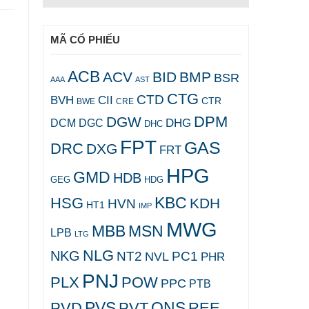
MÃ CỔ PHIẾU
ACB
ACV
BID
BMP
BSR
AAA
AST
CTG
CTD
BVH
CII
CTR
CRE
BWE
DPM
DGW
DHG
DCM
DGC
DHC
FPT
GAS
DRC
DXG
FRT
HPG
GMD
HDB
GEG
HDG
KBC
HSG
KDH
HVN
HT1
IMP
MWG
MBB
MSN
LPB
LTG
NLG
NKG
NT2
PC1
NVL
PHR
PNJ
PLX
POW
PPC
PTB
PVS
QNS
PVD
PVT
REE