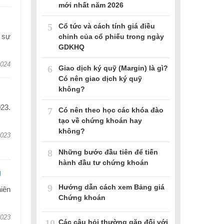
mới nhất năm 2026
5
Cổ tức và cách tính giá điều
 sự
chỉnh của cổ phiếu trong ngày
GDKHQ
2024
6
Giao dịch ký quỹ (Margin) là gì?
Có nên giao dịch ký quỹ
không?
023.
7
Có nên theo học các khóa đào
tạo về chứng khoán hay
không?
2023
8
Những bước đầu tiên để tiến
hành đầu tư chứng khoán
g
9
Hướng dẫn cách xem Bảng giá
iên
Chứng khoán
2023
10
Các câu hỏi thường gặp đối với