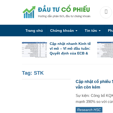
Trang chủ
Chứng khoán
Tin tức
Ph
Cập nhật nhanh Kinh tế
vĩ mô – Vĩ mô đầu tuần:
Quyết định của ECB &
PBoC cùng các chỉ số
PMI sơ bộ
Tag:
STK
Cập nhật cổ phiếu 
vẫn còn kém
Sự kiện: Công bố KQK
mạnh 390% so với cùng
Research HSC