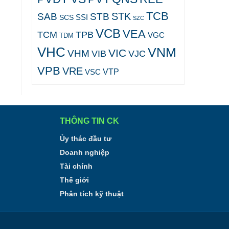
TCB
STK
SAB
STB
SCS
SSI
SZC
VCB
VEA
TCM
TPB
VGC
TDM
VHC
VNM
VIC
VHM
VJC
VIB
VPB
VRE
VTP
VSC
THÔNG TIN CK
Ủy thác đầu tư
Doanh nghiệp
Tài chính
Thế giới
Phân tích kỹ thuật