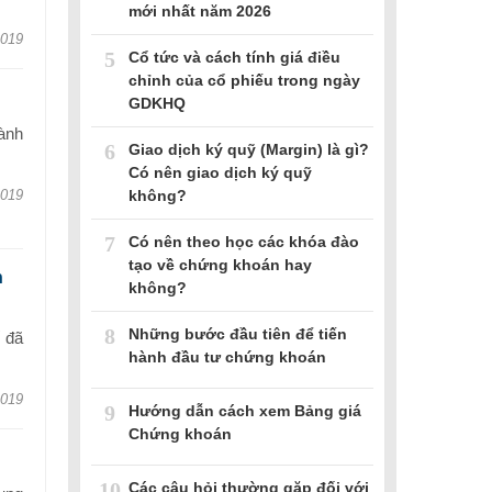
mới nhất năm 2026
2019
5
Cổ tức và cách tính giá điều
chỉnh của cổ phiếu trong ngày
GDKHQ
ành
6
Giao dịch ký quỹ (Margin) là gì?
Có nên giao dịch ký quỹ
không?
2019
7
Có nên theo học các khóa đào
tạo về chứng khoán hay
h
không?
8
Những bước đầu tiên để tiến
ế đã
hành đầu tư chứng khoán
2019
9
Hướng dẫn cách xem Bảng giá
Chứng khoán
10
Các câu hỏi thường gặp đối với