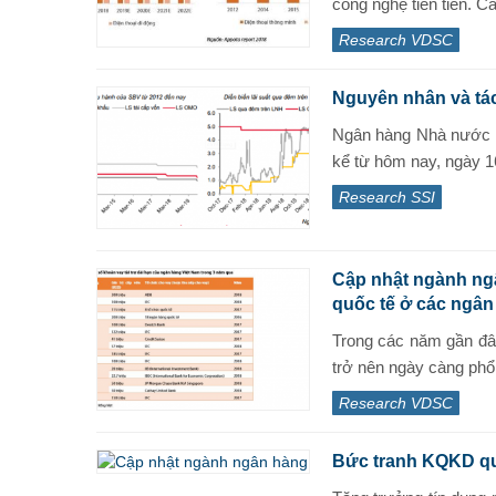
công nghệ tiên tiến. Cá
Research VDSC
Nguyên nhân và tác
Ngân hàng Nhà nước V
kể từ hôm nay, ngày 16
Research SSI
Cập nhật ngành ngâ
quốc tế ở các ngân
Trong các năm gần đây
trở nên ngày càng phổ 
Research VDSC
Bức tranh KQKD qu