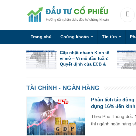
Trang chủ
Chứng khoán
Tin tức
Ph
Cập nhật nhanh Kinh tế
vĩ mô – Vĩ mô đầu tuần:
Quyết định của ECB &
PBoC cùng các chỉ số
PMI sơ bộ
TÀI CHÍNH - NGÂN HÀNG
Phân tích tác động
dụng 16% đến kinh 
Theo Phó Thống đốc N
thì ngành ngân hàng sẽ