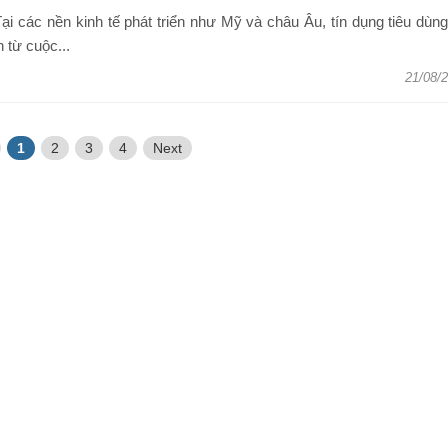
ại các nền kinh tế phát triển như Mỹ và châu Âu, tín dụng tiêu dùn
n từ cuộc...
21/08/
1
2
3
4
Next