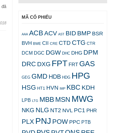
g đã
MÃ CỔ PHIẾU
2018
ACB
ACV
BID
BMP
BSR
AAA
AST
CTG
CTD
BVH
CII
CTR
CRE
BWE
DPM
DGW
DHG
DCM
DGC
DHC
FPT
GAS
DRC
DXG
FRT
HPG
GMD
HDB
GEG
HDG
KBC
HSG
KDH
HVN
HT1
IMP
MWG
MBB
MSN
LPB
LTG
NLG
NKG
NT2
PC1
NVL
PHR
PNJ
PLX
POW
PPC
PTB
PVS
QNS
PVD
PVT
REE