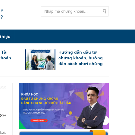
IP
uỹ
 thiệu
 Tài
Hướng dẫn đầu tư
khoán
chứng khoán, hướng
dẫn cách chơi chứng
khoán cho người mới
bắt đầu
 8%
2025