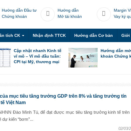
Hướng dẫn Đầu tư
Hướng dẫn
Margin V
Chứng khoán
Mở tài khoản
Vay ký q
ân tích CK
Nhận định TTCK
Hướng dẫn Cơ bản
Giới
Cập nhật nhanh Kinh tế
Hướng dẫn mở
vĩ mô – Vĩ mô đầu tuần:
khoản Chứng 
CPI tại Mỹ, thương mại
Trung Quốc trong tháng
6 & thương mại Việt
Nam trong nửa đầu
tháng 7
 của mục tiêu tăng trưởng GDP trên 8% và tăng trưởng tín
tế Việt Nam
HNN Đào Minh Tú, để đạt được mục tiêu tăng trưởng kinh tế trên
 dự kiến “bơm”...
02/03/