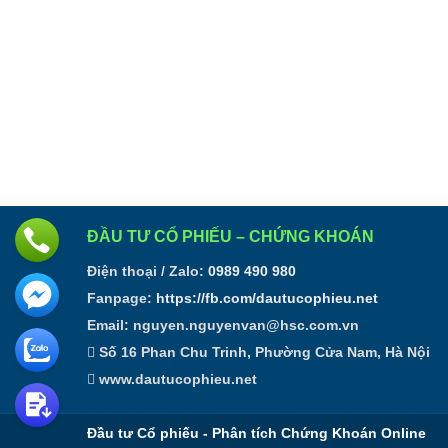
ĐẦU TƯ CỔ PHIẾU – CHỨNG KHOÁN
Điện thoại / Zalo:
0989 490 980
Fanpage:
https://fb.com/dautucophieu.net
Email:
nguyen.nguyenvan@hsc.com.vn
Số 16 Phan Chu Trinh, Phường Cửa Nam, Hà Nội
www.dautucophieu.net
Đầu tư Cổ phiếu - Phân tích Chứng Khoán Online