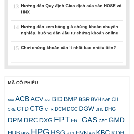
13
Hướng dẫn Quy định Giao dịch của sàn HOSE và
HNX
14
Hướng dẫn xem bảng giá chứng khoán chuyên
nghiệp, hướng dẫn đầu tư chứng khoán online
15
Chơi chứng khoán cần ít nhất bao nhiêu tiền?
MÃ CỔ PHIẾU
ACB
ACV
BID
BMP
BSR
BVH
CII
AAA
AST
BWE
CTG
DGW
CTD
DHG
DCM
DGC
CTR
DHC
CRE
FPT
GAS
GMD
DPM
DRC
DXG
FRT
GEG
HPG
KBC
HSG
KDH
HDB
HVN
HT1
HDG
IMP