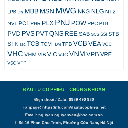
MWG
MBB
MSN
NLG
NKG
NT2
LPB
LTG
PNJ
PLX
POW
PC1
NVL
PPC
PHR
PTB
PVS
QNS
PVD
PVT
REE
SAB
STB
SCS
SSI
VCB
TCB
VEA
STK
TCM
TPB
VGC
TDM
SZC
VHC
VNM
VPB
VIC
VRE
VHM
VJC
VIB
VTP
VSC
ĐẦU TƯ CỔ PHIẾU – CHỨNG KHOÁN
Điện thoại / Zalo:
0989 490 980
Fanpage:
https://fb.com/dautucophieu.net
Email:
nguyen.nguyenvan@hsc.com.vn
Số 16 Phan Chu Trinh, Phường Cửa Nam, Hà Nội