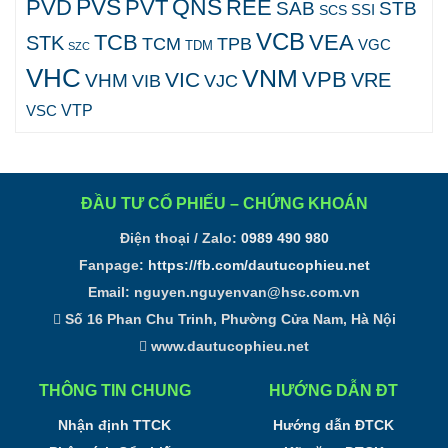
PVS
QNS
PVD
PVT
REE
SAB
STB
SCS
SSI
VCB
TCB
VEA
STK
TCM
TPB
VGC
TDM
SZC
VHC
VNM
VPB
VIC
VRE
VHM
VJC
VIB
VTP
VSC
ĐẦU TƯ CỔ PHIẾU – CHỨNG KHOÁN
Điện thoại / Zalo:
0989 490 980
Fanpage:
https://fb.com/dautucophieu.net
Email:
nguyen.nguyenvan@hsc.com.vn
Số 16 Phan Chu Trinh, Phường Cửa Nam, Hà Nội
www.dautucophieu.net
THÔNG TIN CHUNG
HƯỚNG DẪN ĐT
Nhận định TTCK
Hướng dẫn ĐTCK