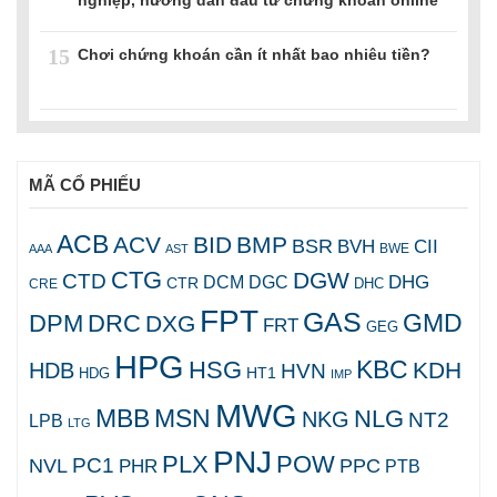
15
Chơi chứng khoán cần ít nhất bao nhiêu tiền?
MÃ CỔ PHIẾU
ACB
ACV
BID
BMP
BSR
BVH
CII
AAA
AST
BWE
CTG
DGW
CTD
DHG
DCM
DGC
CTR
DHC
CRE
FPT
GAS
GMD
DPM
DRC
DXG
FRT
GEG
HPG
KBC
HSG
KDH
HDB
HVN
HT1
HDG
IMP
MWG
MBB
MSN
NLG
NKG
NT2
LPB
LTG
PNJ
PLX
POW
PC1
NVL
PPC
PHR
PTB