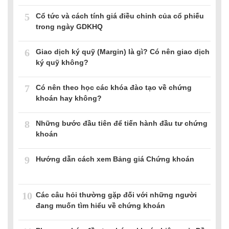
5
Cổ tức và cách tính giá điều chỉnh của cổ phiếu
trong ngày GDKHQ
6
Giao dịch ký quỹ (Margin) là gì? Có nên giao dịch
ký quỹ không?
7
Có nên theo học các khóa đào tạo về chứng
khoán hay không?
8
Những bước đầu tiên để tiến hành đầu tư chứng
khoán
9
Hướng dẫn cách xem Bảng giá Chứng khoán
10
Các câu hỏi thường gặp đối với những người
đang muốn tìm hiểu về chứng khoán