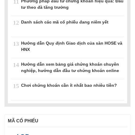
11
Phương pháp đầu tư chứng khoán hiệu quả: Đầu
tư theo đà tăng trưởng
12
Danh sách các mã cổ phiếu đang niêm yết
13
Hướng dẫn Quy định Giao dịch của sàn HOSE và
HNX
14
Hướng dẫn xem bảng giá chứng khoán chuyên
nghiệp, hướng dẫn đầu tư chứng khoán online
15
Chơi chứng khoán cần ít nhất bao nhiêu tiền?
MÃ CỔ PHIẾU