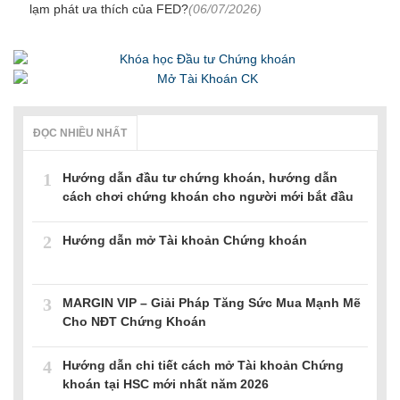
lạm phát ưa thích của FED?
(06/07/2026)
ĐỌC NHIỀU NHẤT
1
Hướng dẫn đầu tư chứng khoán, hướng dẫn
cách chơi chứng khoán cho người mới bắt đầu
2
Hướng dẫn mở Tài khoản Chứng khoán
3
MARGIN VIP – Giải Pháp Tăng Sức Mua Mạnh Mẽ
Cho NĐT Chứng Khoán
4
Hướng dẫn chi tiết cách mở Tài khoản Chứng
khoán tại HSC mới nhất năm 2026