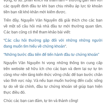
vọng, lo sợ, phấn khích và tham lam – thường gắn liền với
các quyết định đầu tư khi bạn chịu nhiều áp lực từ khoản
tiền bạn rất khó khăn mới kiếm được.
Trên đây, Nguyễn Văn Nguyên đã giải thích cho các bạn
về một số câu hỏi mà nhà đầu tư mới thường quan tâm.
Các bạn cũng có thể tham khảo bài viết:
“
Các câu hỏi thường gặp đối với những những người
đang muốn tìm hiểu về chứng khoán
“.
“Những bước đầu tiên để tiến hành đầu tư chứng khoán”
Nguyễn Văn Nguyên hi vọng những thông tin cung cấp
trên website sẽ hữu ích cho các bạn và đem lại sự tự tin
cũng như nền tảng kiến thức vững chắc để bạn bước chân
vào lĩnh vực này. Và nếu bạn muốn hướng đến cuộc sống
tự do về tài chính, đầu tư chứng khoán sẽ giúp bạn hiện
thực điều đó.
Chúc các bạn can đảm, tự tin và thành công!