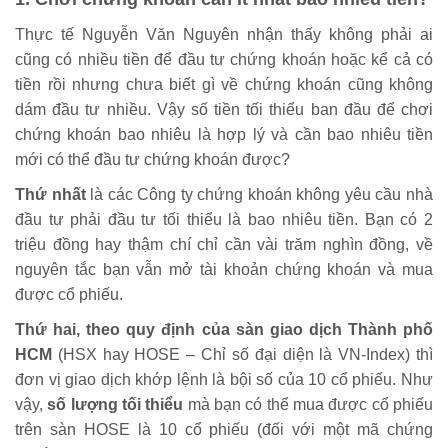
Thực tế Nguyễn Văn Nguyên nhận thấy không phải ai
cũng có nhiều tiền để đầu tư chứng khoán hoặc kể cả có
tiền rồi nhưng chưa biết gì về chứng khoán cũng không
dám đầu tư nhiều. Vậy số tiền tối thiểu ban đầu để chơi
chứng khoán bao nhiêu là hợp lý và cần bao nhiêu tiền
mới có thể đầu tư chứng khoán được?
Thứ nhất
là các Công ty chứng khoán không yêu cầu nhà
đầu tư phải đầu tư tối thiểu là bao nhiêu tiền. Bạn có 2
triệu đồng hay thậm chí chỉ cần vài trăm nghìn đồng, về
nguyên tắc bạn vẫn mở tài khoản chứng khoán và mua
được cổ phiếu.
Thứ hai, theo quy định của sàn giao dịch Thành phố
HCM
(HSX hay HOSE – Chỉ số đại diện là VN-Index) thì
đơn vị giao dịch khớp lệnh là bội số của 10 cổ phiếu. Như
vậy,
số lượng tối thiểu
mà bạn có thể mua được cổ phiếu
trên sàn HOSE là 10 cổ phiếu (đối với một mã chứng