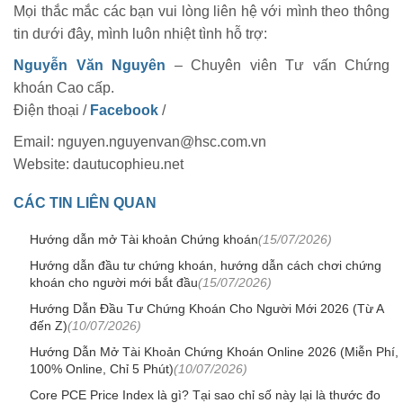
Mọi thắc mắc các bạn vui lòng liên hệ với mình theo thông
tin dưới đây, mình luôn nhiệt tình hỗ trợ:
Nguyễn Văn Nguyên
– Chuyên viên Tư vấn Chứng
khoán Cao cấp.
Điện thoại /
Facebook
/
Email: nguyen.nguyenvan@hsc.com.vn
Website: dautucophieu.net
CÁC TIN LIÊN QUAN
Hướng dẫn mở Tài khoản Chứng khoán
(15/07/2026)
Hướng dẫn đầu tư chứng khoán, hướng dẫn cách chơi chứng
khoán cho người mới bắt đầu
(15/07/2026)
Hướng Dẫn Đầu Tư Chứng Khoán Cho Người Mới 2026 (Từ A
đến Z)
(10/07/2026)
Hướng Dẫn Mở Tài Khoản Chứng Khoán Online 2026 (Miễn Phí,
100% Online, Chỉ 5 Phút)
(10/07/2026)
Core PCE Price Index là gì? Tại sao chỉ số này lại là thước đo