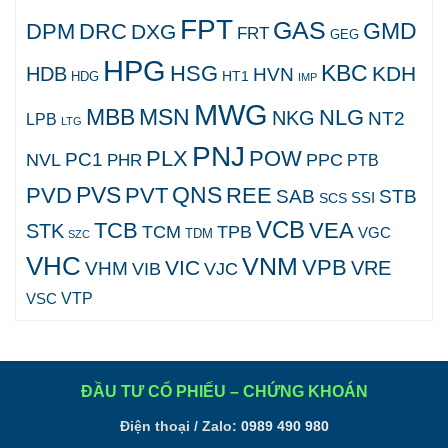
FPT
GAS
GMD
DPM
DRC
DXG
FRT
GEG
HPG
KBC
HSG
KDH
HDB
HVN
HT1
HDG
IMP
MWG
MBB
MSN
NLG
NKG
NT2
LPB
LTG
PNJ
PLX
POW
PC1
NVL
PPC
PHR
PTB
PVS
QNS
PVD
PVT
REE
SAB
STB
SCS
SSI
VCB
TCB
VEA
STK
TCM
TPB
VGC
TDM
SZC
VHC
VNM
VPB
VIC
VRE
VHM
VJC
VIB
VTP
VSC
ĐẦU TƯ CỔ PHIẾU – CHỨNG KHOÁN
Điện thoại / Zalo:
0989 490 980