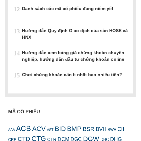
12
Danh sách các mã cổ phiếu đang niêm yết
13
Hướng dẫn Quy định Giao dịch của sàn HOSE và
HNX
14
Hướng dẫn xem bảng giá chứng khoán chuyên
nghiệp, hướng dẫn đầu tư chứng khoán online
15
Chơi chứng khoán cần ít nhất bao nhiêu tiền?
MÃ CỔ PHIẾU
ACB
ACV
BID
BMP
BSR
BVH
CII
AAA
AST
BWE
CTG
DGW
CTD
DHG
DCM
DGC
CTR
DHC
CRE