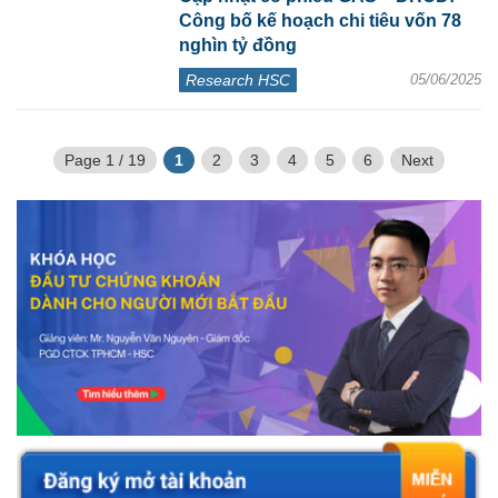
Công bố kế hoạch chi tiêu vốn 78
nghìn tỷ đồng
Research HSC
05/06/2025
Page 1 / 19
1
2
3
4
5
6
Next