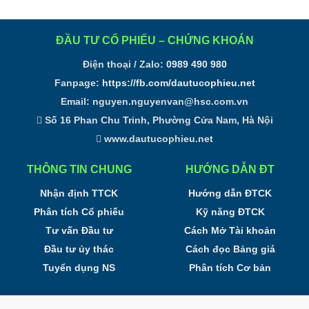
ĐẦU TƯ CỔ PHIẾU – CHỨNG KHOÁN
Điện thoại / Zalo:
0989 490 980
Fanpage:
https://fb.com/dautucophieu.net
Email:
nguyen.nguyenvan@hsc.com.vn
Số 16 Phan Chu Trinh, Phường Cửa Nam, Hà Nội
www.dautucophieu.net
THÔNG TIN CHUNG
HƯỚNG DẪN ĐT
Nhận định TTCK
Hướng dẫn ĐTCK
Phân tích Cổ phiếu
Kỹ năng ĐTCK
Tư vấn Đầu tư
Cách Mở Tài khoản
Đầu tư ủy thác
Cách đọc Bảng giá
Tuyển dụng NS
Phân tích Cơ bản