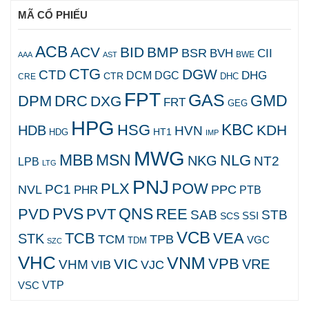
MÃ CỔ PHIẾU
ACB
ACV
BID
BMP
BSR
BVH
CII
AAA
AST
BWE
CTG
DGW
CTD
DHG
DCM
DGC
CTR
DHC
CRE
FPT
GAS
GMD
DPM
DRC
DXG
FRT
GEG
HPG
KBC
HSG
KDH
HDB
HVN
HT1
HDG
IMP
MWG
MBB
MSN
NLG
NKG
NT2
LPB
LTG
PNJ
PLX
POW
PC1
NVL
PPC
PHR
PTB
PVS
QNS
PVD
PVT
REE
SAB
STB
SCS
SSI
VCB
TCB
VEA
STK
TCM
TPB
VGC
TDM
SZC
VHC
VNM
VPB
VIC
VRE
VHM
VJC
VIB
VTP
VSC