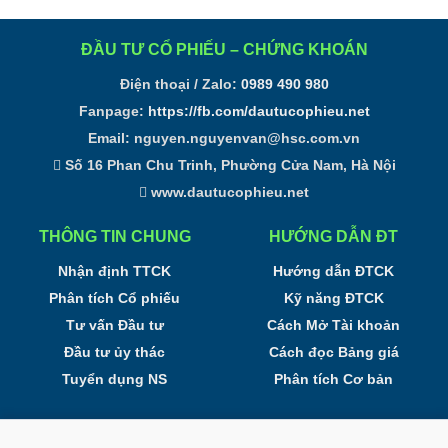
ĐẦU TƯ CỔ PHIẾU – CHỨNG KHOÁN
Điện thoại / Zalo:
0989 490 980
Fanpage:
https://fb.com/dautucophieu.net
Email:
nguyen.nguyenvan@hsc.com.vn
Số 16 Phan Chu Trinh, Phường Cửa Nam, Hà Nội
www.dautucophieu.net
THÔNG TIN CHUNG
HƯỚNG DẪN ĐT
Nhận định TTCK
Hướng dẫn ĐTCK
Phân tích Cổ phiếu
Kỹ năng ĐTCK
Tư vấn Đầu tư
Cách Mở Tài khoản
Đầu tư ủy thác
Cách đọc Bảng giá
Tuyển dụng NS
Phân tích Cơ bản