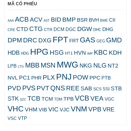
MÃ CỔ PHIẾU
ACB
ACV
BID
BMP
BSR
BVH
CII
AAA
AST
BWE
CTG
DGW
CTD
DHG
DCM
DGC
CTR
DHC
CRE
FPT
GAS
GMD
DPM
DRC
DXG
FRT
GEG
HPG
KBC
HSG
KDH
HDB
HVN
HT1
HDG
IMP
MWG
MBB
MSN
NLG
NKG
NT2
LPB
LTG
PNJ
PLX
POW
PC1
NVL
PPC
PHR
PTB
PVS
QNS
PVD
PVT
REE
SAB
STB
SCS
SSI
VCB
TCB
VEA
STK
TCM
TPB
VGC
TDM
SZC
VHC
VNM
VPB
VIC
VRE
VHM
VJC
VIB
VTP
VSC