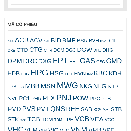
MÃ CỔ PHIẾU
ACB
ACV
BID
BMP
BSR
BVH
CII
AAA
AST
BWE
CTG
DGW
CTD
DHG
DCM
DGC
CTR
DHC
CRE
FPT
GAS
GMD
DPM
DRC
DXG
FRT
GEG
HPG
KBC
HSG
KDH
HDB
HVN
HT1
HDG
IMP
MWG
MBB
MSN
NLG
NKG
NT2
LPB
LTG
PNJ
PLX
POW
PC1
NVL
PPC
PHR
PTB
PVS
QNS
PVD
PVT
REE
SAB
STB
SCS
SSI
VCB
TCB
VEA
STK
TCM
TPB
VGC
TDM
SZC
VHC
VNM
VPB
VIC
VRE
VHM
VJC
VIB