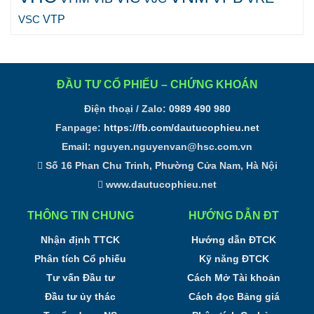
VTP
VSC
ĐẦU TƯ CỔ PHIẾU – CHỨNG KHOÁN
Điện thoại / Zalo:
0989 490 980
Fanpage:
https://fb.com/dautucophieu.net
Email:
nguyen.nguyenvan@hsc.com.vn
Số 16 Phan Chu Trinh, Phường Cửa Nam, Hà Nội
www.dautucophieu.net
THÔNG TIN CHUNG
HƯỚNG DẪN ĐT
Nhận định TTCK
Hướng dẫn ĐTCK
Phân tích Cổ phiếu
Kỹ năng ĐTCK
Tư vấn Đầu tư
Cách Mở Tài khoản
Đầu tư ủy thác
Cách đọc Bảng giá