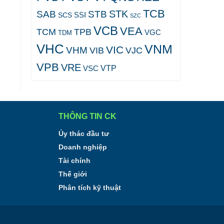
TCB
STK
SAB
STB
SCS
SSI
SZC
VCB
VEA
TCM
TPB
VGC
TDM
VHC
VNM
VIC
VHM
VJC
VIB
VPB
VRE
VTP
VSC
THÔNG TIN CK
Ủy thác đầu tư
Doanh nghiệp
Tài chính
Thế giới
Phân tích kỹ thuật