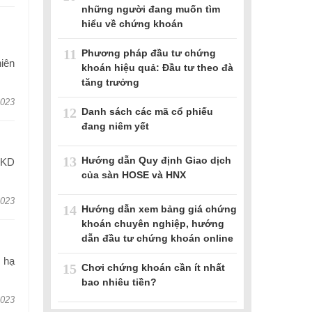
những người đang muốn tìm
hiểu về chứng khoán
g
11
Phương pháp đầu tư chứng
hiên
khoán hiệu quả: Đầu tư theo đà
tăng trưởng
2023
12
Danh sách các mã cổ phiếu
đang niêm yết
13
Hướng dẫn Quy định Giao dịch
QKD
của sàn HOSE và HNX
2023
14
Hướng dẫn xem bảng giá chứng
khoán chuyên nghiệp, hướng
dẫn đầu tư chứng khoán online
 hạ
15
Chơi chứng khoán cần ít nhất
bao nhiêu tiền?
2023