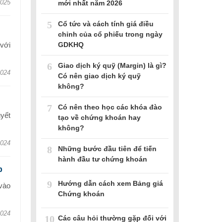
2025
mới nhất năm 2026
5
Cổ tức và cách tính giá điều
chỉnh của cổ phiếu trong ngày
GDKHQ
với
6
Giao dịch ký quỹ (Margin) là gì?
2024
Có nên giao dịch ký quỹ
không?
7
Có nên theo học các khóa đào
yết
tạo về chứng khoán hay
không?
2024
8
Những bước đầu tiên để tiến
hành đầu tư chứng khoán
p
9
Hướng dẫn cách xem Bảng giá
vào
Chứng khoán
2024
10
Các câu hỏi thường gặp đối với