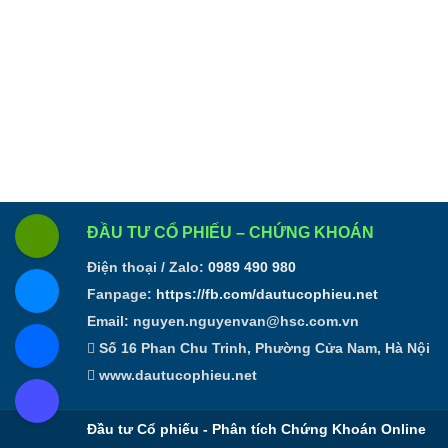
ĐẦU TƯ CỔ PHIẾU – CHỨNG KHOÁN
Điện thoại / Zalo:
0989 490 980
Fanpage:
https://fb.com/dautucophieu.net
Email:
nguyen.nguyenvan@hsc.com.vn
Số 16 Phan Chu Trinh, Phường Cửa Nam, Hà Nội
www.dautucophieu.net
Đầu tư Cổ phiếu - Phân tích Chứng Khoán Online