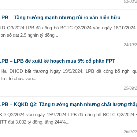
01/08/
LPB – Tăng trưởng mạnh nhưng rủi ro vẫn hiện hữu
KD Q3/2024 LPB đã công bố BCTC Q3/2024 vào ngày 18/10/2024 
n số đạt 2,9 nghìn tỷ đồng...
24/10/
 LPB – LPB đề xuất kế hoạch mua 5% cổ phần FPT
i liệu ĐHCĐ bất thường Ngày 19/9/2024, LPB đã công bố nghị qu
ới, tổ chức vào...
25/09/
 LPB – KQKD Q2: Tăng trưởng mạnh nhưng chất lượng thấ
KD Q2/2024 vào ngày 19/7/2024 LPB đã công bố BCTC Q2/2024 
TT đạt 3.032 tỷ đồng, tăng 244%...
26/07/