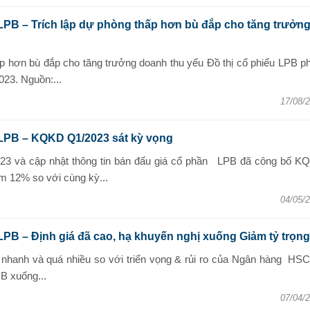
LPB – Trích lập dự phòng thấp hơn bù đắp cho tăng trưởn
p hơn bù đắp cho tăng trưởng doanh thu yếu Đồ thị cổ phiếu LPB p
023. Nguồn:...
17/08/
 LPB – KQKD Q1/2023 sát kỳ vọng
23 và cập nhật thông tin bán đấu giá cổ phần LPB đã công bố K
 12% so với cùng kỳ...
04/05/
LPB – Định giá đã cao, hạ khuyến nghị xuống Giảm tỷ trọng
 nhanh và quá nhiều so với triển vọng & rủi ro của Ngân hàng HSC
B xuống...
07/04/