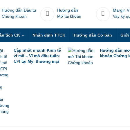
Hướng dẫn Đầu tư
Hướng dẫn
Margin V
Chứng khoán
Mở tài khoản
Vay ký q
ân tích CK
Nhận định TTCK
Hướng dẫn Cơ bản
Giới
Cập nhật nhanh Kinh tế
Hướng dẫn mở
vĩ mô – Vĩ mô đầu tuần:
khoản Chứng 
CPI tại Mỹ, thương mại
Trung Quốc trong tháng
6 & thương mại Việt
Nam trong nửa đầu
tháng 7