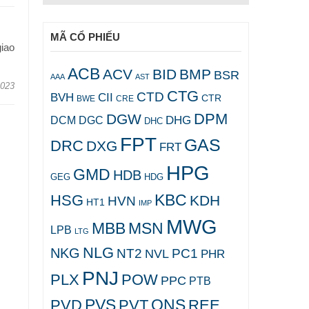
MÃ CỔ PHIẾU
giao
ACB
ACV
BID
BMP
BSR
AAA
AST
2023
CTG
CTD
BVH
CII
CTR
CRE
BWE
DPM
DGW
DHG
DCM
DGC
DHC
FPT
GAS
DRC
DXG
FRT
HPG
GMD
HDB
GEG
HDG
KBC
HSG
KDH
HVN
HT1
IMP
MWG
MBB
MSN
LPB
LTG
NLG
NKG
NT2
PC1
NVL
PHR
PNJ
PLX
POW
PPC
PTB
PVS
QNS
PVD
PVT
REE