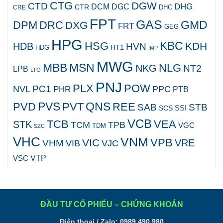
CTG
DGW
CTD
DHG
DCM
DGC
CTR
DHC
CRE
FPT
GAS
GMD
DPM
DRC
DXG
FRT
GEG
HPG
KBC
HSG
KDH
HDB
HVN
HT1
HDG
IMP
MWG
MBB
MSN
NLG
NKG
NT2
LPB
LTG
PNJ
PLX
POW
PC1
NVL
PPC
PHR
PTB
PVS
QNS
PVD
PVT
REE
SAB
STB
SCS
SSI
VCB
TCB
VEA
STK
TCM
TPB
VGC
TDM
SZC
VHC
VNM
VPB
VIC
VRE
VHM
VJC
VIB
VTP
VSC
ĐẦU TƯ CỔ PHIẾU – CHỨNG KHOÁN
Điện thoại / Zalo:
0989 490 980