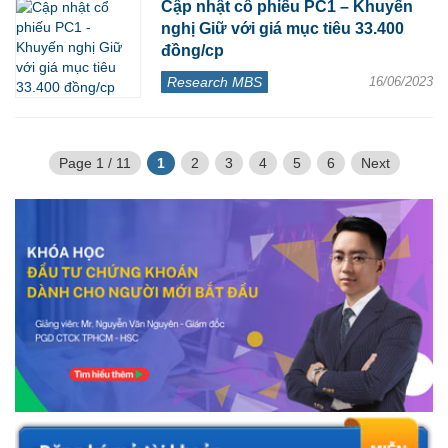
Cập nhật cổ phiếu PC1 – Khuyến
nghị Giữ với giá mục tiêu 33.400
đồng/cp
Research MBS
16/06/2023
Page 1 / 11
1
2
3
4
5
6
Next