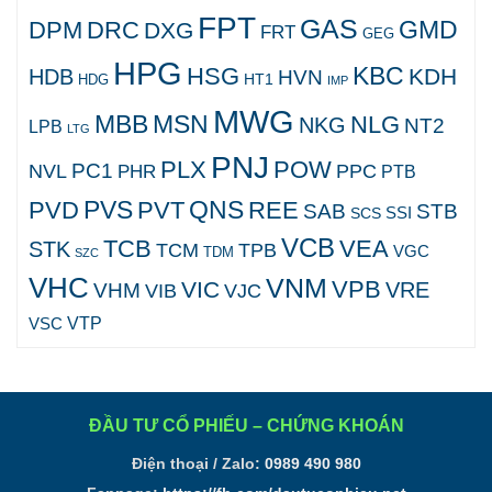
FPT
GAS
GMD
DPM
DRC
DXG
FRT
GEG
HPG
KBC
HSG
KDH
HDB
HVN
HT1
HDG
IMP
MWG
MBB
MSN
NLG
NKG
NT2
LPB
LTG
PNJ
PLX
POW
PC1
NVL
PPC
PHR
PTB
PVS
QNS
PVD
PVT
REE
SAB
STB
SCS
SSI
VCB
TCB
VEA
STK
TCM
TPB
VGC
TDM
SZC
VHC
VNM
VPB
VIC
VRE
VHM
VJC
VIB
VTP
VSC
ĐẦU TƯ CỔ PHIẾU – CHỨNG KHOÁN
Điện thoại / Zalo:
0989 490 980