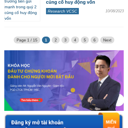
củng cố huy động vốn
Research VCSC
10/08/2023
Page 1 / 15
1
2
3
4
5
6
Next