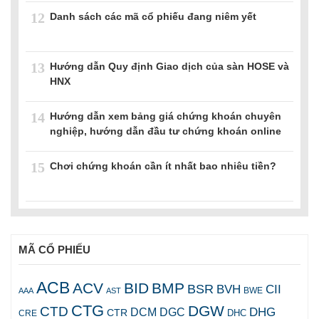
12
Danh sách các mã cổ phiếu đang niêm yết
13
Hướng dẫn Quy định Giao dịch của sàn HOSE và
HNX
14
Hướng dẫn xem bảng giá chứng khoán chuyên
nghiệp, hướng dẫn đầu tư chứng khoán online
15
Chơi chứng khoán cần ít nhất bao nhiêu tiền?
MÃ CỔ PHIẾU
ACB
ACV
BID
BMP
BSR
BVH
CII
AAA
AST
BWE
CTG
DGW
CTD
DHG
DCM
DGC
CTR
DHC
CRE