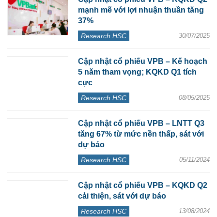
mạnh mẽ với lợi nhuận thuần tăng
37%
Research HSC
30/07/2025
Cập nhật cổ phiếu VPB – Kế hoạch
5 năm tham vọng; KQKD Q1 tích
cực
Research HSC
08/05/2025
Cập nhật cổ phiếu VPB – LNTT Q3
tăng 67% từ mức nền thấp, sát với
dự báo
Research HSC
05/11/2024
Cập nhật cổ phiếu VPB – KQKD Q2
cải thiện, sát với dự báo
Research HSC
13/08/2024