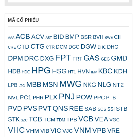
MÃ CỔ PHIẾU
ACB
ACV
BID
BMP
BSR
BVH
CII
AAA
AST
BWE
CTG
DGW
CTD
DHG
DCM
DGC
CTR
DHC
CRE
FPT
GAS
GMD
DPM
DRC
DXG
FRT
GEG
HPG
KBC
HSG
KDH
HDB
HVN
HT1
HDG
IMP
MWG
MBB
MSN
NLG
NKG
NT2
LPB
LTG
PNJ
PLX
POW
PC1
NVL
PPC
PHR
PTB
PVS
QNS
PVD
PVT
REE
SAB
STB
SCS
SSI
VCB
TCB
VEA
STK
TCM
TPB
VGC
TDM
SZC
VHC
VNM
VPB
VIC
VRE
VHM
VJC
VIB