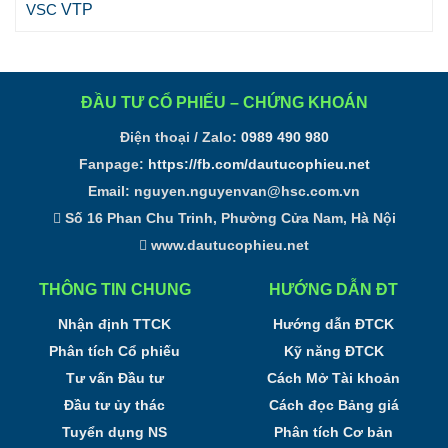
VTP
VSC
ĐẦU TƯ CỔ PHIẾU – CHỨNG KHOÁN
Điện thoại / Zalo:
0989 490 980
Fanpage:
https://fb.com/dautucophieu.net
Email:
nguyen.nguyenvan@hsc.com.vn
Số 16 Phan Chu Trinh, Phường Cửa Nam, Hà Nội
www.dautucophieu.net
THÔNG TIN CHUNG
HƯỚNG DẪN ĐT
Nhận định TTCK
Hướng dẫn ĐTCK
Phân tích Cổ phiếu
Kỹ năng ĐTCK
Tư vấn Đầu tư
Cách Mở Tài khoản
Đầu tư ủy thác
Cách đọc Bảng giá
Tuyển dụng NS
Phân tích Cơ bản