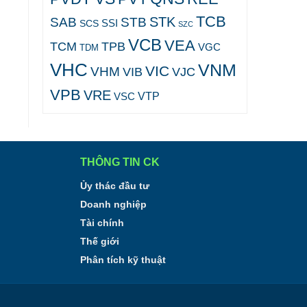
TCB
STK
SAB
STB
SCS
SSI
SZC
VCB
VEA
TCM
TPB
VGC
TDM
VHC
VNM
VIC
VHM
VJC
VIB
VPB
VRE
VTP
VSC
THÔNG TIN CK
Ủy thác đầu tư
Doanh nghiệp
Tài chính
Thế giới
Phân tích kỹ thuật