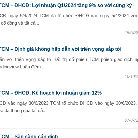
TCM – ĐHCĐ: Lợi nhuận Q1/2024 tăng 9% so với cùng kỳ
CĐ ngày 5/4/2024 TCM đã tổ chức ĐHCĐ vào ngày 5/4/2024 với
ổ đông và tất cả...
15/04/
TCM – Định giá không hấp dẫn với triển vọng sắp tới
ẫn với triển vọng sắp tới Đồ thị cổ phiếu TCM phiên giao dịch n
adingview Luận điểm...
10/10/
u TCM – ĐHCĐ: Kế hoạch lợi nhuận giảm 12%
CĐ vào ngày 30/6/2023 TCM tổ chức ĐHCĐ vào ngày 30/6/2023.
 đã thông qua tất cả...
07/07/
TCM – Sẵn sàng cán đích