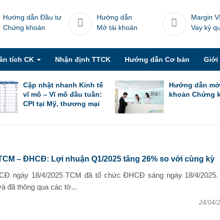
Hướng dẫn Đầu tư
Hướng dẫn
Margin V
Chứng khoán
Mở tài khoản
Vay ký q
ân tích CK
Nhận định TTCK
Hướng dẫn Cơ bản
Giới
Cập nhật nhanh Kinh tế
Hướng dẫn mở
vĩ mô – Vĩ mô đầu tuần:
khoản Chứng 
CPI tại Mỹ, thương mại
Trung Quốc trong tháng
6 & thương mại Việt
Nam trong nửa đầu
tháng 7
TCM – ĐHCĐ: Lợi nhuận Q1/2025 tăng 26% so với cùng kỳ
CĐ ngày 18/4/2025 TCM đã tổ chức ĐHCĐ sáng ngày 18/4/2025.
à đã thông qua các tờ...
24/04/