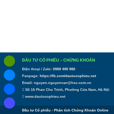
ĐẦU TƯ CỔ PHIẾU – CHỨNG KHOÁN
Điện thoại / Zalo:
0989 490 980
Fanpage:
https://fb.com/dautucophieu.net
Email:
nguyen.nguyenvan@hsc.com.vn
Số 16 Phan Chu Trinh, Phường Cửa Nam, Hà Nội
www.dautucophieu.net
Đầu tư Cổ phiếu - Phân tích Chứng Khoán Online