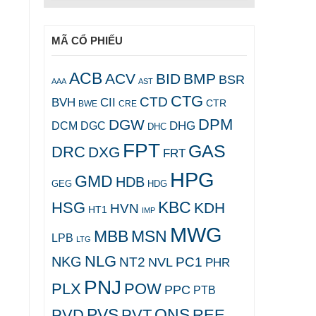
MÃ CỔ PHIẾU
ACB
ACV
BID
BMP
BSR
AAA
AST
CTG
CTD
BVH
CII
CTR
CRE
BWE
DPM
DGW
DHG
DCM
DGC
DHC
FPT
GAS
DRC
DXG
FRT
HPG
GMD
HDB
GEG
HDG
KBC
HSG
KDH
HVN
HT1
IMP
MWG
MBB
MSN
LPB
LTG
NLG
NKG
NT2
PC1
NVL
PHR
PNJ
PLX
POW
PPC
PTB
PVS
QNS
PVD
PVT
REE