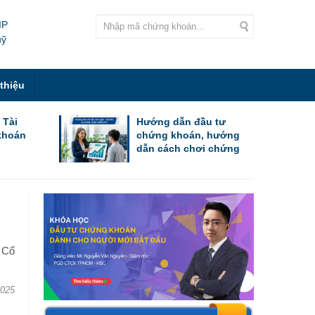
IP
uỹ
 thiệu
 Tài
Hướng dẫn đầu tư
khoán
chứng khoán, hướng
dẫn cách chơi chứng
khoán cho người mới
bắt đầu
 Cổ
2025