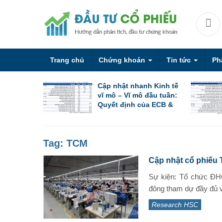
Trang chủ
Chứng khoán
Tin tức
Ph
Cập nhật nhanh Kinh tế
vĩ mô – Vĩ mô đầu tuần:
Quyết định của ECB &
PBoC cùng các chỉ số
PMI sơ bộ
Tag:
TCM
Cập nhật cổ phiếu 
Sự kiện: Tổ chức ĐH
đông tham dự đầy đủ v
Research HSC