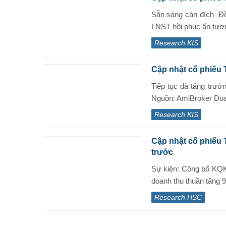
Sẵn sàng cán đích Đồ
LNST hồi phục ấn tượng
Research KIS
Cập nhật cổ phiếu 
Tiếp tục đà tăng trưở
Nguồn: AmiBroker Doan
Research KIS
Cập nhật cổ phiếu
trước
Sự kiện: Công bố KQ
doanh thu thuần tăng 9
Research HSC