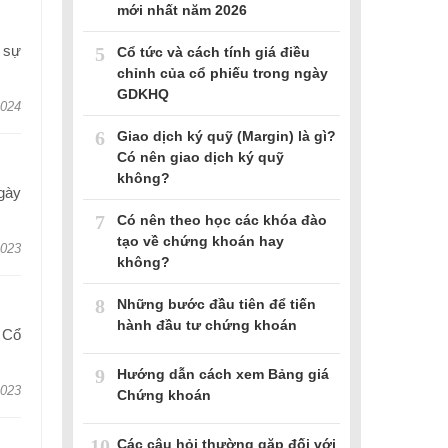
mới nhất năm 2026
 sự
5
Cổ tức và cách tính giá điều
chỉnh của cổ phiếu trong ngày
GDKHQ
2024
6
Giao dịch ký quỹ (Margin) là gì?
Có nên giao dịch ký quỹ
không?
gày
7
Có nên theo học các khóa đào
tạo về chứng khoán hay
2023
không?
8
Những bước đầu tiên để tiến
hành đầu tư chứng khoán
 Cổ
9
Hướng dẫn cách xem Bảng giá
2023
Chứng khoán
10
Các câu hỏi thường gặp đối với