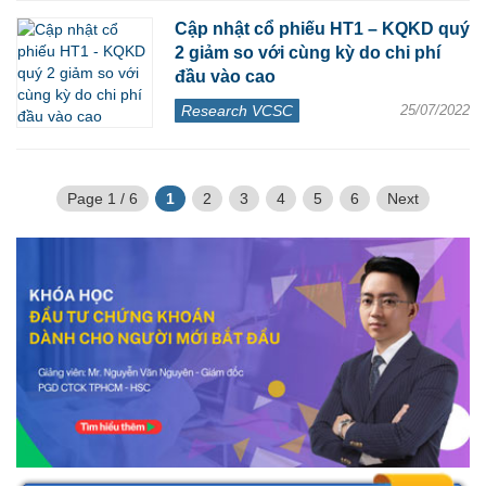
Cập nhật cổ phiếu HT1 – KQKD quý
2 giảm so với cùng kỳ do chi phí
đầu vào cao
Research VCSC
25/07/2022
Page 1 / 6
1
2
3
4
5
6
Next