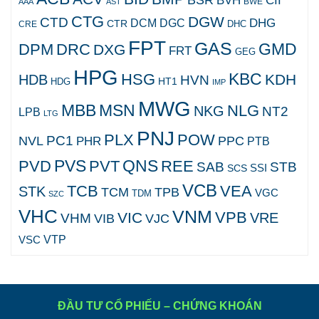
BSR
BVH
CII
AAA
AST
BWE
CTG
DGW
CTD
DHG
DCM
DGC
CTR
DHC
CRE
FPT
GAS
GMD
DPM
DRC
DXG
FRT
GEG
HPG
KBC
HSG
KDH
HDB
HVN
HT1
HDG
IMP
MWG
MBB
MSN
NLG
NKG
NT2
LPB
LTG
PNJ
PLX
POW
PC1
NVL
PPC
PHR
PTB
PVS
QNS
PVD
PVT
REE
SAB
STB
SCS
SSI
VCB
TCB
VEA
STK
TCM
TPB
VGC
TDM
SZC
VHC
VNM
VPB
VIC
VRE
VHM
VJC
VIB
VTP
VSC
ĐẦU TƯ CỔ PHIẾU – CHỨNG KHOÁN