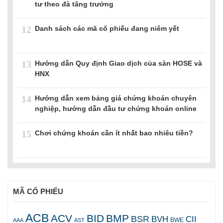
tư theo đà tăng trưởng
12
Danh sách các mã cổ phiếu đang niêm yết
13
Hướng dẫn Quy định Giao dịch của sàn HOSE và
HNX
14
Hướng dẫn xem bảng giá chứng khoán chuyên
nghiệp, hướng dẫn đầu tư chứng khoán online
15
Chơi chứng khoán cần ít nhất bao nhiêu tiền?
MÃ CỔ PHIẾU
ACB
ACV
BID
BMP
BSR
BVH
CII
AAA
AST
BWE