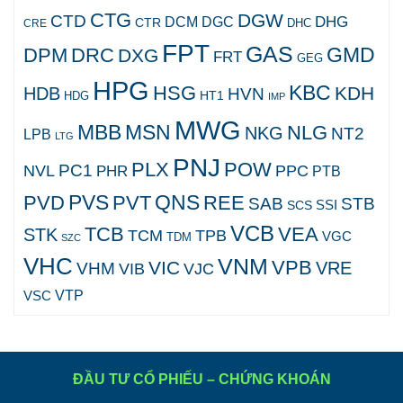
CTG
DGW
CTD
DHG
DCM
DGC
CTR
DHC
CRE
FPT
GAS
GMD
DPM
DRC
DXG
FRT
GEG
HPG
KBC
HSG
KDH
HDB
HVN
HT1
HDG
IMP
MWG
MBB
MSN
NLG
NKG
NT2
LPB
LTG
PNJ
PLX
POW
PC1
NVL
PPC
PHR
PTB
PVS
QNS
PVD
PVT
REE
SAB
STB
SCS
SSI
VCB
TCB
VEA
STK
TCM
TPB
VGC
TDM
SZC
VHC
VNM
VPB
VIC
VRE
VHM
VJC
VIB
VTP
VSC
ĐẦU TƯ CỔ PHIẾU – CHỨNG KHOÁN