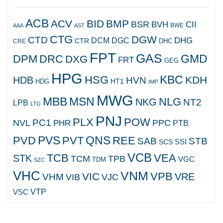
ACB
ACV
BID
BMP
BSR
BVH
CII
AAA
AST
BWE
CTG
DGW
CTD
DHG
DCM
DGC
CTR
DHC
CRE
FPT
GAS
GMD
DPM
DRC
DXG
FRT
GEG
HPG
KBC
HSG
KDH
HDB
HVN
HT1
HDG
IMP
MWG
MBB
MSN
NLG
NKG
NT2
LPB
LTG
PNJ
PLX
POW
PC1
NVL
PPC
PHR
PTB
PVS
QNS
PVD
PVT
REE
SAB
STB
SCS
SSI
VCB
TCB
VEA
STK
TCM
TPB
VGC
TDM
SZC
VHC
VNM
VPB
VIC
VRE
VHM
VJC
VIB
VTP
VSC