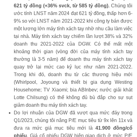
621 tỷ đồng (+36% svck, từ 585 tỷ đồng).
Chúng tôi
ước tính LNST năm 2024 đạt 621 tỷ đồng, thấp hơn 6-
9% so với LNST năm 2021-2022 khi công ty bán được
một lượng lớn máy tính xách tay nhờ nhu cầu làm việc
tại nhà. Máy tính xách tay chiếm lần lượt 38% và 32%
doanh thu 2021-2022 của DGW. Có thể mất một
khoảng thời gian (vòng đời của máy tính xách tay
thường là 3-5 năm) để doanh thu máy tính xách tay
quay trở lại mức cao kỷ lục như năm 2021-2022.
Trong khi đó, doanh thu từ các thương hiệu mới
(Whirlpool, Joyoung và thiết bị gia dụng Westing
Househome; TV Xiaomi; bia ABInbev; nước giải khát
Lotte Chilsung) có thể không đủ bù đắp cho sự sụt
giảm doanh thu máy tính xách tay.
Do lợi nhuận của DGW đã vượt qua mức đáy trong
Q1/2023, chúng tôi nâng P/E mục tiêu từ 9x lên 11x và
đưa ra mức giá mục tiêu mới là
41.900 đồng/cổ
phiếu
. Giá cổ phiếu DGW hiện giao dịch ở mức P/E