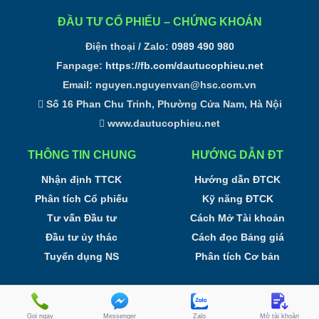
ĐẦU TƯ CỔ PHIẾU – CHỨNG KHOÁN
Điện thoại / Zalo:
0989 490 980
Fanpage:
https://fb.com/dautucophieu.net
Email:
nguyen.nguyenvan@hsc.com.vn
Số 16 Phan Chu Trinh, Phường Cửa Nam, Hà Nội
www.dautucophieu.net
THÔNG TIN CHUNG
HƯỚNG DẪN ĐT
Nhận định TTCK
Hướng dẫn ĐTCK
Phân tích Cổ phiếu
Kỹ năng ĐTCK
Tư vấn Đầu tư
Cách Mở Tài khoản
Đầu tư ủy thác
Cách đọc Bảng giá
Tuyển dụng NS
Phân tích Cơ bản
Đầu tư Cổ phiếu - Phân tích Chứng Khoán Online
Gọi ngay
Messenger
Zalo
Mở tài khoản