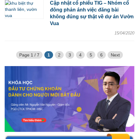
Cập nhật cổ phiếu TIG – Nhóm cổ
đông phản ánh việc đăng bài
không đúng sự thật về dự án Vườn
Vua
15/04/2020
Page 1 / 7
1
2
3
4
5
6
Next