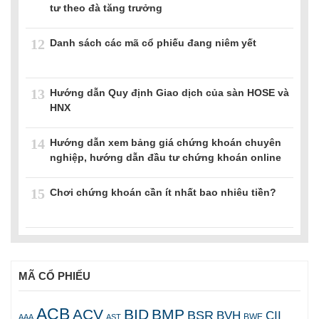
tư theo đà tăng trưởng
12
Danh sách các mã cổ phiếu đang niêm yết
13
Hướng dẫn Quy định Giao dịch của sàn HOSE và
HNX
14
Hướng dẫn xem bảng giá chứng khoán chuyên
nghiệp, hướng dẫn đầu tư chứng khoán online
15
Chơi chứng khoán cần ít nhất bao nhiêu tiền?
MÃ CỔ PHIẾU
ACB
ACV
BID
BMP
BSR
BVH
CII
AAA
AST
BWE