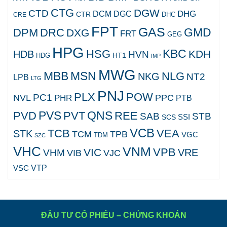
CTG
DGW
CTD
DHG
DCM
DGC
CTR
DHC
CRE
FPT
GAS
GMD
DPM
DRC
DXG
FRT
GEG
HPG
KBC
HSG
KDH
HDB
HVN
HT1
HDG
IMP
MWG
MBB
MSN
NLG
NKG
NT2
LPB
LTG
PNJ
PLX
POW
PC1
NVL
PPC
PHR
PTB
PVS
QNS
PVD
PVT
REE
SAB
STB
SCS
SSI
VCB
TCB
VEA
STK
TCM
TPB
VGC
TDM
SZC
VHC
VNM
VPB
VIC
VRE
VHM
VJC
VIB
VTP
VSC
ĐẦU TƯ CỔ PHIẾU – CHỨNG KHOÁN