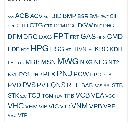
ACB
ACV
BID
BMP
BSR
BVH
CII
AAA
AST
BWE
CTG
DGW
CTD
DHG
DCM
DGC
CTR
DHC
CRE
FPT
GAS
GMD
DPM
DRC
DXG
FRT
GEG
HPG
KBC
HSG
KDH
HDB
HVN
HT1
HDG
IMP
MWG
MBB
MSN
NLG
NKG
NT2
LPB
LTG
PNJ
PLX
POW
PC1
NVL
PPC
PHR
PTB
PVS
QNS
PVD
PVT
REE
SAB
STB
SCS
SSI
VCB
TCB
VEA
STK
TCM
TPB
VGC
TDM
SZC
VHC
VNM
VPB
VIC
VRE
VHM
VJC
VIB
VTP
VSC