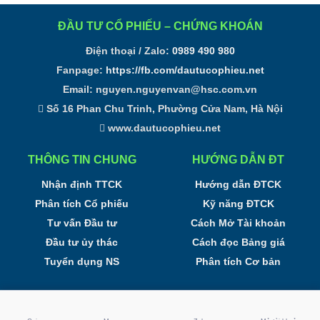
ĐẦU TƯ CỔ PHIẾU – CHỨNG KHOÁN
Điện thoại / Zalo:
0989 490 980
Fanpage:
https://fb.com/dautucophieu.net
Email:
nguyen.nguyenvan@hsc.com.vn
Số 16 Phan Chu Trinh, Phường Cửa Nam, Hà Nội
www.dautucophieu.net
THÔNG TIN CHUNG
HƯỚNG DẪN ĐT
Nhận định TTCK
Hướng dẫn ĐTCK
Phân tích Cổ phiếu
Kỹ năng ĐTCK
Tư vấn Đầu tư
Cách Mở Tài khoản
Đầu tư ủy thác
Cách đọc Bảng giá
Tuyển dụng NS
Phân tích Cơ bản
Đầu tư Cổ phiếu - Phân tích Chứng Khoán Online