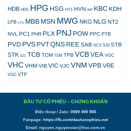
HPG
KBC
HSG
KDH
HDB
HVN
HT1
HDG
IMP
MWG
MBB
MSN
NLG
NKG
NT2
LPB
LTG
PNJ
PLX
POW
PC1
NVL
PPC
PHR
PTB
PVS
QNS
PVD
PVT
REE
SAB
STB
SCS
SSI
VCB
TCB
VEA
STK
TCM
TPB
VGC
TDM
SZC
VHC
VNM
VPB
VIC
VRE
VHM
VJC
VIB
VTP
VSC
ĐẦU TƯ CỔ PHIẾU – CHỨNG KHOÁN
Điện thoại / Zalo:
0989 490 980
Fanpage:
https://fb.com/dautucophieu.net
Email:
nguyen.nguyenvan@hsc.com.vn