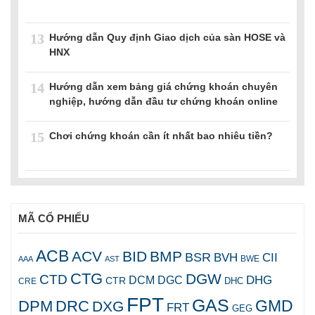
13
Hướng dẫn Quy định Giao dịch của sàn HOSE và
HNX
14
Hướng dẫn xem bảng giá chứng khoán chuyên
nghiệp, hướng dẫn đầu tư chứng khoán online
15
Chơi chứng khoán cần ít nhất bao nhiêu tiền?
MÃ CỔ PHIẾU
ACB
ACV
BID
BMP
BSR
BVH
CII
AAA
AST
BWE
CTG
DGW
CTD
DHG
DCM
DGC
CTR
DHC
CRE
FPT
GAS
GMD
DPM
DRC
DXG
FRT
GEG