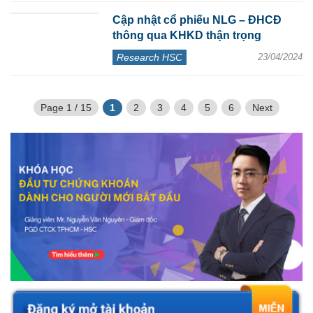
Cập nhật cổ phiếu NLG – ĐHCĐ
thông qua KHKD thận trọng
Research HSC
23/04/2024
Page 1 / 15
1
2
3
4
5
6
Next