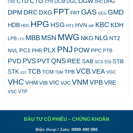
CTG
DGW
CTD
DHG
DCM
DGC
CTR
DHC
CRE
FPT
GAS
GMD
DPM
DRC
DXG
FRT
GEG
HPG
KBC
HSG
KDH
HDB
HVN
HT1
HDG
IMP
MWG
MBB
MSN
NLG
NKG
NT2
LPB
LTG
PNJ
PLX
POW
PC1
NVL
PPC
PHR
PTB
PVS
QNS
PVD
PVT
REE
SAB
STB
SCS
SSI
VCB
TCB
VEA
STK
TCM
TPB
VGC
TDM
SZC
VHC
VNM
VPB
VIC
VRE
VHM
VJC
VIB
VTP
VSC
ĐẦU TƯ CỔ PHIẾU – CHỨNG KHOÁN
Điện thoại / Zalo:
0989 490 980