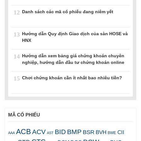
12
Danh sách các mã cổ phiếu đang niêm yết
13
Hướng dẫn Quy định Giao dịch của sàn HOSE và
HNX
14
Hướng dẫn xem bảng giá chứng khoán chuyên
nghiệp, hướng dẫn đầu tư chứng khoán online
15
Chơi chứng khoán cần ít nhất bao nhiêu tiền?
MÃ CỔ PHIẾU
ACB
ACV
BID
BMP
BSR
BVH
CII
AAA
AST
BWE