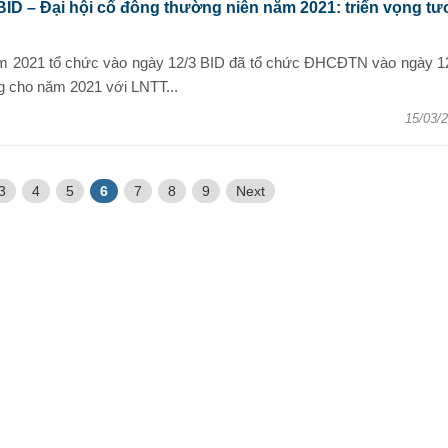
BID – Đại hội cổ đông thường niên năm 2021: triển vọng tư
 2021 tổ chức vào ngày 12/3 BID đã tổ chức ĐHCĐTN vào ngày 12
g cho năm 2021 với LNTT...
15/03/
3
4
5
6
7
8
9
Next