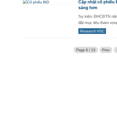
Cập nhật cổ phiếu 
sáng hơn
Sự kiện: ĐHCĐTN năm
đặt mục tiêu tham vọn
Research HSC
Page 6 / 13
Prev