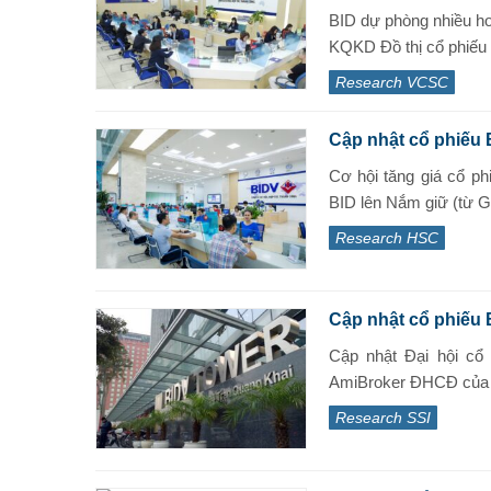
BID dự phòng nhiều hơ
KQKD Đồ thị cổ phiếu B
Research VCSC
Cập nhật cổ phiếu 
Cơ hội tăng giá cổ p
BID lên Nắm giữ (từ Gi
Research HSC
Cập nhật cổ phiếu 
Cập nhật Đại hội cổ 
AmiBroker ĐHCĐ của B
Research SSI