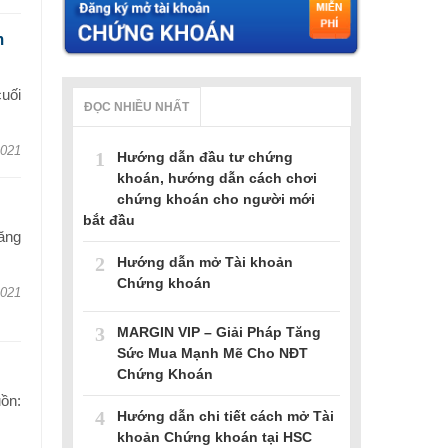
m
uối
ĐỌC NHIỀU NHẤT
2021
1
Hướng dẫn đầu tư chứng
khoán, hướng dẫn cách chơi
chứng khoán cho người mới
bắt đầu
ăng
2
Hướng dẫn mở Tài khoản
Chứng khoán
2021
3
MARGIN VIP – Giải Pháp Tăng
Sức Mua Mạnh Mẽ Cho NĐT
Chứng Khoán
uồn:
4
Hướng dẫn chi tiết cách mở Tài
khoản Chứng khoán tại HSC