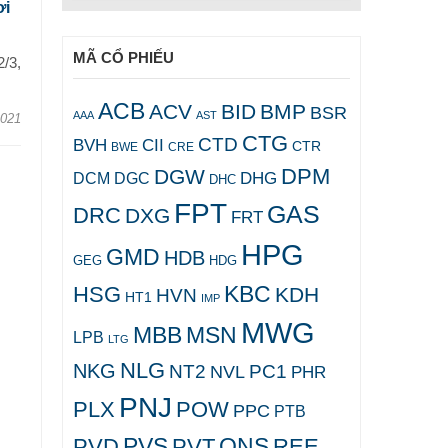
ơi
MÃ CỔ PHIẾU
/3,
ACB
ACV
BID
BMP
BSR
AAA
AST
2021
CTG
CTD
BVH
CII
CTR
CRE
BWE
DPM
DGW
DHG
DCM
DGC
DHC
FPT
GAS
DRC
DXG
FRT
HPG
GMD
HDB
GEG
HDG
KBC
HSG
KDH
HVN
HT1
IMP
MWG
MBB
MSN
LPB
LTG
NLG
NKG
NT2
PC1
NVL
PHR
PNJ
PLX
POW
PPC
PTB
PVS
QNS
PVD
PVT
REE