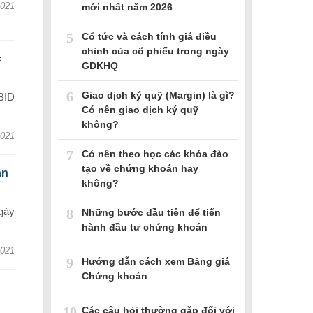
2021
mới nhất năm 2026
5
Cổ tức và cách tính giá điều
chỉnh của cổ phiếu trong ngày
c
GDKHQ
6
Giao dịch ký quỹ (Margin) là gì?
BID
Có nên giao dịch ký quỹ
không?
2021
7
Có nên theo học các khóa đào
tạo về chứng khoán hay
ận
không?
gày
8
Những bước đầu tiên để tiến
hành đầu tư chứng khoán
2021
9
Hướng dẫn cách xem Bảng giá
Chứng khoán
10
Các câu hỏi thường gặp đối với