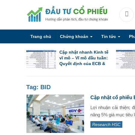
Trang chủ
Chứng khoán
Tin tức
Ph
Cập nhật nhanh Kinh tế
vĩ mô – Vĩ mô đầu tuần:
Quyết định của ECB &
PBoC cùng các chỉ số
PMI sơ bộ
Tag:
BID
Cập nhật cổ phiếu B
Lợi nhuận cải thiện;
nâng 5% giá mục tiêu l
Research HSC