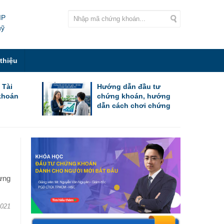
IP
uỹ
 thiệu
 Tài
Hướng dẫn đầu tư
khoán
chứng khoán, hướng
dẫn cách chơi chứng
khoán cho người mới
bắt đầu
ưng
2021