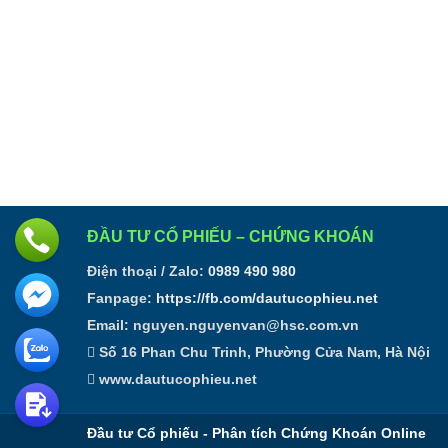
ĐẦU TƯ CỔ PHIẾU – CHỨNG KHOÁN
Điện thoại / Zalo:
0989 490 980
Fanpage:
https://fb.com/dautucophieu.net
Email:
nguyen.nguyenvan@hsc.com.vn
Số 16 Phan Chu Trinh, Phường Cửa Nam, Hà Nội
www.dautucophieu.net
Đầu tư Cổ phiếu - Phân tích Chứng Khoán Online