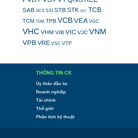
TCB
STK
SAB
STB
SCS
SSI
SZC
VCB
VEA
TCM
TPB
VGC
TDM
VHC
VNM
VIC
VHM
VJC
VIB
VPB
VRE
VTP
VSC
THÔNG TIN CK
Ủy thác đầu tư
Doanh nghiệp
Tài chính
Thế giới
Phân tích kỹ thuật