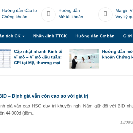
Hướng dẫn Đầu tư
Hướng dẫn
Margin V
Chứng khoán
Mở tài khoản
Vay ký q
ân tích CK
Nhận định TTCK
Hướng dẫn Cơ bản
Giới
Cập nhật nhanh Kinh tế
Hướng dẫn mở
vĩ mô – Vĩ mô đầu tuần:
khoản Chứng 
CPI tại Mỹ, thương mại
Trung Quốc trong tháng
6 & thương mại Việt
Nam trong nửa đầu
tháng 7
ID – Định giá vẫn còn cao so với giá trị
 định giá vẫn cao HSC duy trì khuyến nghị Nắm giữ đối với BID nh
ên 44.000đ (tiềm...
13/09/