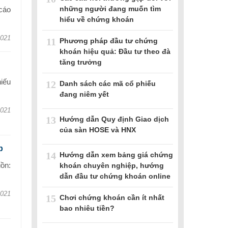
những người đang muốn tìm
cáo
hiểu về chứng khoán
2021
11
Phương pháp đầu tư chứng
khoán hiệu quả: Đầu tư theo đà
tăng trưởng
iếu
12
Danh sách các mã cổ phiếu
đang niêm yết
2021
13
Hướng dẫn Quy định Giao dịch
của sàn HOSE và HNX
p
14
Hướng dẫn xem bảng giá chứng
ồn:
khoán chuyên nghiệp, hướng
dẫn đầu tư chứng khoán online
2021
15
Chơi chứng khoán cần ít nhất
bao nhiêu tiền?