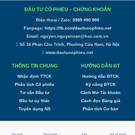
ĐẦU TƯ CỔ PHIẾU – CHỨNG KHOÁN
Điện thoại / Zalo:
0989 490 980
Fanpage:
https://fb.com/dautucophieu.net
Email:
nguyen.nguyenvan@hsc.com.vn
Số 16 Phan Chu Trinh, Phường Cửa Nam, Hà Nội
www.dautucophieu.net
THÔNG TIN CHUNG
HƯỚNG DẪN ĐT
Nhận định TTCK
Hướng dẫn ĐTCK
Phân tích Cổ phiếu
Kỹ năng ĐTCK
Tư vấn Đầu tư
Cách Mở Tài khoản
Đầu tư ủy thác
Cách đọc Bảng giá
Tuyển dụng NS
Phân tích Cơ bản
Đầu tư Cổ phiếu - Phân tích Chứng Khoán Online
Gọi ngay
Messenger
Zalo
Mở tài khoản