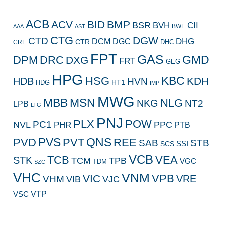
ACB
ACV
BID
BMP
BSR
BVH
CII
AAA
AST
BWE
CTG
DGW
CTD
DHG
DCM
DGC
CTR
DHC
CRE
FPT
GAS
GMD
DPM
DRC
DXG
FRT
GEG
HPG
KBC
HSG
KDH
HDB
HVN
HT1
HDG
IMP
MWG
MBB
MSN
NLG
NKG
NT2
LPB
LTG
PNJ
PLX
POW
PC1
NVL
PPC
PHR
PTB
PVS
QNS
PVD
PVT
REE
SAB
STB
SCS
SSI
VCB
TCB
VEA
STK
TCM
TPB
VGC
TDM
SZC
VHC
VNM
VPB
VIC
VRE
VHM
VJC
VIB
VTP
VSC