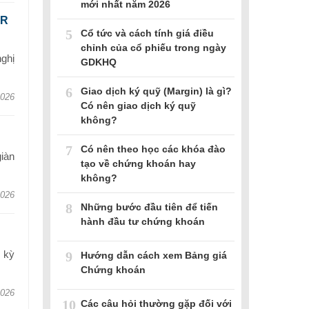
mới nhất năm 2026
GR
5
Cổ tức và cách tính giá điều
chỉnh của cổ phiếu trong ngày
ghị
GDKHQ
6
Giao dịch ký quỹ (Margin) là gì?
2026
Có nên giao dịch ký quỹ
không?
7
Có nên theo học các khóa đào
iàn
tạo về chứng khoán hay
không?
2026
8
Những bước đầu tiên để tiến
hành đầu tư chứng khoán
 kỳ
9
Hướng dẫn cách xem Bảng giá
Chứng khoán
2026
10
Các câu hỏi thường gặp đối với