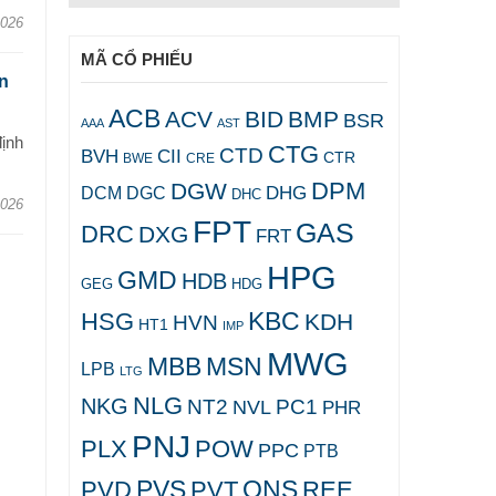
2026
MÃ CỔ PHIẾU
n
ACB
ACV
BID
BMP
BSR
AAA
AST
ịnh
CTG
CTD
BVH
CII
CTR
CRE
BWE
DPM
DGW
DHG
DCM
DGC
DHC
2026
FPT
GAS
DRC
DXG
FRT
HPG
GMD
HDB
GEG
HDG
KBC
HSG
KDH
HVN
HT1
IMP
MWG
MBB
MSN
LPB
LTG
NLG
NKG
NT2
PC1
NVL
PHR
PNJ
PLX
POW
PPC
PTB
PVS
QNS
PVD
PVT
REE