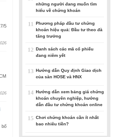
những người đang muốn tìm
hiểu về chứng khoán
11
Phương pháp đầu tư chứng
7/5
khoán hiệu quả: Đầu tư theo đà
tăng trưởng
2026
12
Danh sách các mã cổ phiếu
đang niêm yết
13
Hướng dẫn Quy định Giao dịch
HCM
của sàn HOSE và HNX
14
Hướng dẫn xem bảng giá chứng
2026
khoán chuyên nghiệp, hướng
dẫn đầu tư chứng khoán online
i
15
Chơi chứng khoán cần ít nhất
bao nhiêu tiền?
 bố