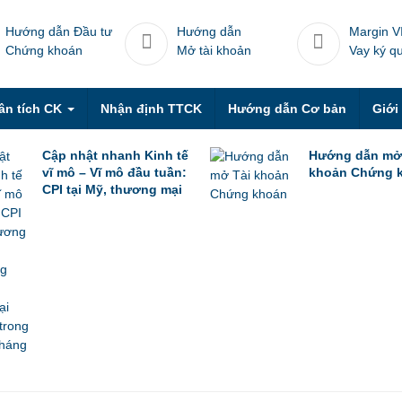
Hướng dẫn Đầu tư
Hướng dẫn
Margin V
Chứng khoán
Mở tài khoản
Vay ký q
ân tích CK
Nhận định TTCK
Hướng dẫn Cơ bản
Giới
Cập nhật nhanh Kinh tế
Hướng dẫn mở
vĩ mô – Vĩ mô đầu tuần:
khoản Chứng 
CPI tại Mỹ, thương mại
Trung Quốc trong tháng
6 & thương mại Việt
Nam trong nửa đầu
tháng 7