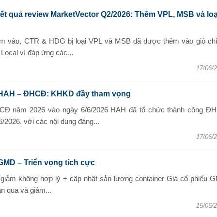
Kết quả review MarketVector Q2/2026: Thêm VPL, MSB và loạ
 vào, CTR & HDG bị loại VPL và MSB đã được thêm vào giỏ chỉ
Local vì đáp ứng các...
17/06/
 HAH – ĐHCĐ: KHKD đầy tham vọng
HCĐ năm 2026 vào ngày 6/6/2026 HAH đã tổ chức thành công Đ
/2026, với các nội dung đáng...
17/06/
GMD – Triển vọng tích cực
u giảm không hợp lý + cập nhật sản lượng container Giá cổ phiếu 
n qua và giảm...
15/06/