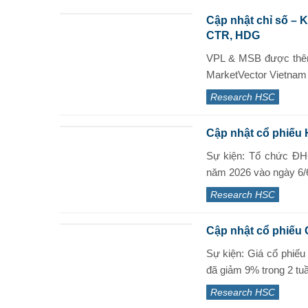
Cập nhật chỉ số – 
CTR, HDG
VPL & MSB được thêm
MarketVector Vietnam 
Research HSC
Cập nhật cổ phiếu
Sự kiện: Tổ chức Đ
năm 2026 vào ngày 6/6
Research HSC
Cập nhật cổ phiếu 
Sự kiện: Giá cổ phiế
đã giảm 9% trong 2 tuầ
Research HSC