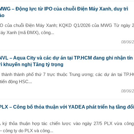
MWG – Động lực từ IPO của chuỗi Điện Máy Xanh, duy trì
ào
ề IPO của chuỗi Điện Máy Xanh; KQKD Q1/2026 của MWG Từ ngày 2
 Máy Xanh (mã ĐMX), công...
08/06/
NVL – Aqua City và các dự án tại TP.HCM đang ghi nhận tín
trì khuyến nghị Tăng tỷ trọng
ở thành thành phố thứ 7 trực thuộc Trung ương; các dự án tại TP.
tiến động HSC...
08/06/
PLX – Công bố thỏa thuận với YADEA phát triển hạ tầng đổ
ký thỏa thuận hợp tác chiến lược vào ngày 27/5 PLX vừa công
– công ty do PLX và công...