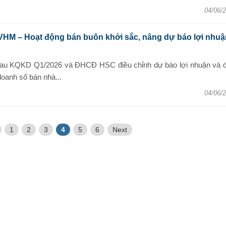
04/06/
VHM – Hoạt động bán buôn khởi sắc, nâng dự báo lợi nhuậ
 sau KQKD Q1/2026 và ĐHCĐ HSC điều chỉnh dự báo lợi nhuận và đ
doanh số bán nhà...
04/06/
1
2
3
4
5
6
Next