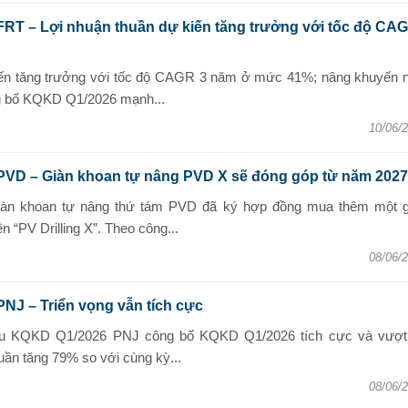
FRT – Lợi nhuận thuần dự kiến tăng trưởng với tốc độ CA
iến tăng trưởng với tốc độ CAGR 3 năm ở mức 41%; nâng khuyến n
 bố KQKD Q1/2026 mạnh...
10/06/
 PVD – Giàn khoan tự nâng PVD X sẽ đóng góp từ năm 2027
iàn khoan tự nâng thứ tám PVD đã ký hợp đồng mua thêm một g
 “PV Drilling X”. Theo công...
08/06/
PNJ – Triển vọng vẫn tích cực
sau KQKD Q1/2026 PNJ công bố KQKD Q1/2026 tích cực và vượt
uần tăng 79% so với cùng kỳ...
08/06/