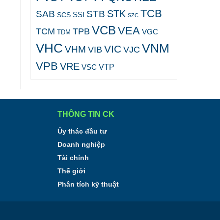
TCB
STK
SAB
STB
SCS
SSI
SZC
VCB
VEA
TCM
TPB
VGC
TDM
VHC
VNM
VIC
VHM
VJC
VIB
VPB
VRE
VTP
VSC
THÔNG TIN CK
Ủy thác đầu tư
Doanh nghiệp
Tài chính
Thế giới
Phân tích kỹ thuật