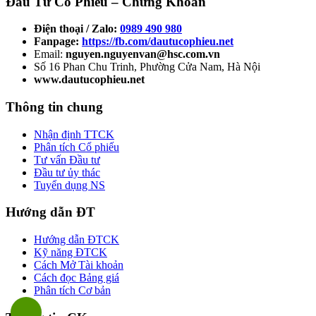
Đầu Tư Cổ Phiếu – Chứng Khoán
Điện thoại / Zalo:
0989 490 980
Fanpage:
https://fb.com/dautucophieu.net
Email:
nguyen.nguyenvan@hsc.com.vn
Số 16 Phan Chu Trinh, Phường Cửa Nam, Hà Nội
www.dautucophieu.net
Thông tin chung
Nhận định TTCK
Phân tích Cổ phiếu
Tư vấn Đầu tư
Đầu tư ủy thác
Tuyển dụng NS
Hướng dẫn ĐT
Hướng dẫn ĐTCK
Kỹ năng ĐTCK
Cách Mở Tài khoản
Cách đọc Bảng giá
Phân tích Cơ bản