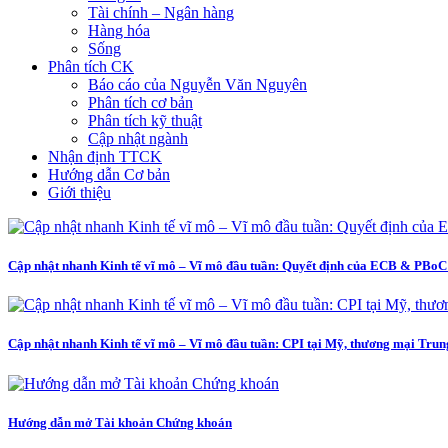
Tài chính – Ngân hàng
Hàng hóa
Sống
Phân tích CK
Báo cáo của Nguyễn Văn Nguyên
Phân tích cơ bản
Phân tích kỹ thuật
Cập nhật ngành
Nhận định TTCK
Hướng dẫn Cơ bản
Giới thiệu
Cập nhật nhanh Kinh tế vĩ mô – Vĩ mô đầu tuần: Quyết định của ECB & PBoC 
Cập nhật nhanh Kinh tế vĩ mô – Vĩ mô đầu tuần: CPI tại Mỹ, thương mại Tru
Hướng dẫn mở Tài khoản Chứng khoán