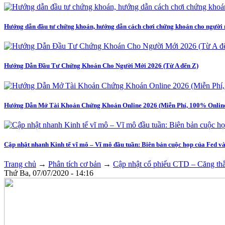
Hướng dẫn đầu tư chứng khoán, hướng dẫn cách chơi chứng khoán cho người 
Hướng Dẫn Đầu Tư Chứng Khoán Cho Người Mới 2026 (Từ A đến Z)
Hướng Dẫn Mở Tài Khoản Chứng Khoán Online 2026 (Miễn Phí, 100% Online,
Cập nhật nhanh Kinh tế vĩ mô – Vĩ mô đầu tuần: Biên bản cuộc họp của Fed v
Trang chủ
→
Phân tích cơ bản
→
Cập nhật cổ phiếu CTD – Căng th
Thứ Ba, 07/07/2020 - 14:16