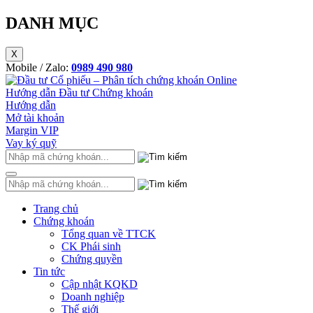
DANH MỤC
X
Mobile / Zalo:
0989 490 980
Hướng dẫn Đầu tư Chứng khoán
Hướng dẫn
Mở tài khoản
Margin VIP
Vay ký quỹ
Trang chủ
Chứng khoán
Tổng quan về TTCK
CK Phái sinh
Chứng quyền
Tin tức
Cập nhật KQKD
Doanh nghiệp
Thế giới