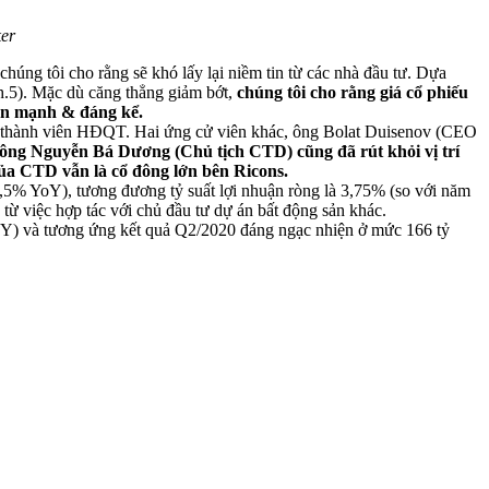
ker
 chúng tôi
cho
rằng sẽ khó lấy lại niềm tin từ các nhà đầu tư. Dựa
nh.5). Mặc dù căng thẳng giảm bớt,
chúng tôi
cho
rằng giá cổ phiếu
iện mạnh & đáng kể.
thành viên HĐQT. Hai ứng cử viên khác, ông Bolat Duisenov (CEO
ô
ng Nguyễn Bá Dương (Chủ tịch CTD) cũng đã
rút khỏi vị trí
ủa CTD vẫn là cổ đông lớn
bên
Ricons.
5,5% YoY),
tương đương tỷ
suất lợi nhuận ròng là 3,75% (so với
năm
g từ
việc hợp tác với chủ đầu tư
dự án bất động sản khác.
oY)
và tương ứng kết quả Q2/20
20
đáng ngạc nhiện ở mức
166 tỷ