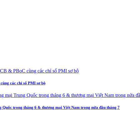
cùng các chỉ số PMI sơ bộ
ng Quốc trong tháng 6 & thương mại Việt Nam trong nửa đầu tháng 7