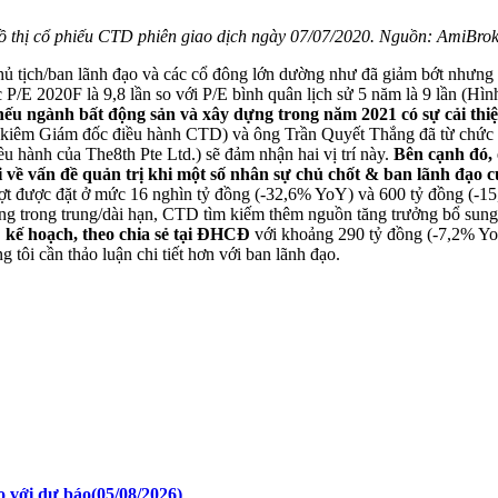
 thị cổ phiếu CTD phiên giao dịch ngày 07/07/2020. Nguồn: AmiBro
ủ tịch/
ban lãnh đạo
và các cổ đông lớn dường như đã giảm bớt nhưng
c
P/E
2020F
là 9,8 lần so với P/E
bình quân lịch sử 5 năm
là 9 lần (Hì
nếu
ngành
bất động sản và xây dựng trong
năm 20
21
có sự cải th
iêm Giám đốc điều hành CTD) và ông Trần Quyết Thắng đã từ chức 
ều hành
của The8th Pte Ltd.) sẽ đảm nhận
hai vị trí này
.
Bên cạnh đó,
i
về vấn đề quản trị khi một số
nhân sự
chủ chốt & ban lãnh đạo
c
ợt được đặt ở mức 16
nghìn tỷ đồng
(-32,6% YoY) và 600 tỷ đồng (-1
ằng trong trung/dài hạn, CTD tìm kiếm
thêm nguồn
tăng trưởng bổ sun
%
kế hoạch
,
theo chia sẻ tại ĐHCĐ
với khoảng 2
9
0 tỷ đồng (-7,2% Y
úng
tôi
cần thảo luận chi tiết
hơn
với
ban lãnh đạo
.
o với dự báo
(05/08/2026)