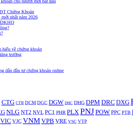
khoán cho người mới bắt đầu
NĐT Chứng Khoán
C mới nhất năm 2026
y GDKHQ
hông?
g?
m hiểu về chứng khoán
tăng trưởng
g dẫn đầu tư chứng khoán online
DPM
DRC
CTG
DXG
DGW
D
DHG
DCM
DGC
CTR
DHC
PNJ
NLG
PLX
POW
KG
NT2
PC1
NVL
PPC
PHR
PTB
VNM
VPB
VIC
VRE
VJC
VSC
VTP