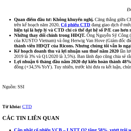
Đồ
Quan điểm đầu tư: Không
khuyến nghị
.
Căng thẳng giữa Ch
trên
kế hoạch năm 2020
,
Cổ phiếu CTD
đang
giao dịch
ở mứ
hiện tại là
hợp lý
và CTD chỉ có thể
đạt hệ số
P/E
cao
hơn 
Những thay đổi
chính
trong HĐQT.
Ông Nguyễn Sỹ Công (k
của KUSTO Vietnam) và ông Herwig Van Hove (
Giám đốc đi
thành viên
HĐQT
của
Ricons. Nhưng chúng tôi vẫn lo ngạ
Kế hoạch doanh thu và lợi nhuận sau thuế năm 2020
lần lư
201
9 là 3% và
Q1/20
20 là 3,5%). Ban
lãnh đạo
cũng chia sẻ r
Lợi nhuận 6 tháng đầu năm 2020 dự kiến hoàn thành
48
đồng (+34,5% YoY). Tuy nhiên, trước khi đưa ra kết luận, ch
Nguồn: SSI
Từ khóa:
CTD
CÁC TIN LIÊN QUAN
Cập nhật cổ phiếu VCB – LNTT Q2 tăng 58%, vượt trội s