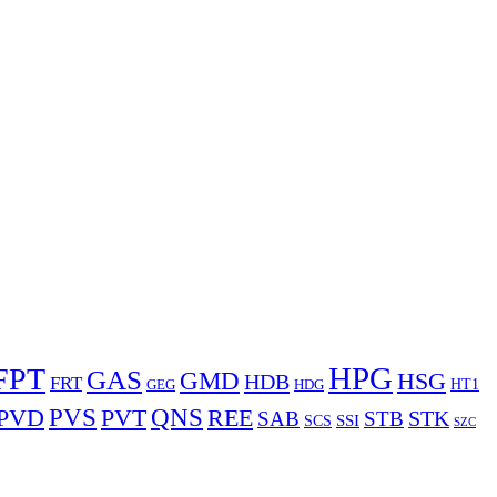
HPG
FPT
GAS
GMD
HSG
HDB
FRT
HDG
HT1
GEG
PVS
PVD
QNS
REE
PVT
STK
SAB
STB
SCS
SSI
SZC