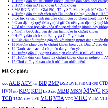
1
Hướng dẫn đầu tư chứng khoán, hướng dẫn cách chơi chứng 
2
Hướng dẫn mở Tài khoản Chứng khoán
3
MARGIN VIP – Giải Pháp Tăng Sức Mua Mạnh Mẽ Cho 
4
Hướng dẫn chi tiết cách mở Tài khoản Chứng khoán tại HS
5
Cổ tức và cách tính giá điều chỉnh của cổ phiếu trong ngà
6
Giao dịch ký quỹ (Margin) là gì? Có nên giao dịch ký quỹ k
7
Có nên theo học các khóa đào tạo về chứng khoán hay khôn
8
Những bước đầu tiên để tiến hành đầu tư chứng khoán
9
Hướng dẫn cách xem Bảng giá Chứng khoán
10
Các câu hỏi thường gặp đối với những người đang muốn tì
11
Phương pháp đầu tư chứng khoán hiệu quả: Đầu tư theo đà 
12
Danh sách các mã cổ phiếu đang niêm yết
13
Hướng dẫn Quy định Giao dịch của sàn HOSE và HNX
14
Hướng dẫn xem bảng giá chứng khoán chuyên nghiệp, hướn
15
Chơi chứng khoán cần ít nhất bao nhiêu tiền?
Mã Cổ phiếu
ACB
BMP
ACV
BID
CT
BSR
BVH
CII
AAA
BWE
CRE
AST
MWG
KBC
MBB
MSN
KDH
N
HVN
LPB
LTG
IMP
VHC
VCB
TCB
VEA
VHM
TCM
TPB
VIB
VGC
TDM