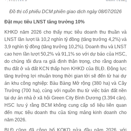
Đồ thị cổ phiếu DCM phiên giao dịch ngày 08/07/2026
Đặt mục tiêu LNST tăng trưởng 10%
KHKD năm 2026 cho thấy mục tiêu doanh thu thuần và
LNST lần lượt là 10,2 nghìn tỷ đồng (tăng trưởng 4,2%) và
3,9 nghìn tỷ đồng (tăng trưởng 10,2%). Doanh thu và LNST
cao hơn lần lượt 50,2% và 91,1% so với dự báo của HSC,
do chúng tôi đưa ra giả định thận trọng, cho rằng doanh
thu đất ở và đất KCN thấp hơn KHKD của BLĐ. Động lực
tăng trưởng lợi nhuận trong thời gian tới sẽ đến từ hai dự
án khu công nghiệp: Bàu Bàng Mở rộng (380 ha) và Cây
Trường (700 ha), cùng với nguồn thu từ việc bán đất nền
tại dự án nhà ở xã hội Green City Bình Dương (3.394 căn).
HSC lưu ý rằng BCM không cung cấp số liệu liên quan
đến mục tiêu doanh thu của từng mảng kinh doanh cho
năm 2026.
BLĐ cũng đã công bố KQKD nửa đầu năm 2026, với