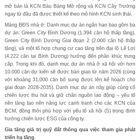
mở bán là KCN Bàu Bàng Mở rộng và KCN Cây Trường
ngay từ đầu đã được thiết kế theo mô hình KCN sinh thái.
Mảng BĐS nhà ở: Danh mục dự án ngắn hạn bao gồm ba
dự án: Green City Bình Dương (1.394 căn hộ thấp tầng),
Green City Bình Dương Giai đoạn 2 (2.000 căn hộ thấp
tầng), và một tổ hợp chung cư cao tầng trên đại lộ Lê Lợi
(4.222 căn tại Bình Dương) hướng đến phân khúc trung
cấp. Trong khi đó, danh mục dự án nhà ở xã hội với hơn
10.000 căn dự kiến sẽ được bàn giao từ năm 2026 (cùng
với khoảng 31.000 căn bổ sung được lên kế hoạch cho
giai đoạn 2028-2035). Danh mục dự án này giúp củng cố
chiến lược thu hút và giữ chân nguồn lao động – yếu tố
nền tảng tạo nên năng lực cạnh tranh cho các KCN của
BCM, đồng thời phù hợp với yếu tố xã hội (S) trong định
hướng chiến lược ESG của công ty.
Gia tăng giá trị quỹ đất thông qua việc tham gia phát
triển hạ tầng