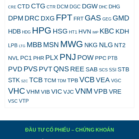
CTG
DGW
CTD
DHG
DCM
DGC
CTR
DHC
CRE
FPT
GAS
GMD
DPM
DRC
DXG
FRT
GEG
HPG
KBC
HSG
KDH
HDB
HVN
HT1
HDG
IMP
MWG
MBB
MSN
NLG
NKG
NT2
LPB
LTG
PNJ
PLX
POW
PC1
NVL
PPC
PHR
PTB
PVS
QNS
PVD
PVT
REE
SAB
STB
SCS
SSI
VCB
TCB
VEA
STK
TCM
TPB
VGC
TDM
SZC
VHC
VNM
VPB
VIC
VRE
VHM
VJC
VIB
VTP
VSC
ĐẦU TƯ CỔ PHIẾU – CHỨNG KHOÁN