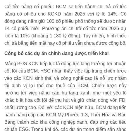
Cổ tức bằng cổ phiếu: BCM sẽ tiến hành chi trả cổ tức
bằng cổ phiếu cho KQKD năm 2025 với tỷ lệ 14%. Cổ
đông đang nắm giữ 100 cổ phiếu phổ thông sẽ được nhận
14 cổ phiếu mới. Phương án chi trả cổ tức năm 2026 dự
kiến là 10% (khoảng 1.180 tỷ đồng). Tuy nhiên, hình thức
chi trả bằng tiền mặt hay cổ phiếu vẫn chưa được công bố.
Công bố các dự án chính đang được triển khai
Mảng BĐS KCN tiếp tục là động lực tăng trưởng lợi nhuận
cốt lõi của BCM. HSC nhận thấy việc tập trung chiến lược
vào các KCN sinh thái và công nghệ cao là nỗ lực nhằm
tái định vị lợi thế cho thuê của BCM. Chiến lược này
hướng tới việc nâng cấp hạ tầng xanh như một yếu tố
khác biệt hóa cốt lõi để thu hút và giữ chân dòng vốn FDI
chất lượng cao. Đối với các KCN hiện hữu, BCM đang tiến
hành nâng cấp các KCN Mỹ Phước 1-3, Thới Hòa và Bàu
Bàng thành các khu công nghiệp xanh, đáp ứng các tiêu
chuẩn ESG. Trong khi đó, các dự án trọng điểm sẵn sàng