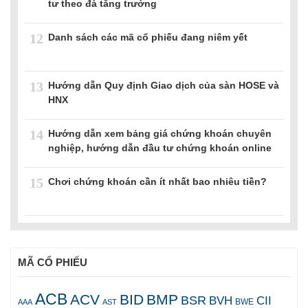
tư theo đà tăng trưởng
12
Danh sách các mã cổ phiếu đang niêm yết
13
Hướng dẫn Quy định Giao dịch của sàn HOSE và
HNX
14
Hướng dẫn xem bảng giá chứng khoán chuyên
nghiệp, hướng dẫn đầu tư chứng khoán online
15
Chơi chứng khoán cần ít nhất bao nhiêu tiền?
MÃ CỔ PHIẾU
ACB
ACV
BID
BMP
BSR
BVH
CII
AAA
AST
BWE