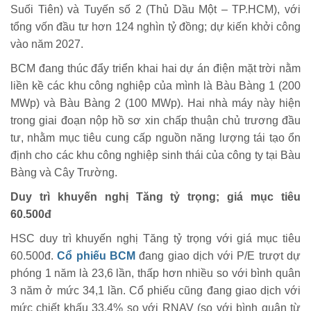
Suối Tiên) và Tuyến số 2 (Thủ Dầu Một – TP.HCM), với
tổng vốn đầu tư hơn 124 nghìn tỷ đồng; dự kiến khởi công
vào năm 2027.
BCM đang thúc đẩy triển khai hai dự án điện mặt trời nằm
liền kề các khu công nghiệp của mình là Bàu Bàng 1 (200
MWp) và Bàu Bàng 2 (100 MWp). Hai nhà máy này hiện
trong giai đoạn nộp hồ sơ xin chấp thuận chủ trương đầu
tư, nhằm mục tiêu cung cấp nguồn năng lượng tái tạo ổn
định cho các khu công nghiệp sinh thái của công ty tại Bàu
Bàng và Cây Trường.
Duy trì khuyến nghị Tăng tỷ trọng; giá mục tiêu
60.500đ
HSC duy trì khuyến nghị Tăng tỷ trọng với giá mục tiêu
60.500đ.
Cổ phiếu BCM
đang giao dịch với P/E trượt dự
phóng 1 năm là 23,6 lần, thấp hơn nhiều so với bình quân
3 năm ở mức 34,1 lần. Cổ phiếu cũng đang giao dịch với
mức chiết khấu 33,4% so với RNAV (so với bình quân từ