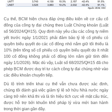
Cụ thể, BCM hiện chưa đáp ứng điều kiện về cơ cấu cổ
đông của công ty đại chúng theo Luật Chứng khoán (Luật
số 56/2024/QH15). Quy định này yêu cầu các công ty niêm
yết trước ngày 1/1/2021 phải đảm bảo tỷ lệ cổ phiếu có
quyền biểu quyết do các cổ đông nhỏ nắm giữ tối thiểu là
10% (trên tổng số cổ phiếu có quyền biểu quyết do ít nhất
100 cổ đông không phải cổ đông lớn nắm giữ tính đến
ngày 1/1/2026). Mặc dù vậy, Luật số 68/2025/QH15 đã cho
phép BCM được duy trì tư cách công ty đại chúng nhờ vào
các điều khoản chuyển tiếp.
Dù lộ trình triển khai cụ thể vẫn chưa được xác định,
chúng tôi đánh giá việc giảm tỷ lệ sở hữu Nhà nước ngày
càng trở nên khả thi và là tín hiệu tích cực về mặt cấu trúc,
được hỗ trợ bởi khuôn khổ pháp lý vừa mới ban hành
trong thời gian gần đây.