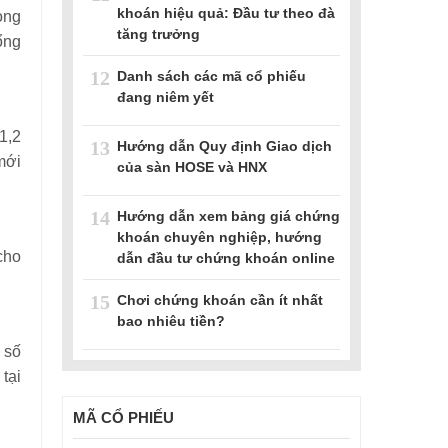
khoán hiệu quả: Đầu tư theo đà
ong
tăng trưởng
ổng
12
Danh sách các mã cổ phiếu
đang niêm yết
1,2
13
Hướng dẫn Quy định Giao dịch
mới
của sàn HOSE và HNX
14
Hướng dẫn xem bảng giá chứng
khoán chuyên nghiệp, hướng
cho
dẫn đầu tư chứng khoán online
15
Chơi chứng khoán cần ít nhất
bao nhiêu tiền?
 số
tại
MÃ CỔ PHIẾU