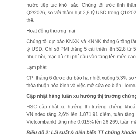
nước tiếp tục khởi sắc. Chúng tôi ước tính th
Q2/2026, so với thâm hụt 3,8 tỷ USD trong Q1/2026
thể.
Hoạt động thương mại
Chúng tôi dự báo KNXK và KNNK tháng 6 tăng lần
tỷ USD. Chỉ số PMI tháng 5 cải thiện lên 52,8 từ 
phục hồi, mặc dù chi phí đầu vào tăng lên mức cao
Lạm phát
CPI tháng 6 được dự báo hạ nhiệt xuống 5,3% so v
thỏa thuận hòa bình và việc mở cửa eo biển Hormu
Cập nhật hàng tuần xu hướng thị trường chứng
HSC cập nhật xu hướng thị trường chứng khoán 
VNIndex tăng 2,6% lên 1.871,91 điểm, tuần tăng đ
Vietcombank) tăng nhẹ 0,015% lên 26.269, tuần mất
Biểu đồ 2: Lãi suất & diễn biến TT chứng khoá