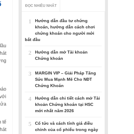
ố
ĐỌC NHIỀU NHẤT
1
Hướng dẫn đầu tư chứng
khoán, hướng dẫn cách chơi
chứng khoán cho người mới
bắt đầu
dầu
2
Hướng dẫn mở Tài khoản
hát
Chứng khoán
ờng
3
MARGIN VIP – Giải Pháp Tăng
Sức Mua Mạnh Mẽ Cho NĐT
Chứng Khoán
báo
với
4
Hướng dẫn chi tiết cách mở Tài
cửa
khoản Chứng khoán tại HSC
mới nhất năm 2026
 tế
5
Cổ tức và cách tính giá điều
hát
chỉnh của cổ phiếu trong ngày