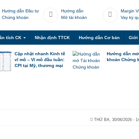
Hướng dẫn Đầu tư
Hướng dẫn
Margin V
Chứng khoán
Mở tài khoản
Vay ký q
ân tích CK
Nhận định TTCK
Hướng dẫn Cơ bản
Giới
Cập nhật nhanh Kinh tế
Hướng dẫn mở
vĩ mô – Vĩ mô đầu tuần:
khoản Chứng 
CPI tại Mỹ, thương mại
Trung Quốc trong tháng
6 & thương mại Việt
Nam trong nửa đầu
tháng 7
THỨ BA, 30/06/2026 - 1