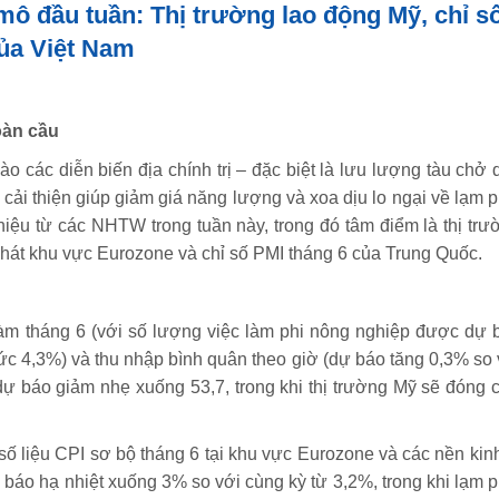
mô đầu tuần: Thị trường lao động Mỹ, chỉ s
ủa Việt Nam
toàn cầu
o các diễn biến địa chính trị – đặc biệt là lưu lượng tàu chở 
cải thiện giúp giảm giá năng lượng và xoa dịu lo ngại về lạm p
 hiệu từ các NHTW trong tuần này, trong đó tâm điểm là thị trư
phát khu vực Eurozone và chỉ số PMI tháng 6 của Trung Quốc.
 làm tháng 6 (với số lượng việc làm phi nông nghiệp được dự 
 mức 4,3%) và thu nhập bình quân theo giờ (dự báo tăng 0,3% so 
dự báo giảm nhẹ xuống 53,7, trong khi thị trường Mỹ sẽ đóng 
số liệu CPI sơ bộ tháng 6 tại khu vực Eurozone và các nền kinh
báo hạ nhiệt xuống 3% so với cùng kỳ từ 3,2%, trong khi lạm p