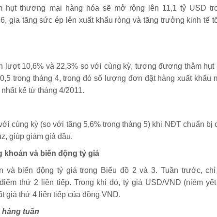
âm hụt thương mại hàng hóa sẽ mở rộng lên 11,1 tỷ USD tr
, gia tăng sức ép lên xuất khẩu ròng và tăng trưởng kinh tế t
 lượt 10,6% và 22,3% so với cùng kỳ, tương đương thâm hụt 
50,5 trong tháng 4, trong đó số lượng đơn đặt hàng xuất khẩu 
 nhất kể từ tháng 4/2011.
ới cùng kỳ (so với tăng 5,6% trong tháng 5) khi NĐT chuẩn bị 
z, giúp giảm giá dầu.
 khoán và biến động tỷ giá
và biến động tỷ giá trong Biểu đồ 2 và 3. Tuần trước, chỉ
iểm thứ 2 liên tiếp. Trong khi đó, tỷ giá USD/VND (niêm yết 
 giá thứ 4 liên tiếp của đồng VND.
n hàng tuần