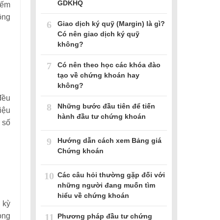
GDKHQ
iếm
ông
6
Giao dịch ký quỹ (Margin) là gì?
Có nên giao dịch ký quỹ
không?
7
Có nên theo học các khóa đào
tạo về chứng khoán hay
không?
đều
8
Những bước đầu tiên để tiến
iệu
hành đầu tư chứng khoán
 số
9
Hướng dẫn cách xem Bảng giá
Chứng khoán
10
Các câu hỏi thường gặp đối với
những người đang muốn tìm
hiểu về chứng khoán
 kỳ
11
ong
Phương pháp đầu tư chứng