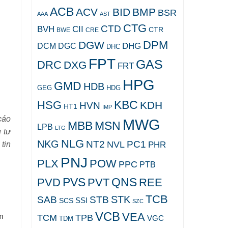
ACB
ACV
BID
BMP
BSR
AAA
AST
CTG
CTD
BVH
CII
CTR
CRE
BWE
DPM
DGW
DHG
DCM
DGC
DHC
FPT
GAS
DRC
DXG
FRT
HPG
GMD
HDB
GEG
HDG
KBC
HSG
KDH
HVN
HT1
IMP
cáo
MWG
MBB
MSN
LPB
LTG
u tư
NLG
NKG
NT2
PC1
NVL
PHR
 tin
PNJ
PLX
POW
PPC
PTB
PVS
QNS
PVD
PVT
REE
TCB
STK
SAB
STB
SCS
SSI
SZC
VCB
VEA
am
TCM
TPB
VGC
TDM