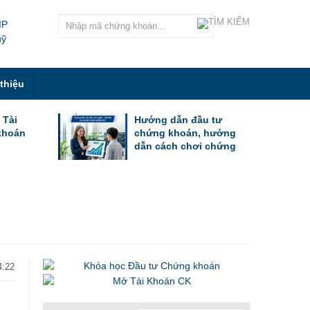
IP
uỹ
 thiệu
 Tài
Hướng dẫn đầu tư
khoán
chứng khoán, hướng
dẫn cách chơi chứng
khoán cho người mới
bắt đầu
4:22