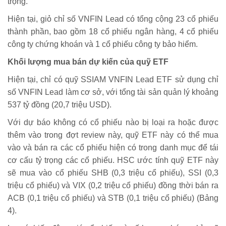
trọng.
Hiện tại, giỏ chỉ số VNFIN Lead có tổng cộng 23 cổ phiếu
thành phần, bao gồm 18 cổ phiếu ngân hàng, 4 cổ phiếu
công ty chứng khoán và 1 cổ phiếu công ty bảo hiểm.
Khối lượng mua bán dự kiến của quỹ ETF
Hiện tại, chỉ có quỹ SSIAM VNFIN Lead ETF sử dụng chỉ
số VNFIN Lead làm cơ sở, với tổng tài sản quản lý khoảng
537 tỷ đồng (20,7 triệu USD).
Với dự báo không có cổ phiếu nào bị loại ra hoặc được
thêm vào trong đợt review này, quỹ ETF này có thể mua
vào và bán ra các cổ phiếu hiện có trong danh mục để tái
cơ cấu tỷ trọng các cổ phiếu. HSC ước tính quỹ ETF này
sẽ mua vào cổ phiếu SHB (0,3 triệu cổ phiếu), SSI (0,3
triệu cổ phiếu) và VIX (0,2 triệu cổ phiếu) đồng thời bán ra
ACB (0,1 triệu cổ phiếu) và STB (0,1 triệu cổ phiếu) (Bảng
4).