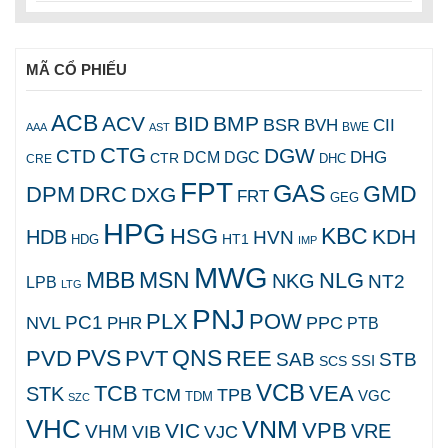
MÃ CỔ PHIẾU
ACB
ACV
BID
BMP
BSR
BVH
CII
AAA
AST
BWE
CTG
DGW
CTD
DHG
DCM
DGC
CTR
DHC
CRE
FPT
GAS
GMD
DPM
DRC
DXG
FRT
GEG
HPG
KBC
HSG
KDH
HDB
HVN
HT1
HDG
IMP
MWG
MBB
MSN
NLG
NKG
NT2
LPB
LTG
PNJ
PLX
POW
PC1
NVL
PPC
PHR
PTB
PVS
QNS
PVD
PVT
REE
SAB
STB
SCS
SSI
VCB
TCB
VEA
STK
TCM
TPB
VGC
TDM
SZC
VHC
VNM
VPB
VIC
VRE
VHM
VJC
VIB