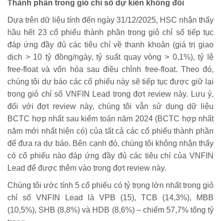
Thành phần trong giỏ chỉ số dự kiến không đổi
Dựa trên dữ liệu tính đến ngày 31/12/2025, HSC nhận thấy
hầu hết 23 cổ phiếu thành phần trong giỏ chỉ số tiếp tục
đáp ứng đầy đủ các tiêu chí về thanh khoản (giá trị giao
dịch > 10 tỷ đồng/ngày, tỷ suất quay vòng > 0,1%), tỷ lệ
free-float và vốn hóa sau điều chỉnh free-float. Theo đó,
chúng tôi dự báo các cổ phiếu này sẽ tiếp tục được giữ lại
trong giỏ chỉ số VNFIN Lead trong đợt review này. Lưu ý,
đối với đợt review này, chúng tôi vẫn sử dụng dữ liệu
BCTC hợp nhất sau kiểm toán năm 2024 (BCTC hợp nhất
năm mới nhất hiện có) của tất cả các cổ phiếu thành phần
để đưa ra dự báo. Bên cạnh đó, chúng tôi không nhận thấy
có cổ phiếu nào đáp ứng đầy đủ các tiêu chí của VNFIN
Lead để được thêm vào trong đợt review này.
Chúng tôi ước tính 5 cổ phiếu có tỷ trọng lớn nhất trong giỏ
chỉ số VNFIN Lead là VPB (15), TCB (14,3%), MBB
(10,5%), SHB (8,8%) và HDB (8,6%) – chiếm 57,7% tổng tỷ