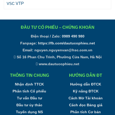
VTP
VSC
ĐẦU TƯ CỔ PHIẾU – CHỨNG KHOÁN
Điện thoại / Zalo:
0989 490 980
Fanpage:
https://fb.com/dautucophieu.net
Email:
nguyen.nguyenvan@hsc.com.vn
Số 16 Phan Chu Trinh, Phường Cửa Nam, Hà Nội
www.dautucophieu.net
THÔNG TIN CHUNG
HƯỚNG DẪN ĐT
Nhận định TTCK
Hướng dẫn ĐTCK
Phân tích Cổ phiếu
Kỹ năng ĐTCK
Tư vấn Đầu tư
Cách Mở Tài khoản
Đầu tư ủy thác
Cách đọc Bảng giá
Tuyển dụng NS
Phân tích Cơ bản