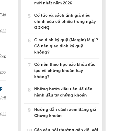
mới nhất năm 2026
Giá
5
Cổ tức và cách tính giá điều
chỉnh của cổ phiếu trong ngày
GDKHQ
2022
6
Giao dịch ký quỹ (Margin) là gì?
Có nên giao dịch ký quỹ
không?
ồn:
7
Có nên theo học các khóa đào
tạo về chứng khoán hay
2022
không?
cp
8
Những bước đầu tiên để tiến
hành đầu tư chứng khoán
/cổ
9
Hướng dẫn cách xem Bảng giá
2022
Chứng khoán
10
n
Các câu hỏi thường gặp đối với