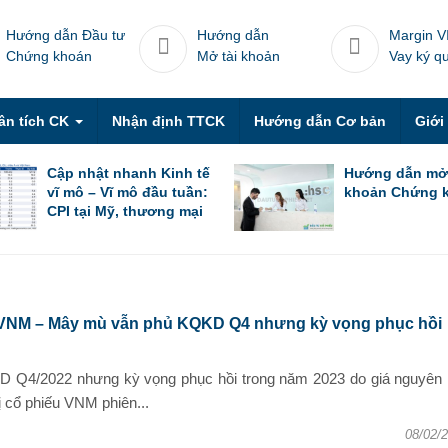
Hướng dẫn Đầu tư
Hướng dẫn
Margin V
Chứng khoán
Mở tài khoản
Vay ký q
ân tích CK
Nhận định TTCK
Hướng dẫn Cơ bản
Giới
Cập nhật nhanh Kinh tế
Hướng dẫn mở
vĩ mô – Vĩ mô đầu tuần:
khoản Chứng 
CPI tại Mỹ, thương mại
Trung Quốc trong tháng
6 & thương mại Việt
Nam trong nửa đầu
tháng 7
 VNM – Mây mù vẫn phủ KQKD Q4 nhưng kỳ vọng phục hồi
Q4/2022 nhưng kỳ vọng phục hồi trong năm 2023 do giá nguyên l
ị cổ phiếu VNM phiên...
08/02/