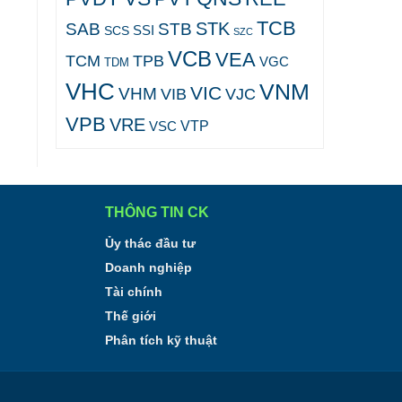
TCB
STK
SAB
STB
SCS
SSI
SZC
VCB
VEA
TCM
TPB
VGC
TDM
VHC
VNM
VIC
VHM
VJC
VIB
VPB
VRE
VTP
VSC
THÔNG TIN CK
Ủy thác đầu tư
Doanh nghiệp
Tài chính
Thế giới
Phân tích kỹ thuật