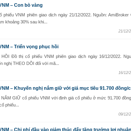
 VNM – Con bò vàng
ổ phiếu VNM phiên giao dịch ngày 21/12/2022. Nguồn: AmiBroker 
ảm khoảng 30% sau khi...
21/12/
VNM – Triển vọng phục hồi
I Đồ thị cổ phiếu VNM phiên giao dịch ngày 16/12/2022. Ngu
 nghị THEO DÕI đối với mã...
16/12/
VNM – Khuyến nghị nắm giữ với giá mục tiêu 91.700 đồng/
ị NẮM GIỮ cổ phiếu VNM với định giá cổ phiếu ở mức 91.700 đồng
ổ phiếu...
09/12/
VNM – Chi phí đầu vào giảm thúc đẩy tăng trưởng lợi nhuậ