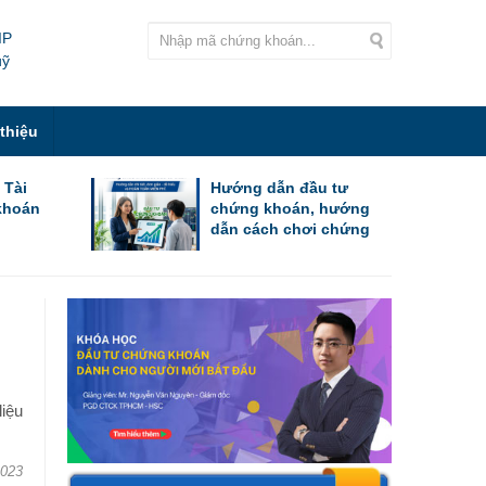
IP
uỹ
 thiệu
 Tài
Hướng dẫn đầu tư
khoán
chứng khoán, hướng
dẫn cách chơi chứng
khoán cho người mới
bắt đầu
iệu
2023