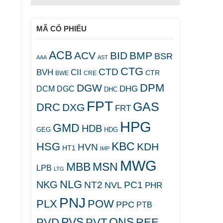
MÃ CỔ PHIẾU
ACB
ACV
BID
BMP
BSR
AAA
AST
CTG
CTD
BVH
CII
CTR
CRE
BWE
DPM
DGW
DHG
DCM
DGC
DHC
FPT
GAS
DRC
DXG
FRT
HPG
GMD
HDB
GEG
HDG
KBC
HSG
KDH
HVN
HT1
IMP
MWG
MBB
MSN
LPB
LTG
NLG
NKG
NT2
PC1
NVL
PHR
PNJ
PLX
POW
PPC
PTB
PVS
QNS
PVD
PVT
REE