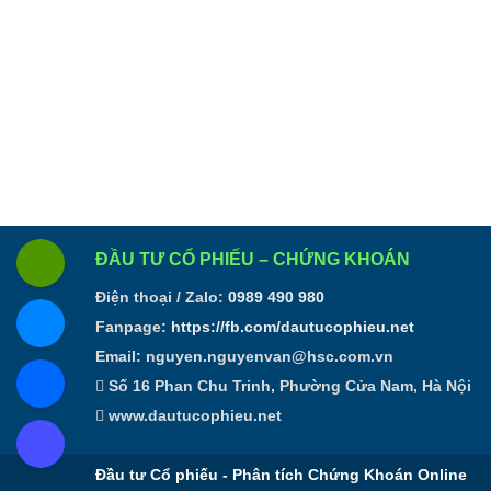
ĐẦU TƯ CỔ PHIẾU – CHỨNG KHOÁN
Điện thoại / Zalo:
0989 490 980
Fanpage:
https://fb.com/dautucophieu.net
Email:
nguyen.nguyenvan@hsc.com.vn
Số 16 Phan Chu Trinh, Phường Cửa Nam, Hà Nội
www.dautucophieu.net
Đầu tư Cổ phiếu - Phân tích Chứng Khoán Online