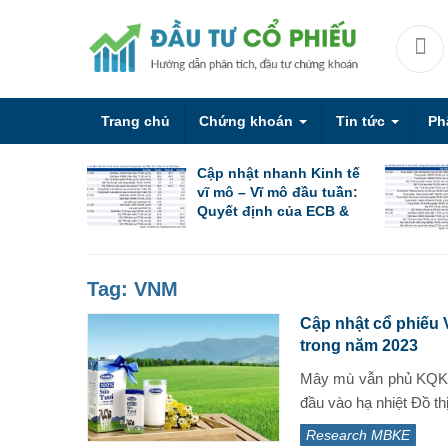
Trang chủ
Chứng khoán
Tin tức
Ph
Cập nhật nhanh Kinh tế
vĩ mô – Vĩ mô đầu tuần:
Quyết định của ECB &
PBoC cùng các chỉ số
PMI sơ bộ
Tag:
VNM
Cập nhật cổ phiếu
trong năm 2023
Mây mù vẫn phủ KQKD 
đầu vào hạ nhiệt Đồ th
Research MBKE