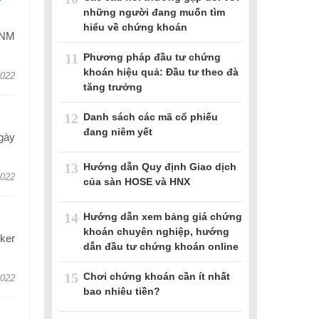
những người đang muốn tìm
hiểu về chứng khoán
VNM
11
Phương pháp đầu tư chứng
khoán hiệu quả: Đầu tư theo đà
2022
tăng trưởng
12
Danh sách các mã cổ phiếu
đang niêm yết
gày
13
Hướng dẫn Quy định Giao dịch
2022
của sàn HOSE và HNX
14
Hướng dẫn xem bảng giá chứng
khoán chuyên nghiệp, hướng
ker
dẫn đầu tư chứng khoán online
15
Chơi chứng khoán cần ít nhất
2022
bao nhiêu tiền?