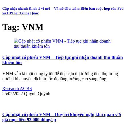
Cập nhật nhanh Kinh tế vĩ mô – Vĩ mô đầu tuần: Biên bản cuộc họp của Fed
và CPI tại Trung Quốc
Tag:
VNM
Cập nhật cổ phiếu VNM – Tiếp tục ghi nhận doanh thu thuần
khiêm tốn
VNM vẫn là một công ty tốt để tiếp cận thị trường tiêu thụ trong
nước khi chuyển dịch từ tốc độ tăng trưởng cao sang tăng...
Research ACBS
25/05/2022
Quỳnh
Quỳnh
Cập nhật cổ phiếu VNM – Duy trì khuyến nghị khả quan với
giá mục tiêu 93.000 đồng/cp