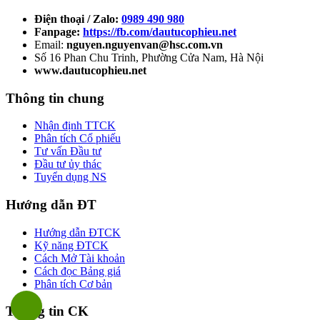
Điện thoại / Zalo:
0989 490 980
Fanpage:
https://fb.com/dautucophieu.net
Email:
nguyen.nguyenvan@hsc.com.vn
Số 16 Phan Chu Trinh, Phường Cửa Nam, Hà Nội
www.dautucophieu.net
Thông tin chung
Nhận định TTCK
Phân tích Cổ phiếu
Tư vấn Đầu tư
Đầu tư ủy thác
Tuyển dụng NS
Hướng dẫn ĐT
Hướng dẫn ĐTCK
Kỹ năng ĐTCK
Cách Mở Tài khoản
Cách đọc Bảng giá
Phân tích Cơ bản
Thông tin CK