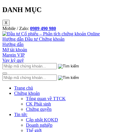
DANH MỤC
X
Mobile / Zalo:
0989 490 980
Hướng dẫn Đầu tư Chứng khoán
Hướng dẫn
Mở tài khoản
Margin VIP
Vay ký quỹ
Trang chủ
Chứng khoán
Tổng quan về TTCK
CK Phái sinh
Chứng quyền
Tin tức
Cập nhật KQKD
Doanh nghiệp
Thế giới