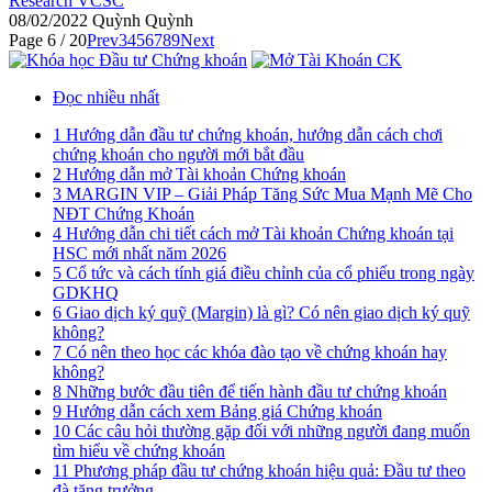
Research VCSC
08/02/2022
Quỳnh
Quỳnh
Page 6 / 20
Prev
3
4
5
6
7
8
9
Next
Đọc nhiều nhất
1
Hướng dẫn đầu tư chứng khoán, hướng dẫn cách chơi
chứng khoán cho người mới bắt đầu
2
Hướng dẫn mở Tài khoản Chứng khoán
3
MARGIN VIP – Giải Pháp Tăng Sức Mua Mạnh Mẽ Cho
NĐT Chứng Khoán
4
Hướng dẫn chi tiết cách mở Tài khoản Chứng khoán tại
HSC mới nhất năm 2026
5
Cổ tức và cách tính giá điều chỉnh của cổ phiếu trong ngày
GDKHQ
6
Giao dịch ký quỹ (Margin) là gì? Có nên giao dịch ký quỹ
không?
7
Có nên theo học các khóa đào tạo về chứng khoán hay
không?
8
Những bước đầu tiên để tiến hành đầu tư chứng khoán
9
Hướng dẫn cách xem Bảng giá Chứng khoán
10
Các câu hỏi thường gặp đối với những người đang muốn
tìm hiểu về chứng khoán
11
Phương pháp đầu tư chứng khoán hiệu quả: Đầu tư theo
đà tăng trưởng