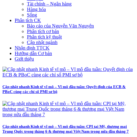
Tài chính – Ngân hàng
Hàng hóa
Sống
Phân tích CK
Báo cáo của Nguyễn Văn Nguyên
Phân tích cơ bản
Phân tích kỹ thuật
Cập nhật ngành
Nhận định TTCK
Hướng dẫn Cơ bản
Giới thiệu
Cập nhật nhanh Kinh tế vĩ mô – Vĩ mô đầu tuần: Quyết định của ECB &
PBoC cùng các chỉ số PMI sơ bộ
Cập nhật nhanh Kinh tế vĩ mô – Vĩ mô đầu tuần: CPI tại Mỹ, thương mại
Trung Quốc trong tháng 6 & thương mại Việt Nam trong nửa đầu tháng 7