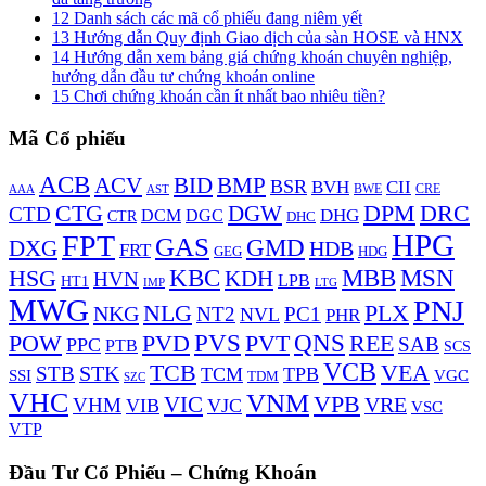
12
Danh sách các mã cổ phiếu đang niêm yết
13
Hướng dẫn Quy định Giao dịch của sàn HOSE và HNX
14
Hướng dẫn xem bảng giá chứng khoán chuyên nghiệp,
hướng dẫn đầu tư chứng khoán online
15
Chơi chứng khoán cần ít nhất bao nhiêu tiền?
Mã Cổ phiếu
ACB
BMP
ACV
BID
BSR
BVH
CII
AAA
BWE
CRE
AST
DPM
DRC
CTG
DGW
CTD
DHG
DCM
DGC
CTR
DHC
HPG
FPT
GAS
GMD
DXG
HDB
FRT
HDG
GEG
KBC
MBB
MSN
HSG
KDH
HVN
LPB
HT1
LTG
IMP
MWG
PNJ
NLG
PLX
NKG
NT2
PC1
NVL
PHR
PVS
PVD
QNS
REE
POW
PVT
SAB
PPC
PTB
SCS
VCB
TCB
VEA
STK
STB
TCM
TPB
VGC
SSI
TDM
SZC
VHC
VNM
VPB
VIC
VRE
VHM
VIB
VJC
VSC
VTP
Đầu Tư Cổ Phiếu – Chứng Khoán