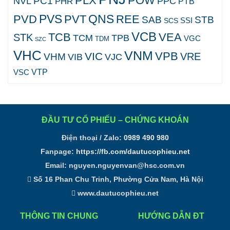
PLX
POW
PC1
NVL
PPC
PHR
PTB
PVS
QNS
PVD
PVT
REE
SAB
STB
SCS
SSI
VCB
TCB
VEA
STK
TCM
TPB
VGC
TDM
SZC
VHC
VNM
VPB
VIC
VRE
VHM
VJC
VIB
VTP
VSC
ĐẦU TƯ CỔ PHIẾU – CHỨNG KHOÁN
Điện thoại / Zalo:
0989 490 980
Fanpage:
https://fb.com/dautucophieu.net
Email:
nguyen.nguyenvan@hsc.com.vn
Số 16 Phan Chu Trinh, Phường Cửa Nam, Hà Nội
www.dautucophieu.net
THÔNG TIN CHUNG
HƯỚNG DẪN ĐT