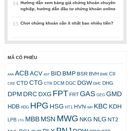
14
Hướng dẫn xem bảng giá chứng khoán chuyên
nghiệp, hướng dẫn đầu tư chứng khoán online
15
Chơi chứng khoán cần ít nhất bao nhiêu tiền?
MÃ CỔ PHIẾU
ACB
ACV
BID
BMP
BSR
BVH
CII
AAA
AST
BWE
CTG
DGW
CTD
DHG
DCM
DGC
CTR
DHC
CRE
FPT
GAS
GMD
DPM
DRC
DXG
FRT
GEG
HPG
KBC
HSG
KDH
HDB
HVN
HT1
HDG
IMP
MWG
MBB
MSN
NLG
NKG
NT2
LPB
LTG
PNJ