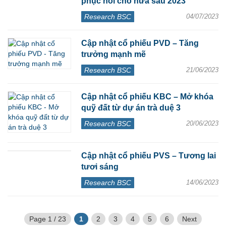
phục hồi cho nửa sau 2023
Research BSC
04/07/2023
Cập nhật cổ phiếu PVD – Tăng
trưởng mạnh mẽ
Research BSC
21/06/2023
Cập nhật cổ phiếu KBC – Mở khóa
quỹ đất từ dự án trà duệ 3
Research BSC
20/06/2023
Cập nhật cổ phiếu PVS – Tương lai
tươi sáng
Research BSC
14/06/2023
Page 1 / 23
1
2
3
4
5
6
Next