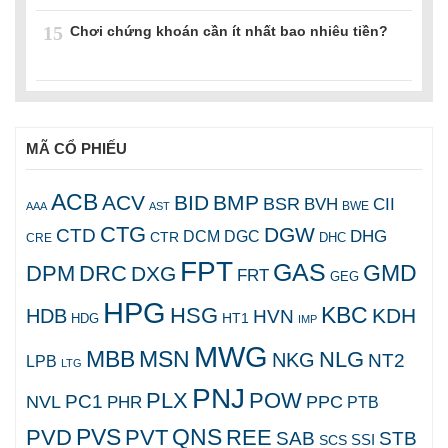
15
Chơi chứng khoán cần ít nhất bao nhiêu tiền?
MÃ CỔ PHIẾU
ACB
ACV
BID
BMP
BSR
BVH
CII
AAA
AST
BWE
CTG
DGW
CTD
DHG
DCM
DGC
CTR
DHC
CRE
FPT
GAS
GMD
DPM
DRC
DXG
FRT
GEG
HPG
KBC
HSG
KDH
HDB
HVN
HT1
HDG
IMP
MWG
MBB
MSN
NLG
NKG
NT2
LPB
LTG
PNJ
PLX
POW
PC1
NVL
PPC
PHR
PTB
PVS
QNS
PVD
PVT
REE
SAB
STB
SCS
SSI