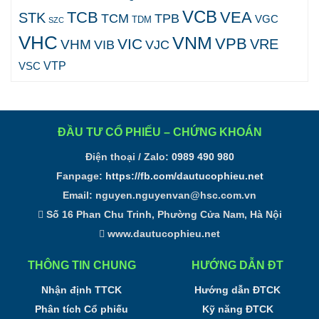
VCB
TCB
VEA
STK
TCM
TPB
VGC
TDM
SZC
VHC
VNM
VPB
VIC
VRE
VHM
VJC
VIB
VTP
VSC
ĐẦU TƯ CỔ PHIẾU – CHỨNG KHOÁN
Điện thoại / Zalo:
0989 490 980
Fanpage:
https://fb.com/dautucophieu.net
Email:
nguyen.nguyenvan@hsc.com.vn
Số 16 Phan Chu Trinh, Phường Cửa Nam, Hà Nội
www.dautucophieu.net
THÔNG TIN CHUNG
HƯỚNG DẪN ĐT
Nhận định TTCK
Hướng dẫn ĐTCK
Phân tích Cổ phiếu
Kỹ năng ĐTCK