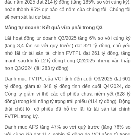
đầu năm 2025 đạt 214 tỷ đồng (tăng 185% so với cùng kỳ),
hoàn thành 95% dự báo cả năm của chúng tôi. Chúng tôi
sẽ xem xét lại dự báo.
Mảng tự doanh: Kết quả vừa phải trong Q3
Lãi hoạt động tự doanh Q3/2025 tăng 6% so với cùng kỳ
(tăng 3,4 lần so với quý trước) đạt 321 tỷ đồng, chủ yếu
nhờ lãi từ tài sản tài chính FVTPL đạt 261 tỷ đồng, tăng
mạnh sau khi lỗ 12 tỷ đồng trong Q2/2025 nhưng vẫn thấp
hơn Q3/2024 (lãi 283 tỷ đồng).
Danh mục FVTPL của VCI tính đến cuối Q3/2025 đạt 601
tỷ đồng, giảm từ 848 tỷ đồng tính đến cuối Q4/2024, do
Công ty giảm vị thế các cổ phiếu chưa niêm yết (628 tỷ
đồng) trong khi nâng tỷ trọng trái phiếu (414 tỷ đồng). Động
thái chốt lời cổ phiếu đã hỗ trợ lãi từ tài sản tài chính
FVTPL trong kỳ.
Danh mục AFS tăng 47% so với quý trước (tăng 76% so
với cùng kỳ) đạt 11,4 nghìn tỷ đồng do VCI nâng tỷ trọng