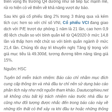
triển vọng thị trường Q4 dường như sẽ tiếp tục mạnh mẽ,
rủi ro hiện có vẻ thiên về khả năng vượt dự báo.
Sau khi giá cổ phiếu tăng 2% trong 3 tháng qua và kém
tích cực hơn so với chỉ số VNI,
Cổ phiếu VCI
đang giao
dịch với P/E trượt dự phóng 1 năm là 21 lần, cao hơn 0,9
độ lệch chuẩn so với bình quân kể từ Q4/2020 ở mức 14,8
lần và thấp hơn một chút so với bình quân ngành ở mức
21,4 lần. Chúng tôi duy trì khuyến nghị Tăng tỷ trọng với
giá mục tiêu là 49.300đ, tương đương tiềm năng tăng giá
15%.
Nguồn: HSC
Tuyên bố miễn trách nhiệm: Báo cáo chỉ nhằm mục đích
cung cấp thông tin và nhà đầu tư chỉ nên sử dụng báo cáo
phân tích này như một nguồn tham khảo. Dautucophieu.net
sẽ không chịu bất kỳ trách nhiệm nào trước nhà đầu tư
cũng như đối tượng được nhắc đến trong báo cáo này về
những tổn thất có thể xảy ra khi đầu tư hoặc những thông