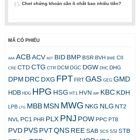
15
Chơi chứng khoán cần ít nhất bao nhiêu tiền?
MÃ CỔ PHIẾU
ACB
ACV
BID
BMP
BSR
BVH
CII
AAA
AST
BWE
CTG
DGW
CTD
DHG
DCM
DGC
CTR
DHC
CRE
FPT
GAS
GMD
DPM
DRC
DXG
FRT
GEG
HPG
KBC
HSG
KDH
HDB
HVN
HT1
HDG
IMP
MWG
MBB
MSN
NLG
NKG
NT2
LPB
LTG
PNJ
PLX
POW
PC1
NVL
PPC
PHR
PTB
PVS
QNS
PVD
PVT
REE
SAB
STB
SCS
SSI