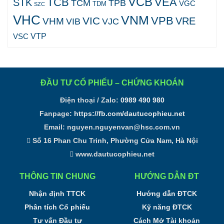
VCB
TCB
VEA
STK
TCM
TPB
VGC
TDM
SZC
VHC
VNM
VPB
VIC
VRE
VHM
VJC
VIB
VTP
VSC
ĐẦU TƯ CỔ PHIẾU – CHỨNG KHOÁN
Điện thoại / Zalo:
0989 490 980
Fanpage:
https://fb.com/dautucophieu.net
Email:
nguyen.nguyenvan@hsc.com.vn
Số 16 Phan Chu Trinh, Phường Cửa Nam, Hà Nội
www.dautucophieu.net
THÔNG TIN CHUNG
HƯỚNG DẪN ĐT
Nhận định TTCK
Hướng dẫn ĐTCK
Phân tích Cổ phiếu
Kỹ năng ĐTCK
Tư vấn Đầu tư
Cách Mở Tài khoản