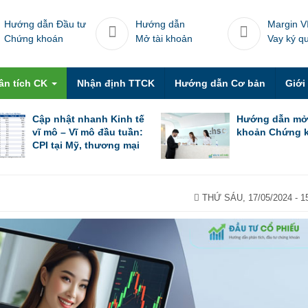
Hướng dẫn Đầu tư
Hướng dẫn
Margin V
Chứng khoán
Mở tài khoản
Vay ký q
ân tích CK
Nhận định TTCK
Hướng dẫn Cơ bản
Giới
Cập nhật nhanh Kinh tế
Hướng dẫn mở
vĩ mô – Vĩ mô đầu tuần:
khoản Chứng 
CPI tại Mỹ, thương mại
Trung Quốc trong tháng
6 & thương mại Việt
Nam trong nửa đầu
tháng 7
THỨ SÁU, 17/05/2024 - 1