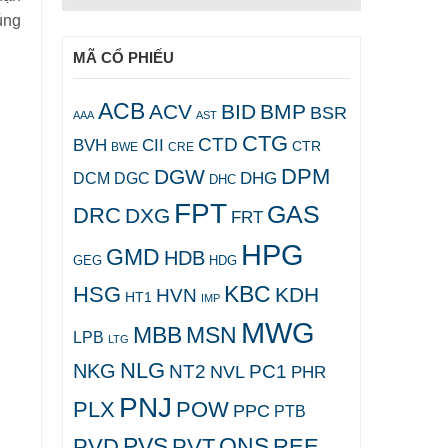
úng
MÃ CỔ PHIẾU
ACB
ACV
BID
BMP
BSR
AAA
AST
CTG
CTD
BVH
CII
CTR
CRE
BWE
DPM
DGW
DHG
DCM
DGC
DHC
FPT
GAS
DRC
DXG
FRT
HPG
GMD
HDB
GEG
HDG
KBC
HSG
KDH
HVN
HT1
IMP
MWG
MBB
MSN
LPB
LTG
NLG
NKG
NT2
PC1
NVL
PHR
PNJ
PLX
POW
PPC
PTB
PVS
QNS
PVD
PVT
REE