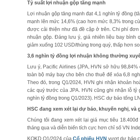
Tỷ suất lợi nhuận gộp tăng mạnh
Lợi nhuận gộp tăng mạnh đạt 4,1 nghìn tỷ đồng (tă
mạnh lên mức 14,6% (cao hơn mức 8,3% trong cùn
được cải thiện như đã đề cập ở trên. Chi phí đơn
nhuận gộp. Đáng lưu ý, giá nhiên liệu bay bình
giảm xuống 102 USD/thùng trong quý, thấp hơn so
3,6 nghìn tỷ đồng lợi nhuận không thường xuyên 
Lưu ý, Pacific Airlines (JPA, HVN sở hữu 98,84% 
toàn bộ máy bay cho bên cho thuê để xóa 6,8 nghì
Theo đó, trong Q1/2024, HVN ghi nhận khoản hoàn
các quý trước của JPA. HVN cũng ghi nhận lỗ tỷ gi
nghìn tỷ đồng trong Q1/2023). HSC dự báo tổng LN
HSC đang xem xét lại dự báo, khuyến nghị, và g
Chúng tôi đang xem xét lại giá mục tiêu 18.400đ
tháng qua và diễn biến tích cực hơn chỉ số VN Inde
KQKD Q1/2024 của
Cổ phiếu HVN
vượt dự báo củ