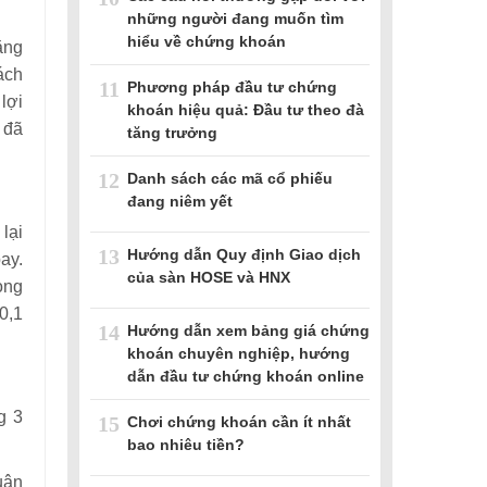
những người đang muốn tìm
hiểu về chứng khoán
ăng
ách
11
Phương pháp đầu tư chứng
lợi
khoán hiệu quả: Đầu tư theo đà
 đã
tăng trưởng
12
Danh sách các mã cổ phiếu
đang niêm yết
lại
13
Hướng dẫn Quy định Giao dịch
ay.
của sàn HOSE và HNX
ong
0,1
14
Hướng dẫn xem bảng giá chứng
khoán chuyên nghiệp, hướng
dẫn đầu tư chứng khoán online
g 3
15
Chơi chứng khoán cần ít nhất
bao nhiêu tiền?
uận