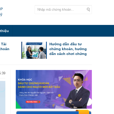
IP
uỹ
 thiệu
 Tài
Hướng dẫn đầu tư
khoán
chứng khoán, hướng
dẫn cách chơi chứng
khoán cho người mới
bắt đầu
5:39