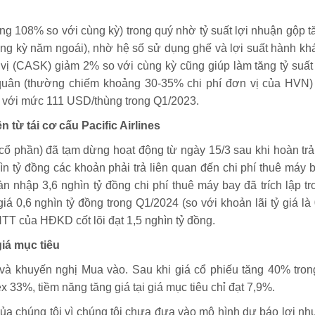
ng 108% so với cùng kỳ) trong quý nhờ tỷ suất lợi nhuận gộp t
g kỳ năm ngoái), nhờ hệ số sử dụng ghế và lợi suất hành kh
 vị (CASK) giảm 2% so với cùng kỳ cũng giúp làm tăng tỷ suất 
 quân (thường chiếm khoảng 30-35% chi phí đơn vị của HVN)
 với mức 111 USD/thùng trong Q1/2023.
từ tái cơ cấu Pacific Airlines
cổ phần) đã tạm dừng hoạt động từ ngày 15/3 sau khi hoàn trả 
n tỷ đồng các khoản phải trả liên quan đến chi phí thuê máy b
 nhập 3,6 nghìn tỷ đồng chi phí thuê máy bay đã trích lập tr
á 0,6 nghìn tỷ đồng trong Q1/2024 (so với khoản lãi tỷ giá là 
TT của HĐKD cốt lõi đạt 1,5 nghìn tỷ đồng.
iá mục tiêu
 và khuyến nghị Mua vào. Sau khi giá cổ phiếu tăng 40% tron
x 33%, tiềm năng tăng giá tại giá mục tiêu chỉ đạt 7,9%.
a chúng tôi vì chúng tôi chưa đưa vào mô hình dự báo lợi nh