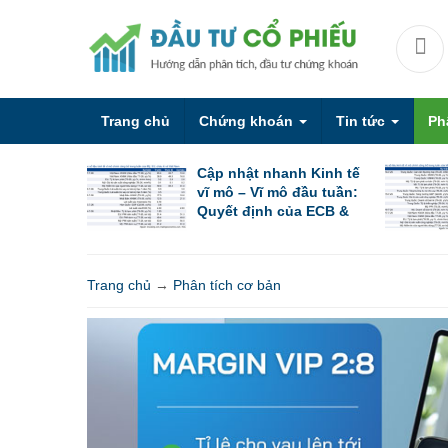
Trang chủ
Chứng khoán
Tin tức
Ph
Cập nhật nhanh Kinh tế
vĩ mô – Vĩ mô đầu tuần:
Quyết định của ECB &
PBoC cùng các chỉ số
PMI sơ bộ
Trang chủ
→
Phân tích cơ bản