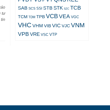
TCB
STK
cáo
SAB
STB
SCS
SSI
SZC
u tư
VCB
VEA
TCM
TPB
VGC
TDM
 tin
VHC
VNM
VIC
VHM
VJC
VIB
VPB
VRE
VTP
VSC