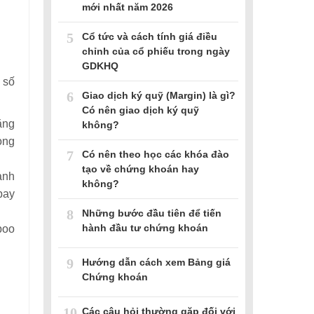
mới nhất năm 2026
5
Cổ tức và cách tính giá điều
chỉnh của cổ phiếu trong ngày
GDKHQ
 số
6
Giao dịch ký quỹ (Margin) là gì?
Có nên giao dịch ký quỹ
ăng
không?
ong
7
Có nên theo học các khóa đào
tạo về chứng khoán hay
ành
không?
bay
8
Những bước đầu tiên để tiến
hành đầu tư chứng khoán
boo
9
Hướng dẫn cách xem Bảng giá
Chứng khoán
10
Các câu hỏi thường gặp đối với