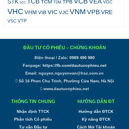
VCB
TCB
VEA
STK
TCM
TPB
VGC
TDM
SZC
VHC
VNM
VPB
VIC
VRE
VHM
VJC
VIB
VTP
VSC
ĐẦU TƯ CỔ PHIẾU – CHỨNG KHOÁN
Điện thoại / Zalo:
0989 490 980
Fanpage:
https://fb.com/dautucophieu.net
Email:
nguyen.nguyenvan@hsc.com.vn
Số 16 Phan Chu Trinh, Phường Cửa Nam, Hà Nội
www.dautucophieu.net
THÔNG TIN CHUNG
HƯỚNG DẪN ĐT
Nhận định TTCK
Hướng dẫn ĐTCK
Phân tích Cổ phiếu
Kỹ năng ĐTCK
Tư vấn Đầu tư
Cách Mở Tài khoản