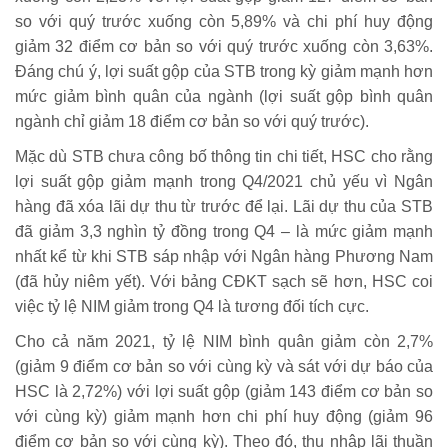
so với quý trước xuống còn 5,89% và chi phí huy động
giảm 32 điểm cơ bản so với quý trước xuống còn 3,63%.
Đáng chú ý, lợi suất gộp của STB trong kỳ giảm mạnh hơn
mức giảm bình quân của ngành (lợi suất gộp bình quân
ngành chỉ giảm 18 điểm cơ bản so với quý trước).
Mặc dù STB chưa công bố thông tin chi tiết, HSC cho rằng
lợi suất gộp giảm mạnh trong Q4/2021 chủ yếu vì Ngân
hàng đã xóa lãi dự thu từ trước để lại. Lãi dự thu của STB
đã giảm 3,3 nghìn tỷ đồng trong Q4 – là mức giảm mạnh
nhất kể từ khi STB sáp nhập với Ngân hàng Phương Nam
(đã hủy niêm yết). Với bảng CĐKT sạch sẽ hơn, HSC coi
việc tỷ lệ NIM giảm trong Q4 là tương đối tích cực.
Cho cả năm 2021, tỷ lệ NIM bình quân giảm còn 2,7%
(giảm 9 điểm cơ bản so với cùng kỳ và sát với dự báo của
HSC là 2,72%) với lợi suất gộp (giảm 143 điểm cơ bản so
với cùng kỳ) giảm mạnh hơn chi phí huy động (giảm 96
điểm cơ bản so với cùng kỳ). Theo đó, thu nhập lãi thuần