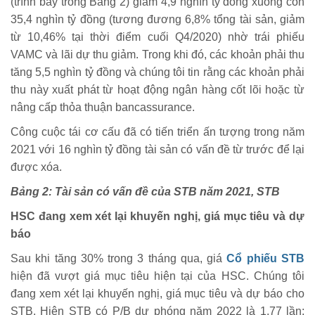
(trình bày trong Bảng 2) giảm 4,9 nghìn tỷ đồng xuống còn
35,4 nghìn tỷ đồng (tương đương 6,8% tổng tài sản, giảm
từ 10,46% tại thời điểm cuối Q4/2020) nhờ trái phiếu
VAMC và lãi dự thu giảm. Trong khi đó, các khoản phải thu
tăng 5,5 nghìn tỷ đồng và chúng tôi tin rằng các khoản phải
thu này xuất phát từ hoạt động ngân hàng cốt lõi hoặc từ
nâng cấp thỏa thuận bancassurance.
Công cuộc tái cơ cấu đã có tiến triển ấn tượng trong năm
2021 với 16 nghìn tỷ đồng tài sản có vấn đề từ trước để lại
được xóa.
Bảng 2: Tài sản có vấn đề của STB năm 2021, STB
HSC đang xem xét lại khuyến nghị, giá mục tiêu và dự
báo
Sau khi tăng 30% trong 3 tháng qua, giá
Cổ phiếu STB
hiện đã vượt giá mục tiêu hiện tại của HSC. Chúng tôi
đang xem xét lại khuyến nghị, giá mục tiêu và dự báo cho
STB. Hiện STB có P/B dự phóng năm 2022 là 1,77 lần;