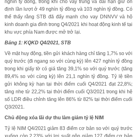
nghìn tỷ đồng, trong khi cho vay trung và dài hạn giữ ổn
định lần lượt ở 49 nghìn tỷ đồng và 103 nghìn tỷ đồng. Có
thể thấy rằng STB đã đẩy mạnh cho vay DNNVV và hộ
kinh doanh gia đình trong Q4/2021 khi hoạt động kinh tế tại
khu vực phía Nam được mở trở lại.
Bảng 1: KQKD Q4/2021, STB
Về mặt huy động, tiền gửi khách hàng chỉ tăng 1,7% so với
quý trước (đi ngang so với cùng kỳ) lên 427 nghìn tỷ đồng
trong khi giấy tờ có giá tăng 39,1% so với quý trước (tăng
89,4% so với cùng kỳ) lên 21,1 nghìn tỷ đồng. Tỷ lệ tiền
gửi không kỳ hạn tại thời điểm cuối Q4/2021 đạt 22,8%;
tăng nhẹ từ 22,2% tại thời điểm cuối Q3/2021 trong khi hệ
số LDR điều chỉnh tăng lên 86% từ 82% tại thời điểm cuối
Q3/2021.
Chủ động xóa lãi dự thu làm giảm tỷ lệ NIM
Tỷ lệ NIM Q4/2021 giảm 83 điểm cơ bản so với quý trước
xuống còn 2,23% với lợi suất gộp giảm 127 điểm cơ bản