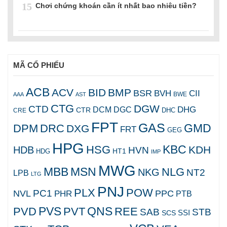
15
Chơi chứng khoán cần ít nhất bao nhiêu tiền?
MÃ CỔ PHIẾU
ACB
ACV
BID
BMP
BSR
BVH
CII
AAA
AST
BWE
CTG
DGW
CTD
DHG
DCM
DGC
CTR
DHC
CRE
FPT
GAS
GMD
DPM
DRC
DXG
FRT
GEG
HPG
KBC
HSG
KDH
HDB
HVN
HT1
HDG
IMP
MWG
MBB
MSN
NLG
NKG
NT2
LPB
LTG
PNJ
PLX
POW
PC1
NVL
PPC
PHR
PTB
PVS
QNS
PVD
PVT
REE
SAB
STB
SCS
SSI