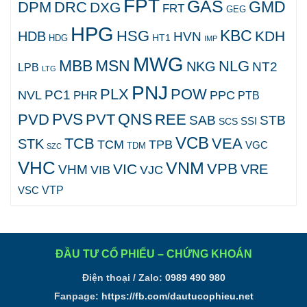
FPT
GAS
GMD
DPM
DRC
DXG
FRT
GEG
HPG
KBC
HSG
KDH
HDB
HVN
HT1
HDG
IMP
MWG
MBB
MSN
NLG
NKG
NT2
LPB
LTG
PNJ
PLX
POW
PC1
NVL
PPC
PHR
PTB
PVS
QNS
PVD
PVT
REE
SAB
STB
SCS
SSI
VCB
TCB
VEA
STK
TCM
TPB
VGC
TDM
SZC
VHC
VNM
VPB
VIC
VRE
VHM
VJC
VIB
VTP
VSC
ĐẦU TƯ CỔ PHIẾU – CHỨNG KHOÁN
Điện thoại / Zalo:
0989 490 980
Fanpage:
https://fb.com/dautucophieu.net