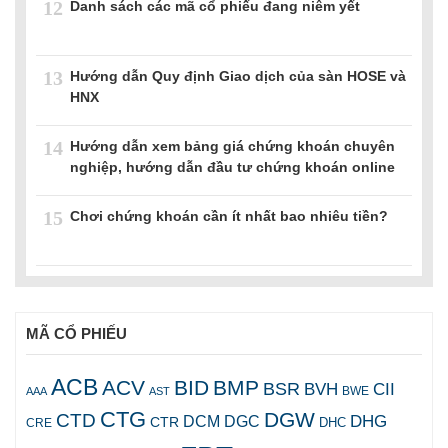
12
Danh sách các mã cổ phiếu đang niêm yết
13
Hướng dẫn Quy định Giao dịch của sàn HOSE và
HNX
14
Hướng dẫn xem bảng giá chứng khoán chuyên
nghiệp, hướng dẫn đầu tư chứng khoán online
15
Chơi chứng khoán cần ít nhất bao nhiêu tiền?
MÃ CỔ PHIẾU
ACB
ACV
BID
BMP
BSR
BVH
CII
AAA
AST
BWE
CTG
DGW
CTD
DHG
DCM
DGC
CTR
DHC
CRE