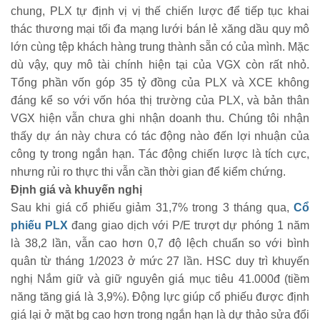
chung, PLX tự định vị vị thế chiến lược để tiếp tục khai
thác thương mại tối đa mạng lưới bán lẻ xăng dầu quy mô
lớn cùng tệp khách hàng trung thành sẵn có của mình. Mặc
dù vậy, quy mô tài chính hiện tại của VGX còn rất nhỏ.
Tổng phần vốn góp 35 tỷ đồng của PLX và XCE không
đáng kể so với vốn hóa thị trường của PLX, và bản thân
VGX hiện vẫn chưa ghi nhận doanh thu. Chúng tôi nhận
thấy dự án này chưa có tác động nào đến lợi nhuận của
công ty trong ngắn hạn. Tác động chiến lược là tích cực,
nhưng rủi ro thực thi vẫn cần thời gian để kiểm chứng.
Định giá và khuyến nghị
Sau khi giá cổ phiếu giảm 31,7% trong 3 tháng qua,
Cổ
phiếu PLX
đang giao dịch với P/E trượt dự phóng 1 năm
là 38,2 lần, vẫn cao hơn 0,7 độ lệch chuẩn so với bình
quân từ tháng 1/2023 ở mức 27 lần. HSC duy trì khuyến
nghị Nắm giữ và giữ nguyên giá mục tiêu 41.000đ (tiềm
năng tăng giá là 3,9%). Động lực giúp cổ phiếu được định
giá lại ở mặt bg cao hơn trong ngắn hạn là dự thảo sửa đổi