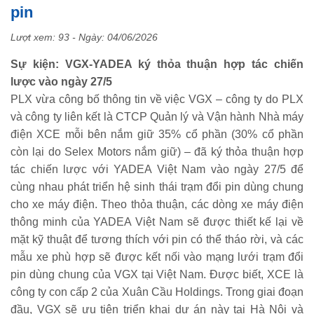
pin
Lượt xem: 93 - Ngày:
04/06/2026
Sự kiện: VGX-YADEA ký thỏa thuận hợp tác chiến
lược vào ngày 27/5
PLX vừa công bố thông tin về việc VGX – công ty do PLX
và công ty liên kết là CTCP Quản lý và Vận hành Nhà máy
điện XCE mỗi bên nắm giữ 35% cổ phần (30% cổ phần
còn lại do Selex Motors nắm giữ) – đã ký thỏa thuận hợp
tác chiến lược với YADEA Việt Nam vào ngày 27/5 để
cùng nhau phát triển hệ sinh thái trạm đổi pin dùng chung
cho xe máy điện. Theo thỏa thuận, các dòng xe máy điện
thông minh của YADEA Việt Nam sẽ được thiết kế lại về
mặt kỹ thuật để tương thích với pin có thể tháo rời, và các
mẫu xe phù hợp sẽ được kết nối vào mạng lưới trạm đổi
pin dùng chung của VGX tại Việt Nam. Được biết, XCE là
công ty con cấp 2 của Xuân Cầu Holdings. Trong giai đoạn
đầu, VGX sẽ ưu tiên triển khai dự án này tại Hà Nội và