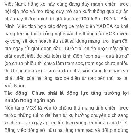
Việt Nam, hãng xe này cũng đang đẩy mạnh chiến lược
nội địa hóa và mở rộng quy mô sản xuất thông qua dự án
nhà máy thông minh trị giá khoảng 100 triệu USD tại Bắc
Ninh. Việc tích hợp các dòng xe máy điện YADEA có khả
năng tương thích công nghệ vào hệ thống của VGX được
kỳ vọng sẽ kích hoạt hiệu suất sử dụng mạng lưới trạm đổi
pin ngay từ giai đoạn đầu. Bước đi chiến lược này giúp
giải quyết triệt để bài toán kinh điển “con gà – quả trứng”
(xe chưa nhiều thì chưa làm trạm sạc, trạm sạc chưa nhiều
thì không mua xe) – rào cản lớn nhất vốn đang kìm hãm sự
phát triển của hạ tầng sạc xe điện từ các bên thứ ba tại
Việt Nam.
Tác động: Chưa phải là động lực tăng trưởng lợi
nhuận trong ngắn hạn
Nền tảng VGX là yếu tố phòng thủ mang tính chiến lược
trước những rủi ro dài hạn từ xu hướng chuyển dịch sang
xe điện – vốn gây áp lực lên triển vọng lợi nhuận của PLX.
Bằng việc đồng sở hữu hạ tầng trạm sạc và đổi pin dùng