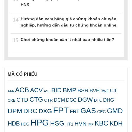
HNX
14
Hướng dẫn xem bảng giá chứng khoán chuyên
nghiệp, hướng dẫn đầu tư chứng khoán online
15
Chơi chứng khoán cần ít nhất bao nhiêu tiền?
MÃ CỔ PHIẾU
ACB
ACV
BID
BMP
BSR
BVH
CII
AAA
AST
BWE
CTG
DGW
CTD
DHG
DCM
DGC
CTR
DHC
CRE
FPT
GAS
GMD
DPM
DRC
DXG
FRT
GEG
HPG
KBC
HSG
KDH
HDB
HVN
HT1
HDG
IMP