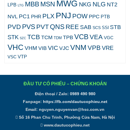
MWG
MBB
MSN
NLG
NKG
NT2
LPB
LTG
PNJ
PLX
POW
PC1
NVL
PPC
PHR
PTB
PVS
QNS
PVD
PVT
REE
SAB
STB
SCS
SSI
VCB
TCB
VEA
STK
TCM
TPB
VGC
TDM
SZC
VHC
VNM
VPB
VIC
VRE
VHM
VJC
VIB
VTP
VSC
ĐẦU TƯ CỔ PHIẾU – CHỨNG KHOÁN
Điện thoại / Zalo:
0989 490 980
Fanpage:
https://fb.com/dautucophieu.net
Email:
nguyen.nguyenvan@hsc.com.vn
Số 16 Phan Chu Trinh, Phường Cửa Nam, Hà Nội
www.dautucophieu.net