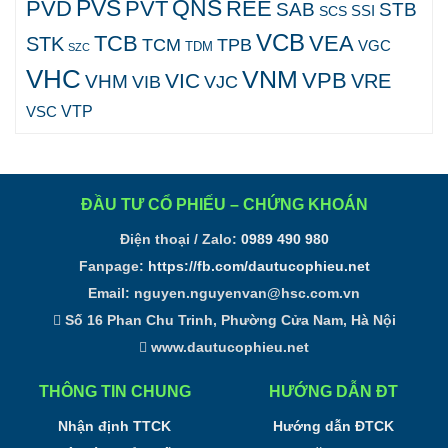
PVS
QNS
PVD
PVT
REE
SAB
STB
SCS
SSI
VCB
TCB
VEA
STK
TCM
TPB
VGC
TDM
SZC
VHC
VNM
VPB
VIC
VRE
VHM
VJC
VIB
VTP
VSC
ĐẦU TƯ CỔ PHIẾU – CHỨNG KHOÁN
Điện thoại / Zalo:
0989 490 980
Fanpage:
https://fb.com/dautucophieu.net
Email:
nguyen.nguyenvan@hsc.com.vn
Số 16 Phan Chu Trinh, Phường Cửa Nam, Hà Nội
www.dautucophieu.net
THÔNG TIN CHUNG
HƯỚNG DẪN ĐT
Nhận định TTCK
Hướng dẫn ĐTCK