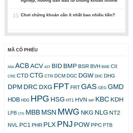
nghiệp, hướng dẫn đầu tư chứng khoán online
15
Chơi chứng khoán cần ít nhất bao nhiêu tiền?
MÃ CỔ PHIẾU
ACB
ACV
BID
BMP
BSR
BVH
CII
AAA
AST
BWE
CTG
DGW
CTD
DHG
DCM
DGC
CTR
DHC
CRE
FPT
GAS
GMD
DPM
DRC
DXG
FRT
GEG
HPG
KBC
HSG
KDH
HDB
HVN
HT1
HDG
IMP
MWG
MBB
MSN
NLG
NKG
NT2
LPB
LTG
PNJ
PLX
POW
PC1
NVL
PPC
PHR
PTB