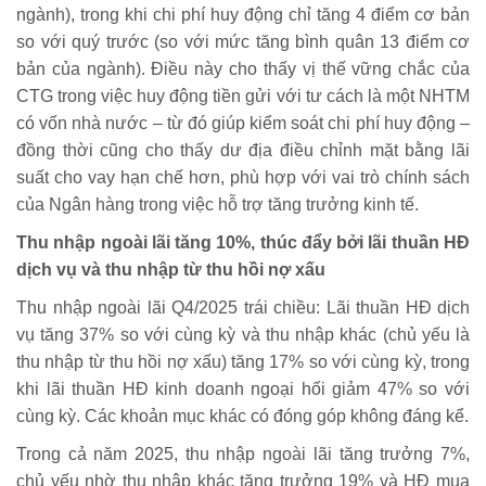
ngành), trong khi chi phí huy động chỉ tăng 4 điểm cơ bản
so với quý trước (so với mức tăng bình quân 13 điểm cơ
bản của ngành). Điều này cho thấy vị thế vững chắc của
CTG trong việc huy động tiền gửi với tư cách là một NHTM
có vốn nhà nước – từ đó giúp kiểm soát chi phí huy động –
đồng thời cũng cho thấy dư địa điều chỉnh mặt bằng lãi
suất cho vay hạn chế hơn, phù hợp với vai trò chính sách
của Ngân hàng trong việc hỗ trợ tăng trưởng kinh tế.
Thu nhập ngoài lãi tăng 10%, thúc đẩy bởi lãi thuần HĐ
dịch vụ và thu nhập từ thu hồi nợ xấu
Thu nhập ngoài lãi Q4/2025 trái chiều: Lãi thuần HĐ dịch
vụ tăng 37% so với cùng kỳ và thu nhập khác (chủ yếu là
thu nhập từ thu hồi nợ xấu) tăng 17% so với cùng kỳ, trong
khi lãi thuần HĐ kinh doanh ngoại hối giảm 47% so với
cùng kỳ. Các khoản mục khác có đóng góp không đáng kể.
Trong cả năm 2025, thu nhập ngoài lãi tăng trưởng 7%,
chủ yếu nhờ thu nhập khác tăng trưởng 19% và HĐ mua