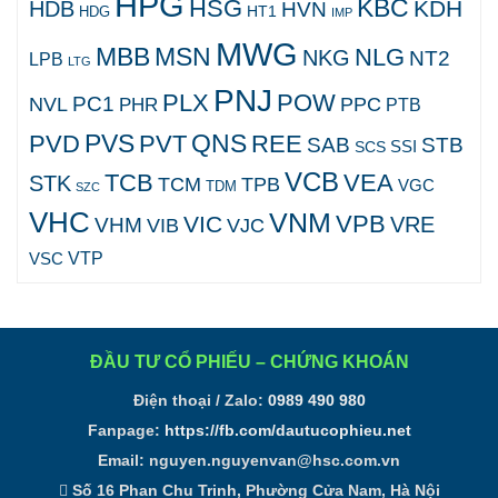
HPG
KBC
HSG
KDH
HDB
HVN
HT1
HDG
IMP
MWG
MBB
MSN
NLG
NKG
NT2
LPB
LTG
PNJ
PLX
POW
PC1
NVL
PPC
PHR
PTB
PVS
QNS
PVD
PVT
REE
SAB
STB
SCS
SSI
VCB
TCB
VEA
STK
TCM
TPB
VGC
TDM
SZC
VHC
VNM
VPB
VIC
VRE
VHM
VJC
VIB
VTP
VSC
ĐẦU TƯ CỔ PHIẾU – CHỨNG KHOÁN
Điện thoại / Zalo:
0989 490 980
Fanpage:
https://fb.com/dautucophieu.net
Email:
nguyen.nguyenvan@hsc.com.vn
Số 16 Phan Chu Trinh, Phường Cửa Nam, Hà Nội