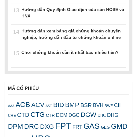
13
Hướng dẫn Quy định Giao dịch của sàn HOSE và
HNX
14
Hướng dẫn xem bảng giá chứng khoán chuyên
nghiệp, hướng dẫn đầu tư chứng khoán online
15
Chơi chứng khoán cần ít nhất bao nhiêu tiền?
MÃ CỔ PHIẾU
ACB
ACV
BID
BMP
BSR
BVH
CII
AAA
AST
BWE
CTG
DGW
CTD
DHG
DCM
DGC
CTR
DHC
CRE
FPT
GAS
GMD
DPM
DRC
DXG
FRT
GEG