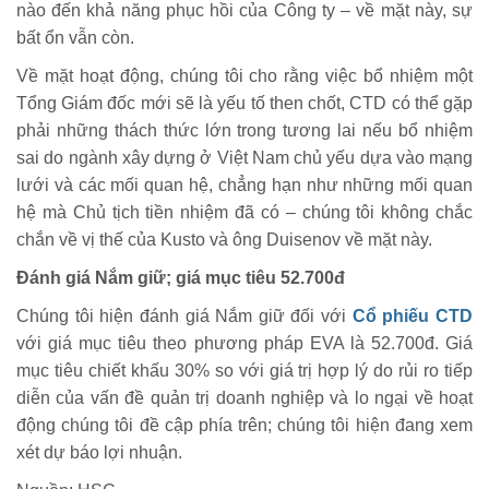
nào đến khả năng phục hồi của Công ty – về mặt này, sự
bất ổn vẫn còn.
Về mặt hoạt động, chúng tôi cho rằng việc bổ nhiệm một
Tổng Giám đốc mới sẽ là yếu tố then chốt, CTD có thể gặp
phải những thách thức lớn trong tương lai nếu bổ nhiệm
sai do ngành xây dựng ở Việt Nam chủ yếu dựa vào mạng
lưới và các mối quan hệ, chẳng hạn như những mối quan
hệ mà Chủ tịch tiền nhiệm đã có – chúng tôi không chắc
chắn về vị thế của Kusto và ông Duisenov về mặt này.
Đánh giá Nắm giữ; giá mục tiêu 52.700đ
Chúng tôi hiện đánh giá Nắm giữ đối với
Cổ phiếu CTD
với giá mục tiêu theo phương pháp EVA là 52.700đ. Giá
mục tiêu chiết khấu 30% so với giá trị hợp lý do rủi ro tiếp
diễn của vấn đề quản trị doanh nghiệp và lo ngại về hoạt
động chúng tôi đề cập phía trên; chúng tôi hiện đang xem
xét dự báo lợi nhuận.