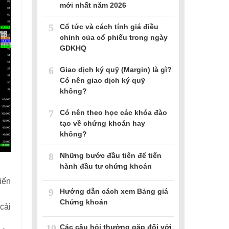
mới nhất năm 2026
5
Cổ tức và cách tính giá điều
chỉnh của cổ phiếu trong ngày
GDKHQ
6
Giao dịch ký quỹ (Margin) là gì?
Có nên giao dịch ký quỹ
không?
7
Có nên theo học các khóa đào
tạo về chứng khoán hay
không?
8
Những bước đầu tiên để tiến
hành đầu tư chứng khoán
iến
9
Hướng dẫn cách xem Bảng giá
Chứng khoán
cải
10
Các câu hỏi thường gặp đối với