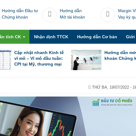
Hướng dẫn Đầu tư
Hướng dẫn
Margin V
Chứng khoán
Mở tài khoản
Vay ký q
ân tích CK
Nhận định TTCK
Hướng dẫn Cơ bản
Giới
Cập nhật nhanh Kinh tế
Hướng dẫn mở
vĩ mô – Vĩ mô đầu tuần:
khoản Chứng 
CPI tại Mỹ, thương mại
Trung Quốc trong tháng
6 & thương mại Việt
Nam trong nửa đầu
tháng 7
THỨ BA, 19/07/2022 - 1