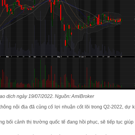
iao dịch ngày 19/07/2022. Nguồn: AmiBroker
ng nội địa đã củng cố lợi nhuận cốt lõi trong Q2-2022, dự k
ng bối cảnh thị trường quốc tế đang hồi phục, sẽ tiếp tục giúp 