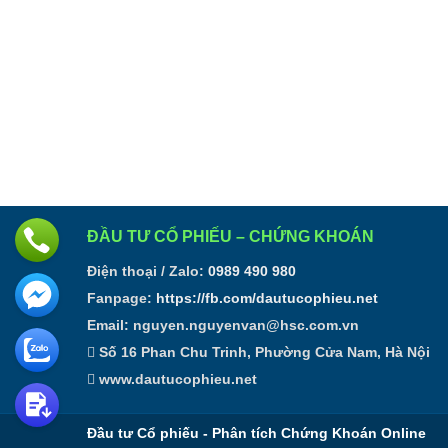
ĐẦU TƯ CỔ PHIẾU – CHỨNG KHOÁN
Điện thoại / Zalo:
0989 490 980
Fanpage:
https://fb.com/dautucophieu.net
Email:
nguyen.nguyenvan@hsc.com.vn
Số 16 Phan Chu Trinh, Phường Cửa Nam, Hà Nội
www.dautucophieu.net
Đầu tư Cổ phiếu - Phân tích Chứng Khoán Online