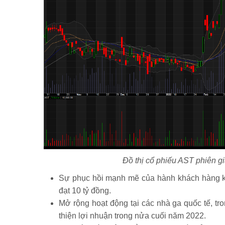
Đồ thị cổ phiếu AST phiên g
Sự phục hồi mạnh mẽ của hành khách hàng khô
đạt 10 tỷ đồng.
Mở rộng hoạt động tại các nhà ga quốc tế, tro
thiện lợi nhuận trong nửa cuối năm 2022.