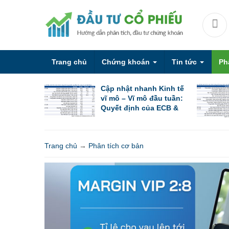
Trang chủ
Chứng khoán
Tin tức
Ph
Cập nhật nhanh Kinh tế
vĩ mô – Vĩ mô đầu tuần:
Quyết định của ECB &
PBoC cùng các chỉ số
PMI sơ bộ
Trang chủ
→
Phân tích cơ bản