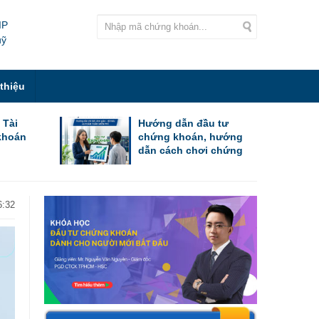
IP
uỹ
 thiệu
 Tài
Hướng dẫn đầu tư
khoán
chứng khoán, hướng
dẫn cách chơi chứng
khoán cho người mới
bắt đầu
6:32