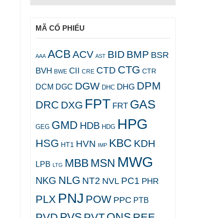
MÃ CỔ PHIẾU
ACB
ACV
BID
BMP
BSR
AAA
AST
CTG
CTD
BVH
CII
CTR
CRE
BWE
DPM
DGW
DHG
DCM
DGC
DHC
FPT
GAS
DRC
DXG
FRT
HPG
GMD
HDB
GEG
HDG
KBC
HSG
KDH
HVN
HT1
IMP
MWG
MBB
MSN
LPB
LTG
NLG
NKG
NT2
PC1
NVL
PHR
PNJ
PLX
POW
PPC
PTB
PVS
QNS
PVD
PVT
REE