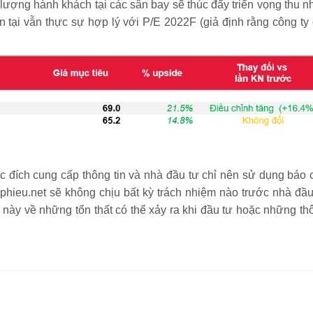
 lượng hành khách tại các sân bay sẽ thúc đẩy triển vọng thu n
ện tại vẫn thực sự hợp lý với P/E 2022F (giả định rằng công ty 
ích cung cấp thông tin và nhà đầu tư chỉ nên sử dụng báo 
ieu.net sẽ không chịu bất kỳ trách nhiệm nào trước nhà đầ
này về những tổn thất có thể xảy ra khi đầu tư hoặc những t