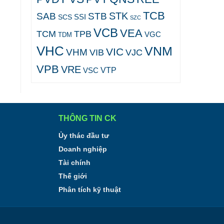
TCB
STK
SAB
STB
SCS
SSI
SZC
VCB
VEA
TCM
TPB
VGC
TDM
VHC
VNM
VIC
VHM
VJC
VIB
VPB
VRE
VTP
VSC
THÔNG TIN CK
Ủy thác đầu tư
Doanh nghiệp
Tài chính
Thế giới
Phân tích kỹ thuật