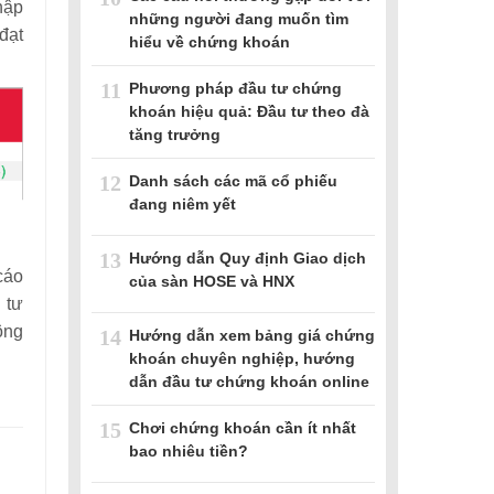
hập
những người đang muốn tìm
đạt
hiểu về chứng khoán
11
Phương pháp đầu tư chứng
khoán hiệu quả: Đầu tư theo đà
tăng trưởng
12
Danh sách các mã cổ phiếu
đang niêm yết
13
Hướng dẫn Quy định Giao dịch
cáo
của sàn HOSE và HNX
u tư
hông
14
Hướng dẫn xem bảng giá chứng
khoán chuyên nghiệp, hướng
dẫn đầu tư chứng khoán online
15
Chơi chứng khoán cần ít nhất
bao nhiêu tiền?