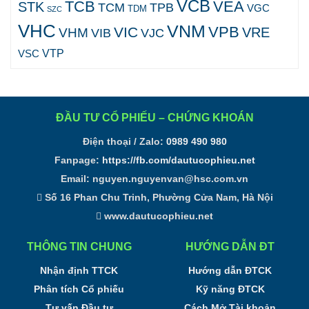
VCB
TCB
VEA
STK
TCM
TPB
VGC
TDM
SZC
VHC
VNM
VPB
VIC
VRE
VHM
VJC
VIB
VTP
VSC
ĐẦU TƯ CỔ PHIẾU – CHỨNG KHOÁN
Điện thoại / Zalo:
0989 490 980
Fanpage:
https://fb.com/dautucophieu.net
Email:
nguyen.nguyenvan@hsc.com.vn
Số 16 Phan Chu Trinh, Phường Cửa Nam, Hà Nội
www.dautucophieu.net
THÔNG TIN CHUNG
HƯỚNG DẪN ĐT
Nhận định TTCK
Hướng dẫn ĐTCK
Phân tích Cổ phiếu
Kỹ năng ĐTCK
Tư vấn Đầu tư
Cách Mở Tài khoản