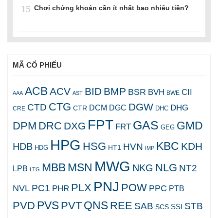
15
Chơi chứng khoán cần ít nhất bao nhiêu tiền?
MÃ CỔ PHIẾU
ACB
ACV
BID
BMP
BSR
BVH
CII
AAA
AST
BWE
CTG
DGW
CTD
DHG
DCM
DGC
CTR
DHC
CRE
FPT
GAS
GMD
DPM
DRC
DXG
FRT
GEG
HPG
KBC
HSG
KDH
HDB
HVN
HT1
HDG
IMP
MWG
MBB
MSN
NLG
NKG
NT2
LPB
LTG
PNJ
PLX
POW
PC1
NVL
PPC
PHR
PTB
PVS
QNS
PVD
PVT
REE
SAB
STB
SCS
SSI