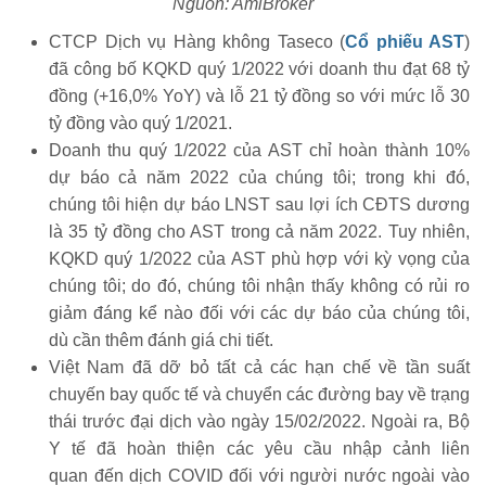
Nguồn: AmiBroker
CTCP Dịch vụ Hàng không Taseco (
Cổ phiếu AST
)
đã công bố KQKD quý 1/2022 với doanh thu đạt 68 tỷ
đồng (+16,0% YoY) và lỗ 21 tỷ đồng so với mức lỗ 30
tỷ đồng vào quý 1/2021.
Doanh thu quý 1/2022 của AST chỉ hoàn thành 10%
dự báo cả năm 2022 của chúng tôi; trong khi đó,
chúng tôi hiện dự báo LNST sau lợi ích CĐTS dương
là 35 tỷ đồng cho AST trong cả năm 2022. Tuy nhiên,
KQKD quý 1/2022 của AST phù hợp với kỳ vọng của
chúng tôi; do đó, chúng tôi nhận thấy không có rủi ro
giảm đáng kể nào đối với các dự báo của chúng tôi,
dù cần thêm đánh giá chi tiết.
Việt Nam đã dỡ bỏ tất cả các hạn chế về tần suất
chuyến bay quốc tế và chuyển các đường bay về trạng
thái trước đại dịch vào ngày 15/02/2022. Ngoài ra, Bộ
Y tế đã hoàn thiện các yêu cầu nhập cảnh liên
quan đến dịch COVID đối với người nước ngoài vào