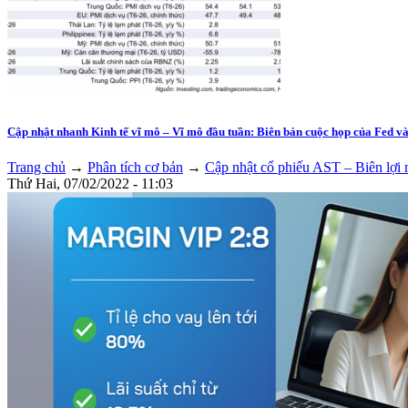
Cập nhật nhanh Kinh tế vĩ mô – Vĩ mô đầu tuần: Biên bản cuộc họp của Fed v
Trang chủ
→
Phân tích cơ bản
→
Cập nhật cổ phiếu AST – Biên lợ
Thứ Hai, 07/02/2022 - 11:03