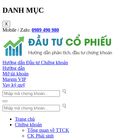
DANH MỤC
X
Mobile / Zalo:
0989 490 980
Hướng dẫn Đầu tư Chứng khoán
Hướng dẫn
Mở tài khoản
Margin VIP
Vay ký quỹ
Trang chủ
Chứng khoán
Tổng quan về TTCK
CK Phái sinh