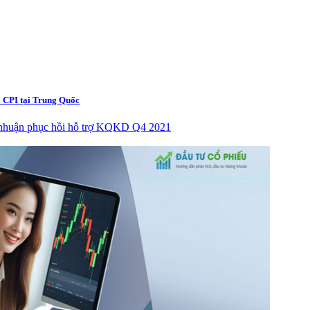
à CPI tại Trung Quốc
i nhuận phục hồi hỗ trợ KQKD Q4 2021