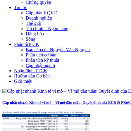
Chứng quyền
Tin tức
Cập nhật KQKD
Doanh nghiệp
Thế giới
Tài chính – Ngân hàng
Hàng hóa
Sống
Phân tích CK
Báo cáo của Nguyễn Văn Nguyên
Phân tích cơ bản
Phân tích kỹ thuật
Cập nhật ngành
Nhận định TTCK
Hướng dẫn Cơ bản
Giới thiệu
Cập nhật nhanh Kinh tế vĩ mô – Vĩ mô đầu tuần: Quyết định của ECB & PBoC 