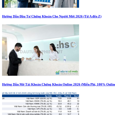
Hướng Dẫn Đầu Tư Chứng Khoán Cho Người Mới 2026 (Từ A đến Z)
Hướng Dẫn Mở Tài Khoản Chứng Khoán Online 2026 (Miễn Phí, 100% Online,