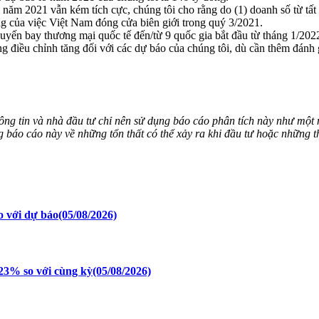
2021 vẫn kém tích cực, chúng tôi cho rằng do (1) doanh số từ tất 
g của việc Việt Nam đóng cửa biên giới trong quý 3/2021.
uyến bay thương mại quốc tế đến/từ 9 quốc gia bắt đầu từ tháng 1/2022
 điều chỉnh tăng đối với các dự báo của chúng tôi, dù cần thêm đánh gi
 tin và nhà đầu tư chỉ nên sử dụng báo cáo phân tích này như một
ng báo cáo này về những tổn thất có thể xảy ra khi đầu tư hoặc những th
o với dự báo
(05/08/2026)
23% so với cùng kỳ
(05/08/2026)