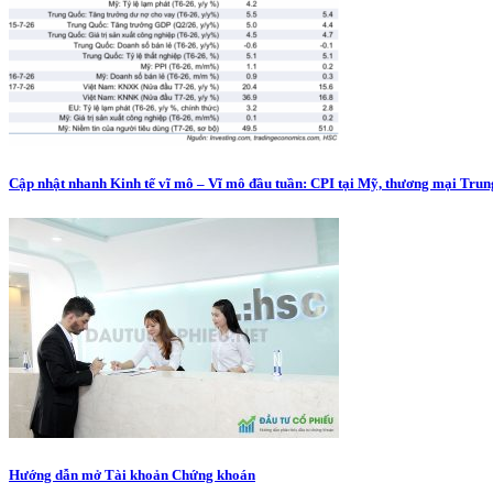
Cập nhật nhanh Kinh tế vĩ mô – Vĩ mô đầu tuần: CPI tại Mỹ, thương mại Tru
Hướng dẫn mở Tài khoản Chứng khoán