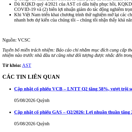
Dù KQKD quý 4/2021 của AST có dấu hiệu phục hồi, KQKD năm 
COVID-19 và (2) biên lợi nhuận giảm do tác động nghiêm trọn
Khi Việt Nam triển khai chương trình thử nghiệm mở lại các ch
nhanh hơn dự kiến của chúng tôi – chúng tôi nhận thấy khả năng
Nguồn: VCSC
Tuyên bố miễn trách nhiệm: Báo cáo chỉ nhằm mục đích cung cấp thông
nhiệm nào trước nhà đầu tư cũng như đối tượng được nhắc đến tro
Từ khóa:
AST
CÁC TIN LIÊN QUAN
Cập nhật cổ phiếu VCB – LNTT Q2 tăng 58%, vượt trội s
05/08/2026
Quỳnh
Cập nhật cổ phiếu GAS – Q2/2026: Lợi nhuận thuần tăng 
05/08/2026
Quỳnh