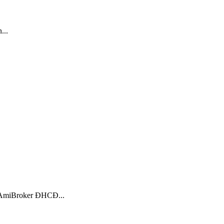
...
: AmiBroker ĐHCĐ...