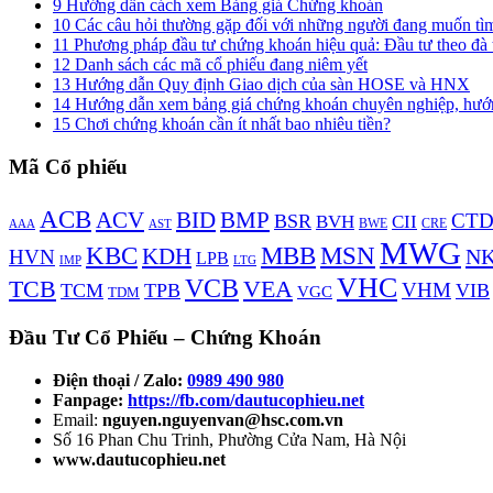
9
Hướng dẫn cách xem Bảng giá Chứng khoán
10
Các câu hỏi thường gặp đối với những người đang muốn tì
11
Phương pháp đầu tư chứng khoán hiệu quả: Đầu tư theo đà 
12
Danh sách các mã cổ phiếu đang niêm yết
13
Hướng dẫn Quy định Giao dịch của sàn HOSE và HNX
14
Hướng dẫn xem bảng giá chứng khoán chuyên nghiệp, hướn
15
Chơi chứng khoán cần ít nhất bao nhiêu tiền?
Mã Cổ phiếu
ACB
BMP
ACV
BID
CT
BSR
BVH
CII
AAA
BWE
CRE
AST
MWG
KBC
MBB
MSN
KDH
N
HVN
LPB
LTG
IMP
VHC
VCB
TCB
VEA
VHM
TCM
TPB
VIB
VGC
TDM
Đầu Tư Cổ Phiếu – Chứng Khoán
Điện thoại / Zalo:
0989 490 980
Fanpage:
https://fb.com/dautucophieu.net
Email:
nguyen.nguyenvan@hsc.com.vn
Số 16 Phan Chu Trinh, Phường Cửa Nam, Hà Nội
www.dautucophieu.net