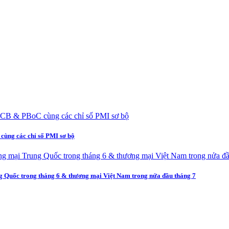
cùng các chỉ số PMI sơ bộ
ng Quốc trong tháng 6 & thương mại Việt Nam trong nửa đầu tháng 7