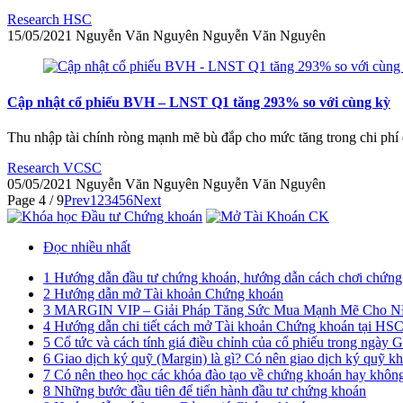
Research HSC
15/05/2021
Nguyễn Văn Nguyên
Nguyễn Văn Nguyên
Cập nhật cổ phiếu BVH – LNST Q1 tăng 293% so với cùng kỳ
Thu nhập tài chính ròng mạnh mẽ bù đắp cho mức tăng trong chi ph
Research VCSC
05/05/2021
Nguyễn Văn Nguyên
Nguyễn Văn Nguyên
Page 4 / 9
Prev
1
2
3
4
5
6
Next
Đọc nhiều nhất
1
Hướng dẫn đầu tư chứng khoán, hướng dẫn cách chơi chứng 
2
Hướng dẫn mở Tài khoản Chứng khoán
3
MARGIN VIP – Giải Pháp Tăng Sức Mua Mạnh Mẽ Cho 
4
Hướng dẫn chi tiết cách mở Tài khoản Chứng khoán tại HS
5
Cổ tức và cách tính giá điều chỉnh của cổ phiếu trong ngà
6
Giao dịch ký quỹ (Margin) là gì? Có nên giao dịch ký quỹ k
7
Có nên theo học các khóa đào tạo về chứng khoán hay khôn
8
Những bước đầu tiên để tiến hành đầu tư chứng khoán