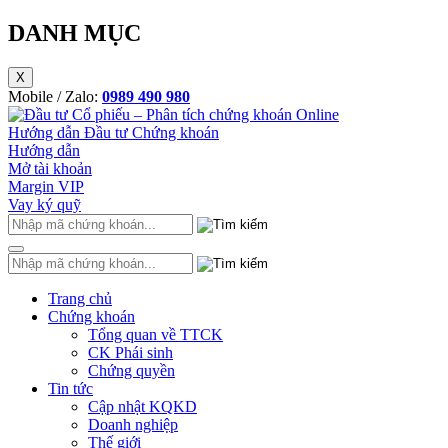
DANH MỤC
X
Mobile / Zalo:
0989 490 980
Hướng dẫn Đầu tư Chứng khoán
Hướng dẫn
Mở tài khoản
Margin VIP
Vay ký quỹ
Trang chủ
Chứng khoán
Tổng quan về TTCK
CK Phái sinh
Chứng quyền
Tin tức
Cập nhật KQKD
Doanh nghiệp
Thế giới