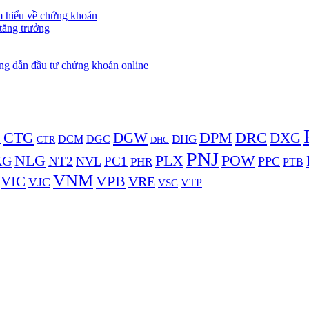
m hiểu về chứng khoán
tăng trưởng
g dẫn đầu tư chứng khoán online
DPM
DRC
CTG
DXG
DGW
D
DHG
DCM
DGC
CTR
DHC
PNJ
NLG
PLX
POW
KG
NT2
PC1
NVL
PPC
PHR
PTB
VNM
VPB
VIC
VRE
VJC
VSC
VTP