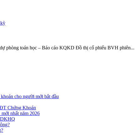
í dự phòng toán học – Báo cáo KQKD Đồ thị cổ phiếu BVH phiên...
khoán cho người mới bắt đầu
NĐT Chứng Khoán
C mới nhất năm 2026
y GDKHQ
hông?
g?