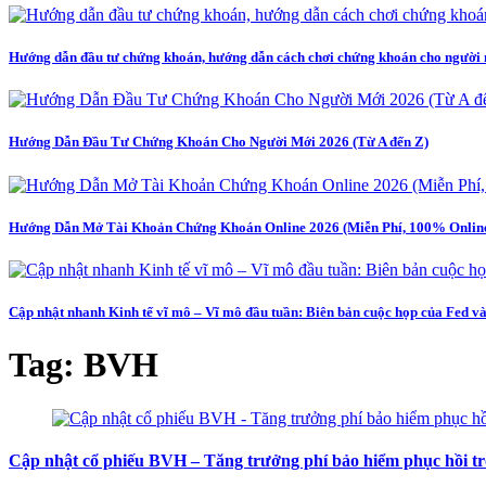
Hướng dẫn đầu tư chứng khoán, hướng dẫn cách chơi chứng khoán cho người 
Hướng Dẫn Đầu Tư Chứng Khoán Cho Người Mới 2026 (Từ A đến Z)
Hướng Dẫn Mở Tài Khoản Chứng Khoán Online 2026 (Miễn Phí, 100% Online,
Cập nhật nhanh Kinh tế vĩ mô – Vĩ mô đầu tuần: Biên bản cuộc họp của Fed v
Tag:
BVH
Cập nhật cổ phiếu BVH – Tăng trưởng phí bảo hiểm phục hồi t