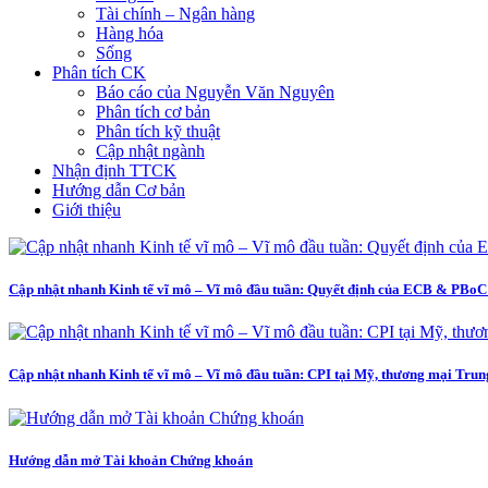
Tài chính – Ngân hàng
Hàng hóa
Sống
Phân tích CK
Báo cáo của Nguyễn Văn Nguyên
Phân tích cơ bản
Phân tích kỹ thuật
Cập nhật ngành
Nhận định TTCK
Hướng dẫn Cơ bản
Giới thiệu
Cập nhật nhanh Kinh tế vĩ mô – Vĩ mô đầu tuần: Quyết định của ECB & PBoC 
Cập nhật nhanh Kinh tế vĩ mô – Vĩ mô đầu tuần: CPI tại Mỹ, thương mại Tru
Hướng dẫn mở Tài khoản Chứng khoán