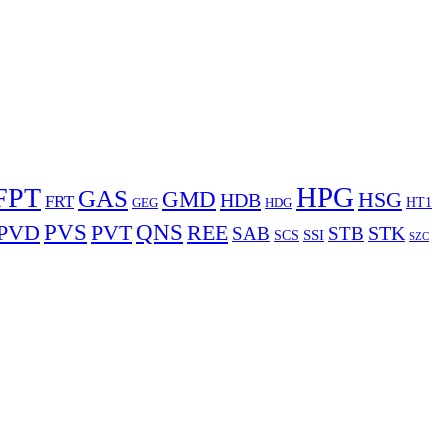
HPG
FPT
GAS
GMD
HSG
HDB
FRT
HDG
HT1
GEG
PVS
PVD
QNS
REE
PVT
STK
SAB
STB
SCS
SSI
SZC