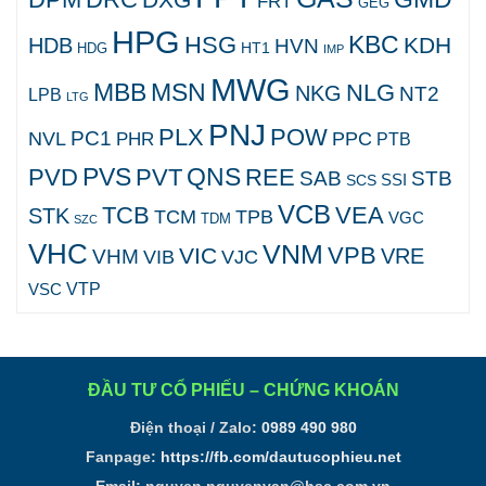
FRT
GEG
HPG
KBC
HSG
KDH
HDB
HVN
HT1
HDG
IMP
MWG
MBB
MSN
NLG
NKG
NT2
LPB
LTG
PNJ
PLX
POW
PC1
NVL
PPC
PHR
PTB
PVS
QNS
PVD
PVT
REE
SAB
STB
SCS
SSI
VCB
TCB
VEA
STK
TCM
TPB
VGC
TDM
SZC
VHC
VNM
VPB
VIC
VRE
VHM
VJC
VIB
VTP
VSC
ĐẦU TƯ CỔ PHIẾU – CHỨNG KHOÁN
Điện thoại / Zalo:
0989 490 980
Fanpage:
https://fb.com/dautucophieu.net