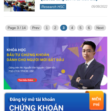
Research HSC
05/08/2022
Page 3 / 14
Prev
1
2
3
4
5
6
Next