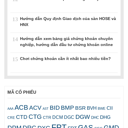
13
Hướng dẫn Quy định Giao dịch của sàn HOSE và
HNX
14
Hướng dẫn xem bảng giá chứng khoán chuyên
nghiệp, hướng dẫn đầu tư chứng khoán online
15
Chơi chứng khoán cần ít nhất bao nhiêu tiền?
MÃ CỔ PHIẾU
ACB
ACV
BID
BMP
BSR
BVH
CII
AAA
AST
BWE
CTG
DGW
CTD
DHG
DCM
DGC
CTR
DHC
CRE
FPT
GAS
GMD
DPM
DRC
DXG