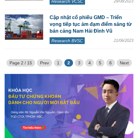
Research VCSC
29/08/2023
Cập nhật cổ phiếu GMD – Triển
vọng tiếp tục ảm đạm điểm sáng từ
bán cảng Nam Hải Đình Vũ
Research BVSC
21/06/2023
Page 2 / 15
Prev
1
2
3
4
5
6
Next