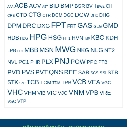
ACB
ACV
BID
BMP
BSR
BVH
CII
AAA
AST
BWE
CTG
DGW
CTD
DHG
DCM
DGC
CTR
DHC
CRE
FPT
GAS
GMD
DPM
DRC
DXG
FRT
GEG
HPG
KBC
HSG
KDH
HDB
HVN
HT1
HDG
IMP
MWG
MBB
MSN
NLG
NKG
NT2
LPB
LTG
PNJ
PLX
POW
PC1
NVL
PPC
PHR
PTB
PVS
QNS
PVD
PVT
REE
SAB
STB
SCS
SSI
VCB
TCB
VEA
STK
TCM
TPB
VGC
TDM
SZC
VHC
VNM
VPB
VIC
VRE
VHM
VJC
VIB
VTP
VSC