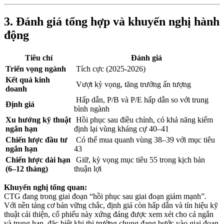
3.
Đánh giá tổng hợp và khuyến nghị hành
động
Tiêu chí
Đánh giá
Triển vọng ngành
Tích cực (2025-2026)
Kết quả kinh
Vượt kỳ vọng, tăng trưởng ấn tượng
doanh
Hấp dẫn, P/B và P/E hấp dẫn so với trung
Định giá
bình ngành
Xu hướng kỹ thuật
Hồi phục sau điều chỉnh, có khả năng kiểm
ngắn hạn
định lại vùng kháng cự 40–41
Chiến lược đầu tư
Có thể mua quanh vùng 38–39 với mục tiêu
ngắn hạn
43
Chiến lược dài hạn
Giữ, kỳ vọng mục tiêu 55 trong kịch bản
(6–12 tháng)
thuận lợi
Khuyến nghị tổng quan:
CTG đang trong giai đoạn “hồi phục sau giai đoạn giảm mạnh”.
Với nền tảng cơ bản vững chắc, định giá còn hấp dẫn và tín hiệu kỹ
thuật cải thiện, cổ phiếu này xứng đáng được xem xét cho cả ngắn
và trung hạn, đặc biệt khi thị trường chung đang bước vào giai đoạn