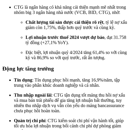
CTG là ngân hàng có khả năng cải thiện mạnh mẽ nhất trong
nhóm big 3 ngân hàng nhà nước (VCB, BID, CTG), nhờ:
Chất lượng tài sản được cải thiện rõ rệt
, tỷ lệ nợ xấu
giảm còn 1,75%, thấp hơn quý trước và cùng kỳ​.
Lợi nhuận trước thuế 2024 vượt dự báo
, đạt 31.758
tỷ đồng (+27,1% YoY).
Đặc biệt, lợi nhuận quý 4/2024 tăng 61,4% so với cùng
kỳ và 86,9% so với quý trước, rất ấn tượng.
Động lực tăng trưởng
Tín dụng
: Tín dụng phục hồi mạnh, tăng 16,9%/năm, tập
trung vào phân khúc doanh nghiệp và cá nhân.
Thu nhập ngoài lãi
: CTG tận dụng tốt mảng thu hồi nợ xấu
và mua bán trái phiếu để gia tăng lợi nhuận bất thường, tuy
nhiên thu nhập dịch vụ vẫn còn yếu do mảng bancassurance
chưa phục hồi hoàn toàn.
Quản trị chi phí
: CTG kiểm soát chi phí vận hành tốt, giúp
tối ưu hóa lợi nhuận trong bối cảnh chi phí dự phòng giảm