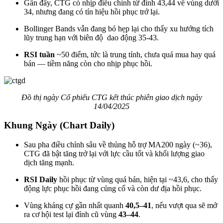
Gần đây, CTG có nhịp điều chỉnh từ đỉnh 43,44 về vùng dưới
34, nhưng đang có tín hiệu hồi phục trở lại.
Bollinger Bands vẫn đang bó hẹp lại cho thấy xu hướng tích
lũy trung hạn với biên độ dao động 35-43.
RSI tuần
~50 điểm, tức là trung tính, chưa quá mua hay quá
bán — tiềm năng còn cho nhịp phục hồi.
Đồ thị ngày Cổ phiếu CTG kết thúc phiên giao dịch ngày
14/04/2025
Khung Ngày (Chart Daily)
Sau pha điều chỉnh sâu về thủng hỗ trợ MA200 ngày (~36),
CTG đã bật tăng trở lại với lực cầu tốt và khối lượng giao
dịch tăng mạnh.
RSI Daily
hồi phục từ vùng quá bán, hiện tại ~43,6, cho thấy
động lực phục hồi đang củng cố và còn dư địa hồi phục.
Vùng kháng cự gần nhất quanh
40,5–41
, nếu vượt qua sẽ mở
ra cơ hội test lại đỉnh cũ vùng
43–44
.