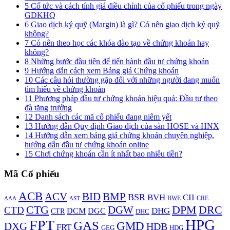
5
Cổ tức và cách tính giá điều chỉnh của cổ phiếu trong ngày
GDKHQ
6
Giao dịch ký quỹ (Margin) là gì? Có nên giao dịch ký quỹ
không?
7
Có nên theo học các khóa đào tạo về chứng khoán hay
không?
8
Những bước đầu tiên để tiến hành đầu tư chứng khoán
9
Hướng dẫn cách xem Bảng giá Chứng khoán
10
Các câu hỏi thường gặp đối với những người đang muốn
tìm hiểu về chứng khoán
11
Phương pháp đầu tư chứng khoán hiệu quả: Đầu tư theo
đà tăng trưởng
12
Danh sách các mã cổ phiếu đang niêm yết
13
Hướng dẫn Quy định Giao dịch của sàn HOSE và HNX
14
Hướng dẫn xem bảng giá chứng khoán chuyên nghiệp,
hướng dẫn đầu tư chứng khoán online
15
Chơi chứng khoán cần ít nhất bao nhiêu tiền?
Mã Cổ phiếu
ACB
BMP
ACV
BID
BSR
BVH
CII
AAA
BWE
CRE
AST
DPM
DRC
CTG
DGW
CTD
DHG
DCM
DGC
CTR
DHC
HPG
FPT
GAS
GMD
DXG
HDB
FRT
HDG
GEG