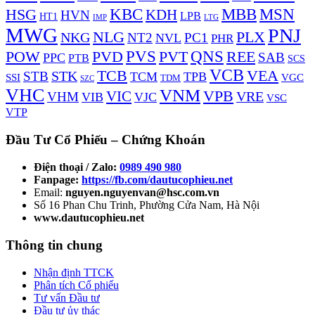
KBC
MBB
MSN
HSG
KDH
HVN
LPB
HT1
LTG
IMP
MWG
PNJ
NLG
PLX
NKG
NT2
PC1
NVL
PHR
PVS
PVD
QNS
REE
POW
PVT
SAB
PPC
PTB
SCS
VCB
TCB
VEA
STK
STB
TCM
TPB
VGC
SSI
TDM
SZC
VHC
VNM
VPB
VIC
VRE
VHM
VIB
VJC
VSC
VTP
Đầu Tư Cổ Phiếu – Chứng Khoán
Điện thoại / Zalo:
0989 490 980
Fanpage:
https://fb.com/dautucophieu.net
Email:
nguyen.nguyenvan@hsc.com.vn
Số 16 Phan Chu Trinh, Phường Cửa Nam, Hà Nội
www.dautucophieu.net
Thông tin chung
Nhận định TTCK
Phân tích Cổ phiếu
Tư vấn Đầu tư
Đầu tư ủy thác