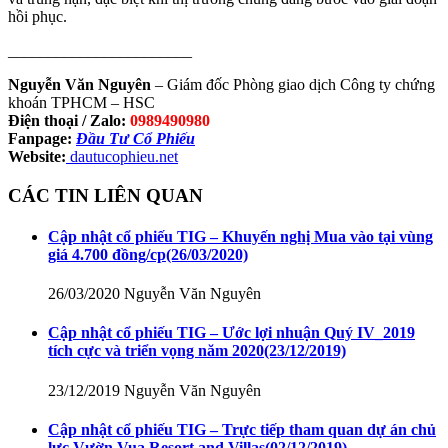
hồi phục.
_______________________
Nguyễn Văn Nguyên
– Giám đốc Phòng giao dịch Công ty chứng
khoán TPHCM – HSC
Điện thoại / Zalo:
0989490980
Fanpage:
Đầu Tư Cổ Phiếu
Website:
dautucophieu.net
CÁC TIN LIÊN QUAN
Cập nhật cổ phiếu TIG – Khuyến nghị Mua vào tại vùng
giá 4.700 đồng/cp
(26/03/2020)
26/03/2020
Nguyễn Văn Nguyên
Cập nhật cổ phiếu TIG – Ước lợi nhuận Quý IV_2019
tích cực và triển vọng năm 2020
(23/12/2019)
23/12/2019
Nguyễn Văn Nguyên
Cập nhật cổ phiếu TIG – Trực tiếp tham quan dự án chủ
lực Vườn Vua Resort and Villas
(02/12/2019)