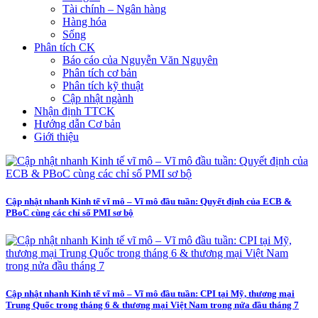
Tài chính – Ngân hàng
Hàng hóa
Sống
Phân tích CK
Báo cáo của Nguyễn Văn Nguyên
Phân tích cơ bản
Phân tích kỹ thuật
Cập nhật ngành
Nhận định TTCK
Hướng dẫn Cơ bản
Giới thiệu
Cập nhật nhanh Kinh tế vĩ mô – Vĩ mô đầu tuần: Quyết định của ECB &
PBoC cùng các chỉ số PMI sơ bộ
Cập nhật nhanh Kinh tế vĩ mô – Vĩ mô đầu tuần: CPI tại Mỹ, thương mại
Trung Quốc trong tháng 6 & thương mại Việt Nam trong nửa đầu tháng 7