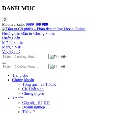
DANH MỤC
X
Mobile / Zalo:
0989 490 980
Hướng dẫn Đầu tư Chứng khoán
Hướng dẫn
Mở tài khoản
Margin VIP
Vay ký quỹ
Trang chủ
Chứng khoán
Tổng quan về TTCK
CK Phái sinh
Chứng quyền
Tin tức
Cập nhật KQKD
Doanh nghiệp
Thế giới