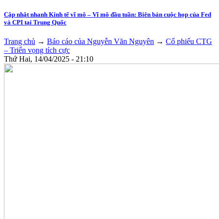
Cập nhật nhanh Kinh tế vĩ mô – Vĩ mô đầu tuần: Biên bản cuộc họp của Fed
và CPI tại Trung Quốc
Trang chủ
→
Báo cáo của Nguyễn Văn Nguyên
→
Cổ phiếu CTG
– Triển vọng tích cực
Thứ Hai, 14/04/2025 - 21:10