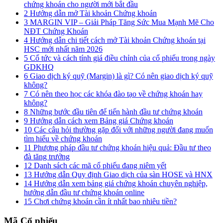
chứng khoán cho người mới bắt đầu
2
Hướng dẫn mở Tài khoản Chứng khoán
3
MARGIN VIP – Giải Pháp Tăng Sức Mua Mạnh Mẽ Cho
NĐT Chứng Khoán
4
Hướng dẫn chi tiết cách mở Tài khoản Chứng khoán tại
HSC mới nhất năm 2026
5
Cổ tức và cách tính giá điều chỉnh của cổ phiếu trong ngày
GDKHQ
6
Giao dịch ký quỹ (Margin) là gì? Có nên giao dịch ký quỹ
không?
7
Có nên theo học các khóa đào tạo về chứng khoán hay
không?
8
Những bước đầu tiên để tiến hành đầu tư chứng khoán
9
Hướng dẫn cách xem Bảng giá Chứng khoán
10
Các câu hỏi thường gặp đối với những người đang muốn
tìm hiểu về chứng khoán
11
Phương pháp đầu tư chứng khoán hiệu quả: Đầu tư theo
đà tăng trưởng
12
Danh sách các mã cổ phiếu đang niêm yết
13
Hướng dẫn Quy định Giao dịch của sàn HOSE và HNX
14
Hướng dẫn xem bảng giá chứng khoán chuyên nghiệp,
hướng dẫn đầu tư chứng khoán online
15
Chơi chứng khoán cần ít nhất bao nhiêu tiền?
Mã Cổ phiếu