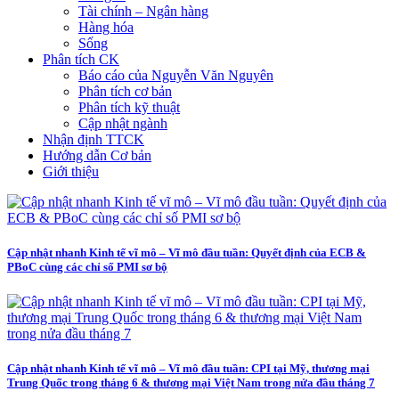
Tài chính – Ngân hàng
Hàng hóa
Sống
Phân tích CK
Báo cáo của Nguyễn Văn Nguyên
Phân tích cơ bản
Phân tích kỹ thuật
Cập nhật ngành
Nhận định TTCK
Hướng dẫn Cơ bản
Giới thiệu
Cập nhật nhanh Kinh tế vĩ mô – Vĩ mô đầu tuần: Quyết định của ECB &
PBoC cùng các chỉ số PMI sơ bộ
Cập nhật nhanh Kinh tế vĩ mô – Vĩ mô đầu tuần: CPI tại Mỹ, thương mại
Trung Quốc trong tháng 6 & thương mại Việt Nam trong nửa đầu tháng 7