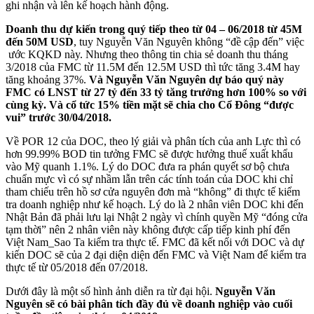
ghi nhận và lên kế hoạch hành động.
Doanh thu dự kiến trong quý tiếp theo từ 04 – 06/2018 từ 45M
đến 50M USD
, tuy Nguyễn Văn Nguyên không “đề cập đến” việc
ước KQKD này. Nhưng theo thông tin chia sẻ doanh thu tháng
3/2018 của FMC từ 11.5M đến 12.5M USD thì tức tăng 3.4M hay
tăng khoảng 37%.
Và Nguyễn Văn Nguyên dự báo quý này
FMC có LNST từ 27 tỷ đến 33 tỷ tăng trưởng hơn 100% so với
cùng kỳ.
Và cổ tức 15% tiền mặt sẽ chia cho Cổ Đông “được
vui” trước 30/04/2018.
Về POR 12 của DOC, theo lý giải và phân tích của anh Lực thì có
hơn 99.99% BOD tin tưởng FMC sẽ được hưởng thuế xuất khẩu
vào Mỹ quanh 1.1%. Lý do DOC đưa ra phán quyết sơ bộ chưa
chuẩn mực vì có sự nhầm lẫn trên các tính toán của DOC khi chỉ
tham chiếu trên hồ sơ cửa nguyên đơn mà “không” đi thực tế kiểm
tra doanh nghiệp như kế hoạch. Lý do là 2 nhân viên DOC khi đến
Nhật Bản đã phải lưu lại Nhật 2 ngày vì chính quyền Mỹ “đóng cửa
tạm thời” nên 2 nhân viên này không được cấp tiếp kinh phí đến
Việt Nam_Sao Ta kiểm tra thực tế. FMC đã kết nối với DOC và dự
kiến DOC sẽ của 2 đại diện diện đến FMC và Việt Nam để kiểm tra
thực tế từ 05/2018 đến 07/2018.
Dưới đây là một số hình ảnh diễn ra từ đại hội.
Nguyễn Văn
Nguyên sẽ có bài phân tích đầy đủ về doanh nghiệp vào cuối