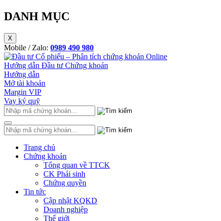
DANH MỤC
X
Mobile / Zalo:
0989 490 980
Hướng dẫn Đầu tư Chứng khoán
Hướng dẫn
Mở tài khoản
Margin VIP
Vay ký quỹ
Trang chủ
Chứng khoán
Tổng quan về TTCK
CK Phái sinh
Chứng quyền
Tin tức
Cập nhật KQKD
Doanh nghiệp
Thế giới