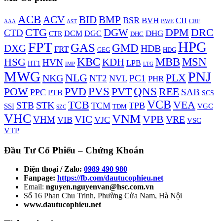
ACB
BMP
ACV
BID
BSR
BVH
CII
AAA
BWE
CRE
AST
DPM
DRC
CTG
DGW
CTD
DHG
DCM
DGC
CTR
DHC
HPG
FPT
GAS
GMD
DXG
HDB
FRT
HDG
GEG
KBC
MBB
MSN
HSG
KDH
HVN
LPB
HT1
LTG
IMP
MWG
PNJ
NLG
PLX
NKG
NT2
PC1
NVL
PHR
PVS
PVD
QNS
REE
POW
PVT
SAB
PPC
PTB
SCS
VCB
TCB
VEA
STK
STB
TCM
TPB
VGC
SSI
TDM
SZC
VHC
VNM
VPB
VIC
VRE
VHM
VIB
VJC
VSC
VTP
Đầu Tư Cổ Phiếu – Chứng Khoán
Điện thoại / Zalo:
0989 490 980
Fanpage:
https://fb.com/dautucophieu.net
Email:
nguyen.nguyenvan@hsc.com.vn
Số 16 Phan Chu Trinh, Phường Cửa Nam, Hà Nội
www.dautucophieu.net