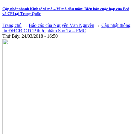
Cập nhật nhanh Kinh tế vĩ mô – Vĩ mô đầu tuần: Biên bản cuộc họp của Fed
và CPI tại Trung Quốc
Trang chủ
→
Báo cáo của Nguyễn Văn Nguyên
→
Cập nhật thông
tin ĐHCĐ CTCP thực phẩm Sao Ta – FMC
Thứ Bảy, 24/03/2018 - 16:50