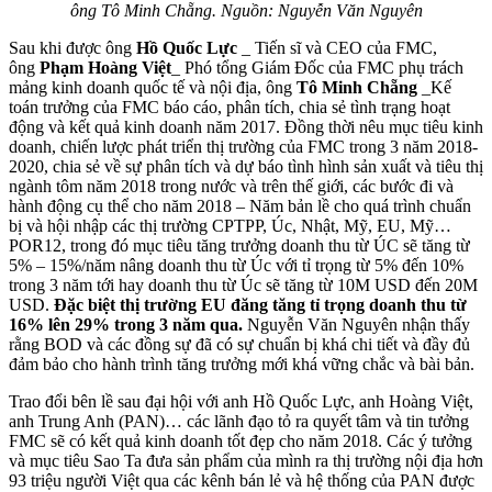
ông Tô Minh Chẵng. Nguồn: Nguyễn Văn Nguyên
Sau khi được ông
Hồ Quốc Lực
_ Tiến sĩ và CEO của FMC,
ông
Phạm Hoàng Việt
_ Phó tổng Giám Đốc của FMC phụ trách
mảng kinh doanh quốc tế và nội địa, ông
Tô Minh Chẵng
_Kế
toán trưởng của FMC báo cáo, phân tích, chia sẻ tình trạng hoạt
động và kết quả kinh doanh năm 2017. Đồng thời nêu mục tiêu kinh
doanh, chiến lược phát triển thị trường của FMC trong 3 năm 2018-
2020, chia sẻ về sự phân tích và dự báo tình hình sản xuất và tiêu thị
ngành tôm năm 2018 trong nước và trên thế giới, các bước đi và
hành động cụ thể cho năm 2018 – Năm bản lề cho quá trình chuẩn
bị và hội nhập các thị trường CPTPP, Úc, Nhật, Mỹ, EU, Mỹ…
POR12, trong đó mục tiêu tăng trưởng doanh thu từ ÚC sẽ tăng từ
5% – 15%/năm nâng doanh thu từ Úc với tỉ trọng từ 5% đến 10%
trong 3 năm tới hay doanh thu từ Úc sẽ tăng từ 10M USD đến 20M
USD.
Đặc biệt thị trường EU đăng tăng tỉ trọng doanh thu từ
16% lên 29% trong 3 năm qua.
Nguyễn Văn Nguyên nhận thấy
rằng BOD và các đồng sự đã có sự chuẩn bị khá chi tiết và đầy đủ
đảm bảo cho hành trình tăng trưởng mới khá vững chắc và bài bản.
Trao đổi bên lề sau đại hội với anh Hồ Quốc Lực, anh Hoàng Việt,
anh Trung Anh (PAN)… các lãnh đạo tỏ ra quyết tâm và tin tưởng
FMC sẽ có kết quả kinh doanh tốt đẹp cho năm 2018. Các ý tưởng
và mục tiêu Sao Ta đưa sản phẩm của mình ra thị trường nội địa hơn
93 triệu người Việt qua các kênh bán lẻ và hệ thống của PAN được